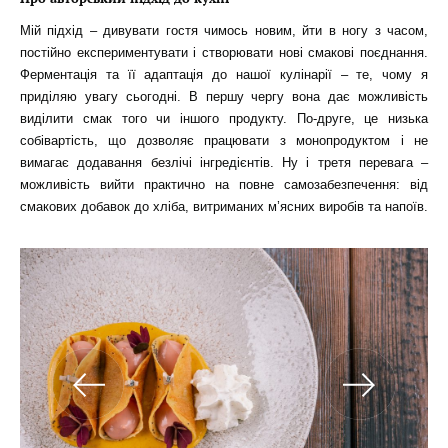
Мій підхід – дивувати гостя чимось новим, йти в ногу з часом,
постійно експериментувати і створювати нові смакові поєднання.
Ферментація та її адаптація до нашої кулінарії – те, чому я
приділяю увагу сьогодні. В першу чергу вона дає можливість
виділити смак того чи іншого продукту. По-друге, це низька
собівартість, що дозволяє працювати з монопродуктом і не
вимагає додавання безлічі інгредієнтів. Ну і третя перевага –
можливість вийти практично на повне самозабезпечення: від
смакових добавок до хліба, витриманих м’ясних виробів та напоїв.