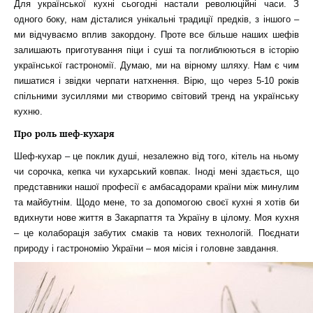
Для української кухні сьогодні настали революційні часи. З
одного боку, нам дісталися унікальні традиції предків, з іншого –
ми відчуваємо вплив закордону. Проте все більше наших шефів
залишають приготування піци і суші та поглиблюються в історію
української гастрономії. Думаю, ми на вірному шляху. Нам є чим
пишатися і звідки черпати натхнення. Вірю, що через 5-10 років
спільними зусиллями ми створимо світовий тренд на українську
кухню.
Про роль шеф-кухаря
Шеф-кухар – це поклик душі, незалежно від того, кітель на ньому
чи сорочка, кепка чи кухарський ковпак. Іноді мені здається, що
представники нашої професії є амбасадорами країни між минулим
та майбутнім. Щодо мене, то за допомогою своєї кухні я хотів би
вдихнути нове життя в Закарпаття та Україну в цілому. Моя кухня
– це колаборація забутих смаків та нових технологій. Поєднати
природу і гастрономію України – моя місія і головне завдання.