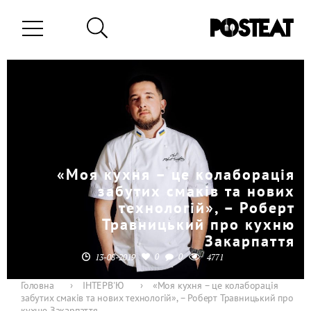
«Моя кухня – це колаборація
забутих смаків та нових
технологій», – Роберт
Травницький про кухню
Закарпаття
0
0
13-08-2019
4771
Головна
›
ІНТЕРВ'Ю
›
«Моя кухня – це колаборація
забутих смаків та нових технологій», – Роберт Травницький про
кухню Закарпаття