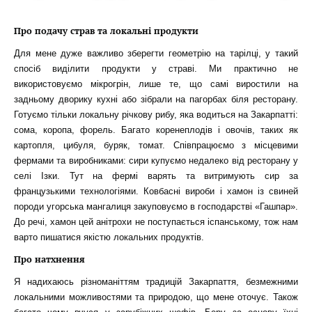
Про подачу страв та локальні продукти
Для мене дуже важливо зберегти геометрію на тарілці, у такий
спосіб виділити продукти у страві. Ми практично не
використовуємо мікрогрін, лише те, що самі виростили на
задньому дворику кухні або зібрали на пагорбах біля ресторану.
Готуємо тільки локальну річкову рибу, яка водиться на Закарпатті:
сома, коропа, форель. Багато коренеплодів і овочів, таких як
картопля, цибуля, буряк, томат. Співпрацюємо з місцевими
фермами та виробниками: сири купуємо недалеко від ресторану у
селі Ізки. Тут на фермі варять та витримують сир за
французькими технологіями. Ковбасні вироби і хамон із свиней
породи угорська мангалиця закуповуємо в господарстві «Гашпар».
До речі, хамон цей анітрохи не поступається іспанському, тож нам
варто пишатися якістю локальних продуктів.
Про натхнення
Я надихаюсь різноманіттям традицій Закарпаття, безмежними
локальними можливостями та природою, що мене оточує. Також