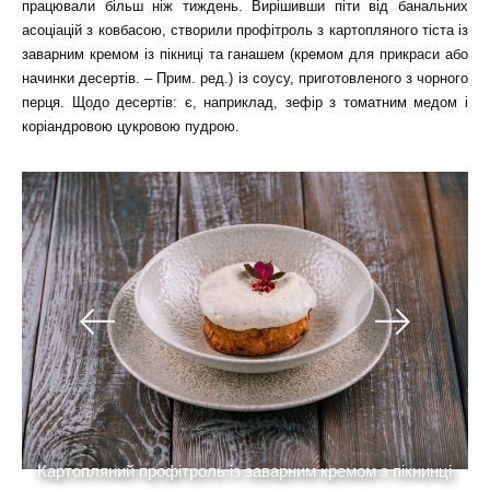
працювали більш ніж тиждень. Вирішивши піти від банальних
асоціацій з ковбасою, створили профітроль з картопляного тіста із
заварним кремом із пікниці та ганашем (кремом для прикраси або
начинки десертів. – Прим. ред.) із соусу, приготовленого з чорного
перця. Щодо десертів: є, наприклад, зефір з томатним медом і
коріандровою цукровою пудрою.
м
Картопляний профітроль із заварним кремом з пікнинці