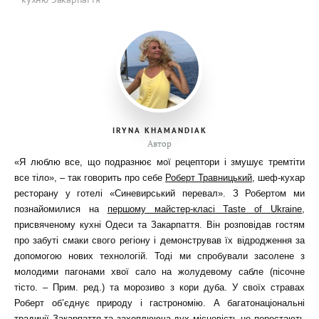
IRYNA KHAMANDIAK
Автор
«Я люблю все, що подразнює мої рецептори і змушує тремтіти
все тіло», – так говорить про себе
Роберт Травницький
, шеф-кухар
ресторану у готелі «Синевирський перевал». З Робертом ми
познайомилися на
першому майстер-класі Taste of Ukraine
,
присвяченому кухні Одеси та Закарпаття. Він розповідав гостям
про забуті смаки свого регіону і демонстрував їх відродження за
допомогою нових технологій. Тоді ми спробували засолене з
молодими пагонами хвої сало на жолудевому сабле (пісочне
тісто. – Прим. ред.) та морозиво з кори дуба. У своїх стравах
Роберт об’єднує природу і гастрономію. А багатонаціональні
традиції Закарпаття та захоплююча дух місцевість не перестають