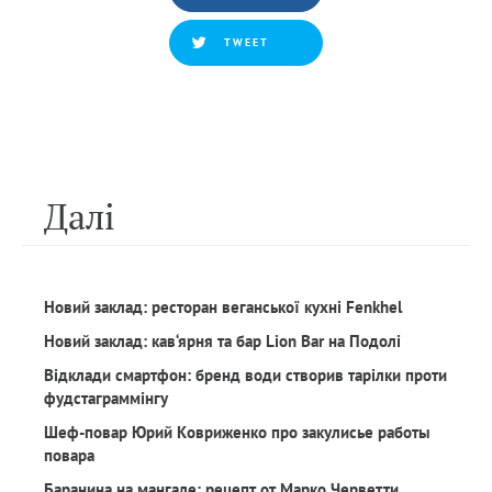
TWEET
Далi
Новий заклад: ресторан веганської кухні Fenkhel
Новий заклад: кав‘ярня та бар Lion Bar на Подолі
Відклади смартфон: бренд води створив тарілки проти
фудстаграммінгу
Шеф-повар Юрий Ковриженко про закулисье работы
повара
Баранина на мангале: рецепт от Марко Черветти