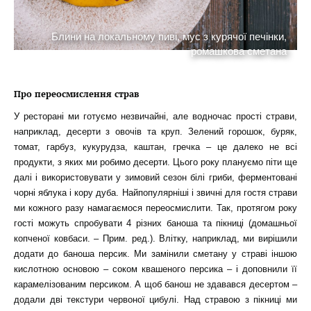
і
Блини на локальному пиві, мус з курячої печінки,
и
ромашкова сметана
Про переосмислення страв
У ресторані ми готуємо незвичайні, але водночас прості страви,
наприклад, десерти з овочів та круп. Зелений горошок, буряк,
томат, гарбуз, кукурудза, каштан, гречка – це далеко не всі
продукти, з яких ми робимо десерти. Цього року плануємо піти ще
далі і використовувати у зимовий сезон білі гриби, ферментовані
чорні яблука і кору дуба. Найпопулярніші і звичні для гостя страви
ми кожного разу намагаємося переосмислити. Так, протягом року
гості можуть спробувати 4 різних баноша та пікниці (домашньої
копченої ковбаси. – Прим. ред.). Влітку, наприклад, ми вирішили
додати до баноша персик. Ми замінили сметану у страві іншою
кислотною основою – соком квашеного персика – і доповнили її
карамелізованим персиком. А щоб банош не здавався десертом –
додали дві текстури червоної цибулі. Над стравою з пікниці ми