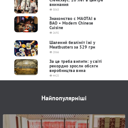
внимания
3063
Знакомство с MAOTAI в
BAO • Modern Chinese
Cuisine
2692
Шалений безліміт їжі у
Meatbusters за 529 грн
2866
За це треба випити: у світі
рекордно зросли обсяги
виробництва вина
4425
Найпопулярніші