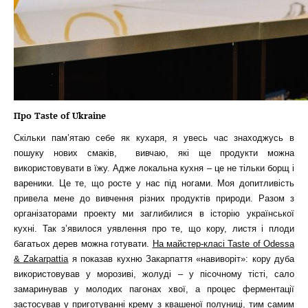
Про Taste of Ukraine
Скільки пам’ятаю себе як кухаря, я увесь час знаходжусь в
пошуку нових смаків, вивчаю, які ще продукти можна
використовувати в їжу. Адже локальна кухня – це не тільки борщ і
вареники. Це те, що росте у нас під ногами. Моя допитливість
привела мене до вивчення різних продуктів природи. Разом з
організаторами проекту ми заглибилися в історію української
кухні. Так з’явилося уявлення про те, що кору, листя і плоди
багатьох дерев можна готувати.
На майстер-класі Taste of Odessa
& Zakarpattia
я показав кухню Закарпаття «навиворіт»: кору дуба
використовував у морозиві, жолуді – у пісочному тісті, сало
замаринував у молодих пагонах хвої, а процес ферментації
застосував у приготуванні крему з квашеної полуниці, тим самим