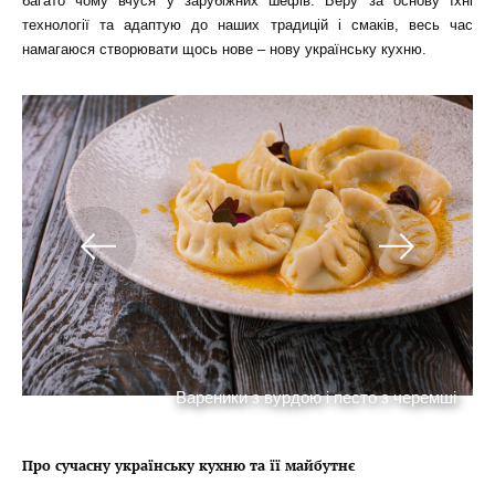
багато чому вчуся у зарубіжних шефів. Беру за основу їхні
технології та адаптую до наших традицій і смаків, весь час
намагаюся створювати щось нове – нову українську кухню.
а
а
Вареники з вурдою і песто з черемші
Про сучасну українську кухню та її майбутнє