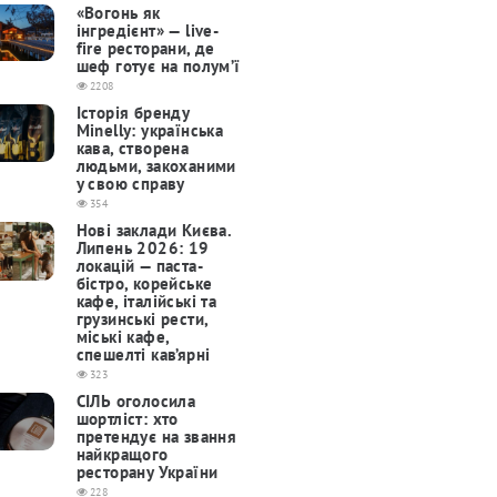
«Вогонь як
інгредієнт» — live-
fire ресторани, де
шеф готує на полум’ї
2208
Історія бренду
Minelly: українська
кава, створена
людьми, закоханими
у свою справу
354
Нові заклади Києва.
Липень 2026: 19
локацій — паста-
бістро, корейське
кафе, італійські та
грузинські рести,
міські кафе,
спешелті кав’ярні
323
СІЛЬ оголосила
шортліст: хто
претендує на звання
найкращого
ресторану України
228