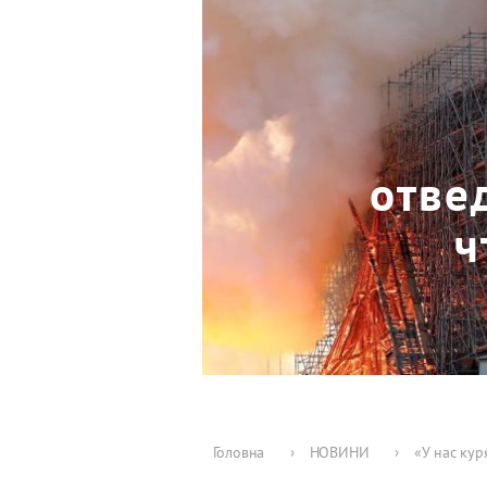
отве
ч
Головна
›
НОВИНИ
›
«У нас кур