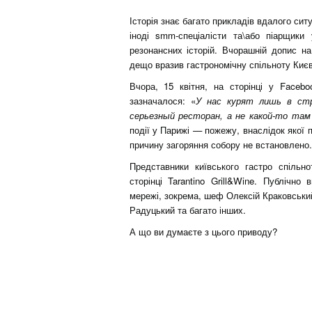
Історія знає багато прикладів вдалого ситу
іноді smm-спеціалісти та\або піарщики
резонансних історій. Вчорашній допис на 
дещо вразив гастрономічну спільноту Києва
Вчора, 15 квітня, на сторінці у Facebo
зазначалося: «
У нас курят лишь в ст
серьезный ресторан, а не какой-то там
події у Парижі — пожежу, внаслідок якої 
причину загоряння собору не встановлено.
Представники київського гастро спільн
сторінці Tarantino Grill&Wine. Публічн
мережі, зокрема, шеф Олексій Краковський
Радуцький та багато інших.
А що ви думаєте з цього приводу?