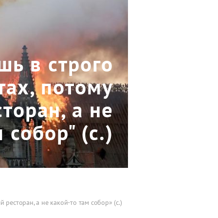
шь в строго
тах, потому
торан, а не
 собор" (c.)
 ресторан, а не какой-то там собор» (c.)