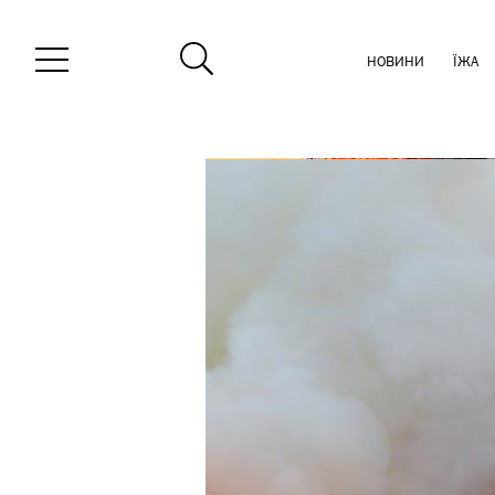
НОВИНИ
ЇЖА