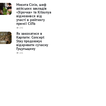
Микита Сілін, шеф
азійських закладів
«Зірочка» та Kitsunya
відмовився від
участі в рейтингу
премії СІЛЬ
198
Як закохатися в
Карпати: Concept
Stay продовжує
відкривати сучасну
Гуцульщину
186