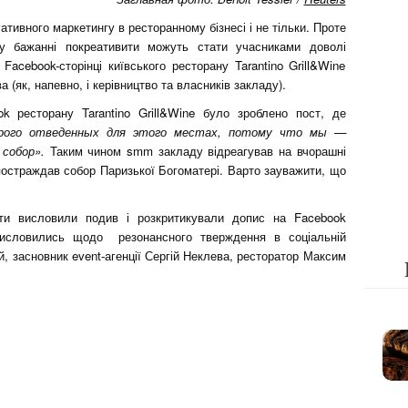
ативного маркетингу в ресторанному бізнесі і не тільки. Проте
 у бажанні покреативити можуть стати учасниками доволі
Facebook-сторінці київського ресторану Tarantino Grill&Wine
 (як, напевно, і керівництво та власників закладу).
ok ресторану Tarantino Grill&Wine було зроблено пост, де
рого отведенных для этого местах, потому что мы —
 собор».
Таким чином smm закладу відреагував на вчорашні
постраждав собор Паризької Богоматері. Варто зауважити, що
оти висловили подив і розкритикували допис на Facebook
о висловились щодо резонансного тверждення в соціальній
, засновник event-агенції Сергій Неклева, ресторатор Максим