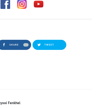
SHARE
TWEET
кухні Fenkhel