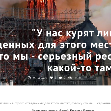
"У нас курят ли
денных для этого мес
то мы - серьезный рес
какой-то там
2
0
16-04-2019
3528
ят лишь в строго отведенных для этого местах, потому что мы — серьезный
Заглавная фото: Benoit Tessier /
Reuters