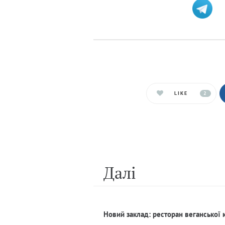
LIKE
2
Далi
Новий заклад: ресторан веганської 