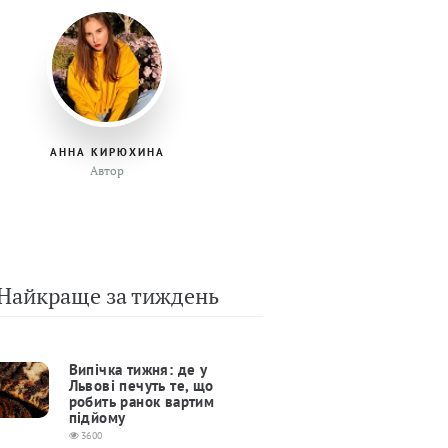
АННА КИРЮХИНА
Автор
Найкраще за тиждень
Випічка тижня: де у
Львові печуть те, що
робить ранок вартим
підйому
3600