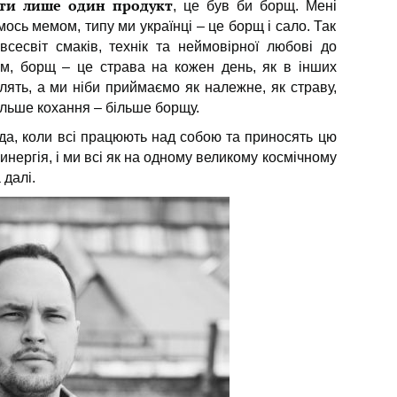
сти лише один продукт
, це був би борщ. Мені
ось мемом, типу ми українці – це борщ і сало. Так
сесвіт смаків, технік та неймовірної любові до
м, борщ – це страва на кожен день, як в інших
блять, а ми ніби приймаємо як належне, як страву,
Більше кохання – більше борщу.
а, коли всі працюють над собою та приносять цю
синергія, і ми всі як на одному великому космічному
 далі.