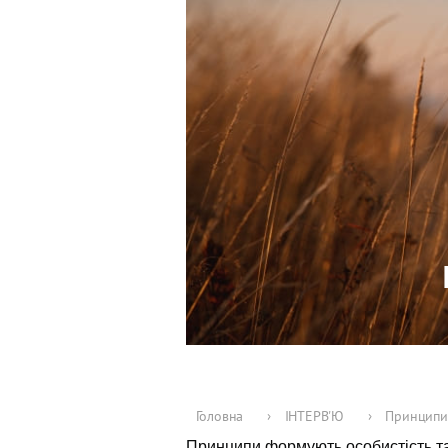
Головна
›
ІНТЕРВ'Ю
›
Принципи 
Принципи формують особистість та 