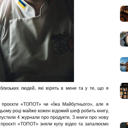
близьких людей, які вірять в мене та у те, що я
ь проєкти «ТОПОТ» чи «Їжа Майбутнього», але я
в цьому році майже кожен відомий шеф робить книгу,
пустили 4 журнали про продукти, 3 книги про нову
а проєкті «ТОПОТ» зняли купу відео та запалюємо