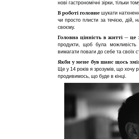
нові гастрономічні зірки, тільки то
В роботі головне
шукати натхненн
чи просто плисти за течією, дій, 
своєму.
Головна цінність в житті — це
з
продукти, щоб була можливість
вимагати поваги до себе та своїх ст
Якби у мене був шанс щось змі
Ще у 14 років я зрозумів, що хочу р
продивимось, що буде в кінці.