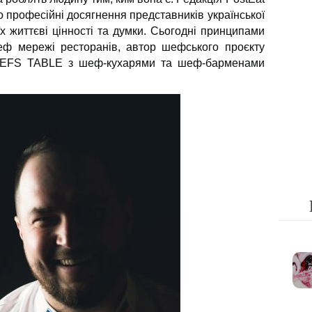
о професійні досягнення представників української
 їх життєві цінності та думки. Сьогодні принципами
еф мережі ресторанів, автор шефського проєкту
HEFS TABLE з шеф-кухарями та шеф-барменами