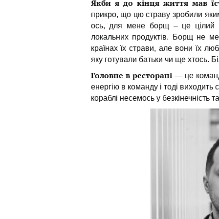
Якби я до кінця життя мав ї
прикро, що цю страву зробили яким
ось, для мене борщ – це цілий в
локальних продуктів. Борщ не ме
країнах їх страви, але вони їх лю
яку готували батьки чи ще хтось. 
Головне в ресторані
— це команд
енергію в команду і тоді виходить 
кораблі несемось у безкінечність та