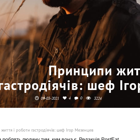
Принципи жит
гастродіячів: шеф Іг
4
0
09-03-2021
3224
життя і роботи гастродіячів: шеф Ігор Мезенцев
роблять людину тим, ким вона є. Редакція PostEat