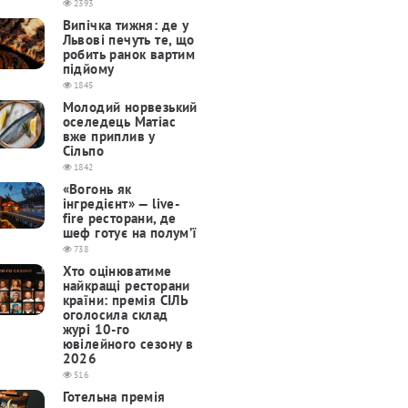
2393
Випічка тижня: де у
Львові печуть те, що
робить ранок вартим
підйому
1845
Молодий норвезький
оселедець Матіас
вже приплив у
Сільпо
1842
«Вогонь як
інгредієнт» — live-
fire ресторани, де
шеф готує на полум’ї
738
Хто оцінюватиме
найкращі ресторани
країни: премія СІЛЬ
оголосила склад
журі 10-го
ювілейного сезону в
2026
516
Готельна премія