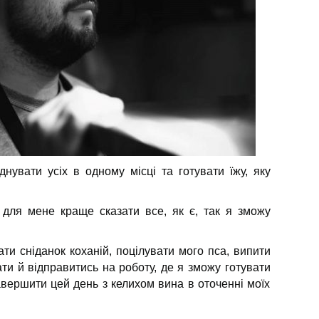
днувати усіх в одному місці та готувати їжу, яку
для мене краще сказати все, як є, так я зможу
ти сніданок коханій, поцілувати мого пса, випити
ти й відправитись на роботу, де я зможу готувати
авершити цей день з келихом вина в оточенні моїх