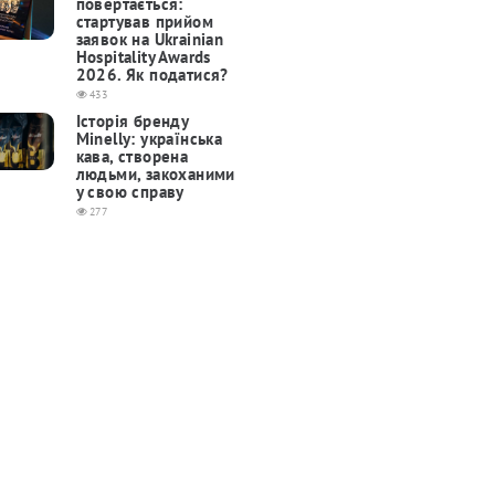
повертається:
cтартував прийом
заявок на Ukrainian
Hospitality Awards
2026. Як податися?
433
Історія бренду
Minelly: українська
кава, створена
людьми, закоханими
у свою справу
277