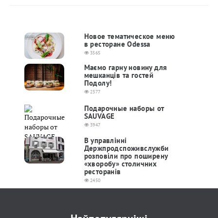
Новое тематическое меню
в ресторане Odessa
3565
Маємо гарну новину для
мешканців та гостей
Подолу!
2377
Подарочные наборы от
SAUVAGE
3947
В управлінні
Держпродспоживслужби
розповіли про поширену
«хворобу» столичних
ресторанів
2450