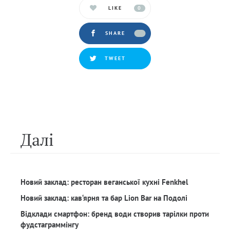
LIKE
0
SHARE
TWEET
Далi
Новий заклад: ресторан веганської кухні Fenkhel
Новий заклад: кав‘ярня та бар Lion Bar на Подолі
Відклади смартфон: бренд води створив тарілки проти
фудстаграммінгу