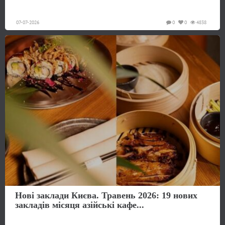
07-07-2026
0
0
4838
Нові заклади Києва. Травень 2026: 19 нових
закладів місяця азійські кафе...