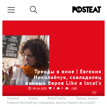
Тренды в вине | Евгения
Николайчук, совладелец
винных баров Like a local's
0
0
09-04-2020
1308
Головна
›
Освіта
›
RestoPraktiki
›
Тренды в вине |
Евгения Николайчук, совладелец винных баров Like a local’s