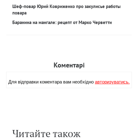
Шеф-повар Юрий Ковриженко про закулисье работы
повара
Баранина на мангале: рецепт от Марко Черветти
Коментарi
Для вiдправки коментара вам необхiдно
авторизуватись.
Читайте також