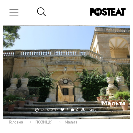
Мальта
1
0
16-09-2017
3483
Головна
›
ПОЗИЦІЯ
›
Мальта