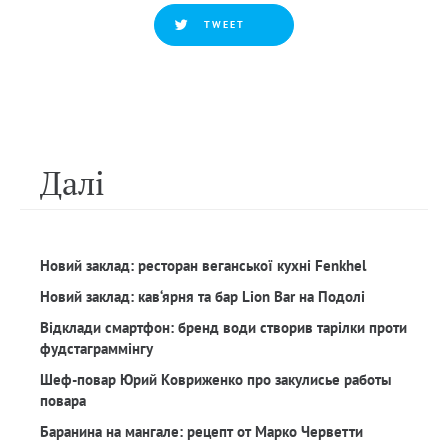
TWEET
Далi
Новий заклад: ресторан веганської кухні Fenkhel
Новий заклад: кав‘ярня та бар Lion Bar на Подолі
Відклади смартфон: бренд води створив тарілки проти
фудстаграммінгу
Шеф-повар Юрий Ковриженко про закулисье работы
повара
Баранина на мангале: рецепт от Марко Черветти