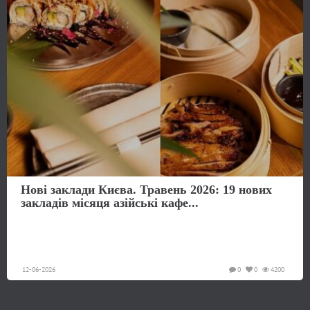
Нові заклади Києва. Травень 2026: 19 нових
закладів місяця азійські кафе...
12-06-2026
0
0
4200