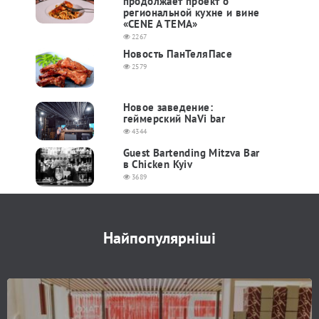
продолжает проект о
региональной кухне и вине
«CENE A TEMA»
2267
Новость ПанТеляПасе
2579
Новое заведение:
геймерский NaVi bar
4344
Guest Bartending Mitzva Bar
в Chicken Kyiv
3689
Найпопулярніші