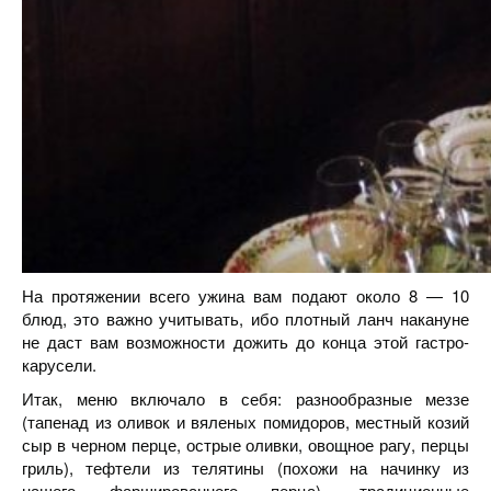
На протяжении всего ужина вам подают около 8 — 10
блюд, это важно учитывать, ибо плотный ланч накануне
не даст вам возможности дожить до конца этой гастро-
карусели.
Итак, меню включало в себя: разнообразные меззе
(тапенад из оливок и вяленых помидоров, местный козий
сыр в черном перце, острые оливки, овощное рагу, перцы
гриль), тефтели из телятины (похожи на начинку из
нашего фаршированного перца), традиционные