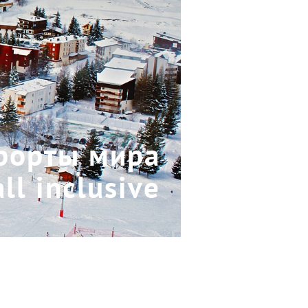
рорты мира
ll inclusive