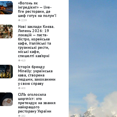
«Вогонь як
інгредієнт» — live-
fire ресторани, де
шеф готує на полум’ї
2259
Нові заклади Києва.
Липень 2026: 19
локацій — паста-
бістро, корейське
кафе, італійські та
грузинські рести,
міські кафе,
спешелті кав’ярні
410
Історія бренду
Minelly: українська
кава, створена
людьми, закоханими
у свою справу
408
СІЛЬ оголосила
шортліст: хто
претендує на звання
найкращого
ресторану України
282