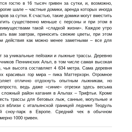
тся гостю в 16 тысяч гривен за сутки, и, возможно,
рогие шале – частные домики, аренда которых иногда
ров за сутки. К счастью, такие домики могут вместить
латить существенно меньше с персоны и при этом в
еимуществами такой «сладкой жизни». Каждое утро
ать вам завтрак, приносить свежие цветы, при этом
ои действия как можно менее заметными – все для
тт за уникальные пейзажи и лыжные трассы. Деревню
ников Пеннинских Альп, в том числе самая высокая
, чья высота составляет 4 634 метра. Сама деревня
р
ых красивых гор мира – пика Маттерхорн. Огромное
воляет отлично отдохнуть опытным лыжникам, но
епросто, ведь даже «синие» отрезки здесь весьма
 сложный район катания в Альпах – Трифтьи. Кроме
есть трассы для беговых лыж, санные, могульные и
ся вблизи с итальянской границей леднике Теодуль
й сноу-парк в Европе. Средний чек в обычном
мерно 1000 гривен.