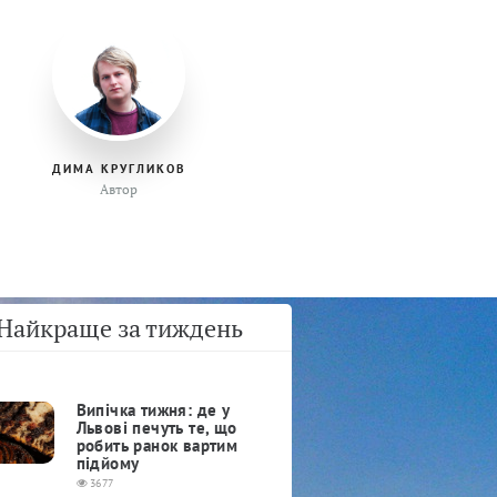
ДИМА КРУГЛИКОВ
Автор
Найкраще за тиждень
Випічка тижня: де у
Львові печуть те, що
робить ранок вартим
підйому
3677