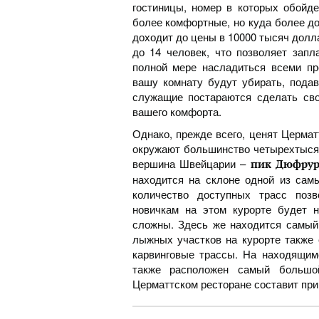
гостиницы, номер в которых обойде
более комфортные, но куда более до
доходит до цены в 10000 тысяч долла
до 14 человек, что позволяет зап
полной мере насладиться всеми пр
вашу комнату будут убирать, подав
служащие постараются сделать св
вашего комфорта.
Однако, прежде всего, ценят Церма
окружают большинство четырехтысяч
вершина Швейцарии –
пик Дюфру
находится на склоне одной из сам
количество доступных трасс поз
новичкам на этом курорте будет н
сложны. Здесь же находится самый
лыжных участков на курорте также 
карвинговые трассы. На находящим
также расположен самый большо
Церматтском ресторане составит при