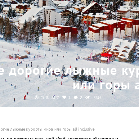
е дорогие лыжные ку
или горы a
1
0
21-01-2017
7284
огие лыжные курорты мира или горы all inclusive
ы, на которых есть вай-фай, незаметный сервис и