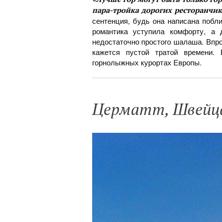
пара-тройка дорогих ресторанчи
сентенция, будь она написана побл
романтика уступила комфорту, а
недостаточно простого шалаша. Впр
кажется пустой тратой времени.
горнолыжных курортах Европы.
Церматт, Швейц