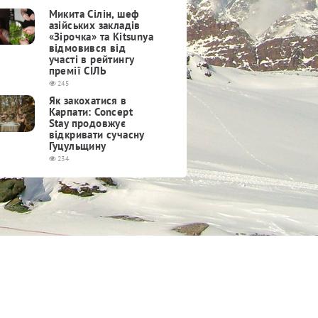
Микита Сілін, шеф
азійських закладів
«Зірочка» та Kitsunya
відмовився від
участі в рейтингу
премії СІЛЬ
245
Як закохатися в
Карпати: Concept
Stay продовжує
відкривати сучасну
Гуцульщину
234