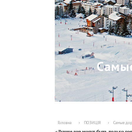
Самы
Головна
›
ПОЗИЦІЯ
›
Самые дор
«Лучше гор могут быть только гор