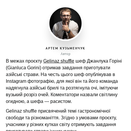
АРТЕМ КУЗЬМЕНЧУК
Автор
В межах проєкту
Gelinaz shuffle
шеф Джанлука Горіні
(Gianluca Gorini) отримав завдання приготувати
азійські страви. На честь цього шеф опублікував в
Instagram фотографію, для якої він та його команда
надягнула азійські брилі та розтягнула очі, імітуючи
вузький розріз очей. Коментатори назвали світлину
огидною, а шефа — расистом.
Gelinaz shuffle присвячений темі гастрономічної
свободи та різноманіття. Згідно з умовами проєкту,
учасники у різних кутках світу отримують завдання