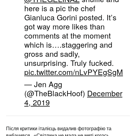
here is a pic the chef
Gianluca Gorini posted. It’s
got way more likes than
comments at the moment
which is….staggering and
gross and sadly,
unsurprising. Truly fucked.
pic.twitter.com/nLvPYEgSgM
— Jen Agg
(@TheBlackHoof)
December
4, 2019
Після критики італієць видалив фотографію та
вибачився. «Світлина не мала не меті когось