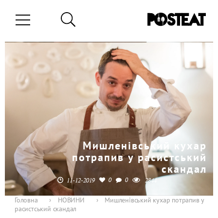
Мишленівський кухар
потрапив у расистський
скандал
0
0
11-12-2019
2844
Головна
›
НОВИНИ
›
Мишленівський кухар потрапив у
расистський скандал