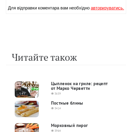
Для вiдправки коментара вам необхiдно
авторизуватись.
Читайте також
Цыпленок на гриле: рецепт
от Марко Черветти
3659
Постные блины
3414
Морковный пирог
3964