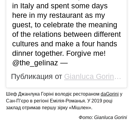
in Italy and spent some days
here in my restaurant as my
guest, to celebrate the meaning
of the relations between different
cultures and make a four hands
dinner together. Forgive me!
@the_gelinaz —
Публикация от
Gianluca Gorini
(@gi
Шеф Джанлука Горіні володіє рестораном
daGorini
у
Сан-П’єро в регіоні Емілія-Романья. У 2019 році
заклад отримав першу зірку «Мішлен».
Фото: Gianluca Gorini