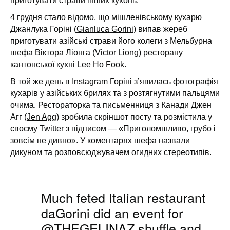
приготувати страви інших кухонь.
4 грудня стало відомо, що мішленівському кухарю
Джанлука Горіні (
Gianluca Gorini
) випав жереб
приготувати азійські страви його колеги з Мельбурна
шефа Віктора Ліонга (
Victor Liong
) ресторану
кантонської кухні
Lee Ho Fook
.
В той же день в Instagram Горіні з’явилась фотографія
кухарів у азійських брилях та з розтягнутими пальцями
очима. Рестораторка та письменниця з Канади Джен
Агг (
Jen Agg
) зробила скріншот посту та розмістила у
своєму Twitter з підписом — «Приголомшливо, грубо і
зовсім не дивно». У коментарях шефа назвали
дикуном та розповсюджувачем огидних стереотипів.
Much feted Italian restaurant
daGorini did an event for
@THEGELINAZ
shuffle and