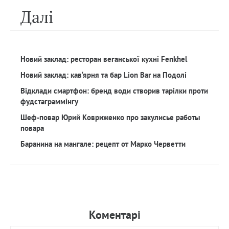
Далi
Новий заклад: ресторан веганської кухні Fenkhel
Новий заклад: кав‘ярня та бар Lion Bar на Подолі
Відклади смартфон: бренд води створив тарілки проти
фудстаграммінгу
Шеф-повар Юрий Ковриженко про закулисье работы
повара
Баранина на мангале: рецепт от Марко Черветти
Коментарi