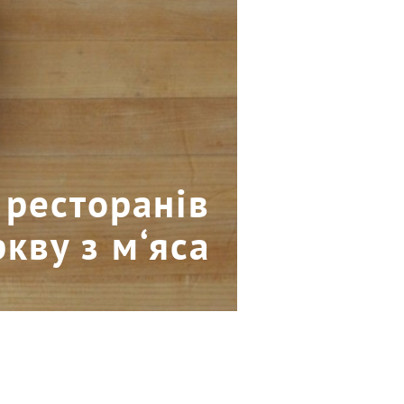
ресторанів
кву з м‘яса