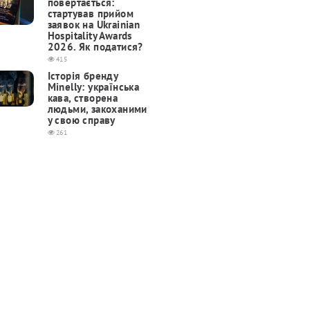
повертається:
cтартував прийом
заявок на Ukrainian
Hospitality Awards
2026. Як податися?
415
Історія бренду
Minelly: українська
кава, створена
людьми, закоханими
у свою справу
261