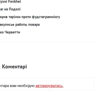
кухні Fenkhel
Bar на Подолі
орив тарілки проти фудстаграммінгу
акулисье работы повара
рко Черветти
Коментарi
нтара вам необхiдно
авторизуватись.