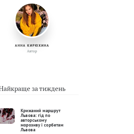
АННА КИРЮХИНА
Автор
Найкраще за тиждень
Крижаний маршрут
Львова: гід по
авторському
морозиву і сорбетам
Львова