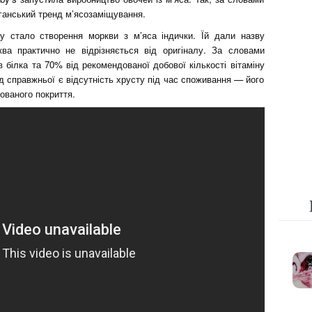
веганський тренд м’ясозаміщування.
 стало створення моркви з м’яса індички. Їй дали назву
ва практично не відрізняється від оригіналу. За словами
ів білка та 70% від рекомендованої добової кількості вітаміну
ід справжньої є відсутність хрусту під час споживання — його
ованого покриття.