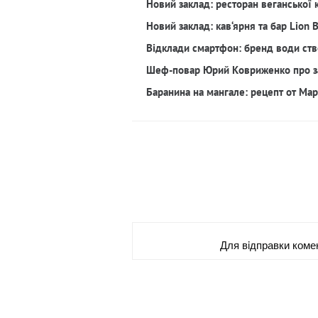
Новий заклад: ресторан веганської 
Новий заклад: кав‘ярня та бар Lion 
Відклади смартфон: бренд води ств
Шеф-повар Юрий Ковриженко про з
Баранина на мангале: рецепт от Ма
Для вiдправки коме