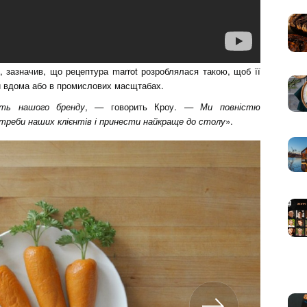
, зазначив, що рецептура marrot розроблялася такою, щоб її
и вдома або в промислових масщтабах.
уть нашого бренду
, — говорить Кроу. —
Ми повністю
треби наших клієнтів і принести найкраще до столу
».