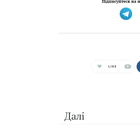
Підписуйтеся на н
LIKE
0
Далi