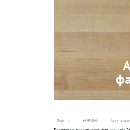
А
фа
Головна
›
НОВИНИ
›
Американсь
Ресторанна мережа фаст-фуд закладів Arb