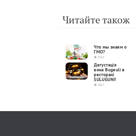
Читайте також
Что мы знаем о
ГМО?
3742
Дегустація
вина Bugeuli в
ресторані
SULUGUNI!
2027