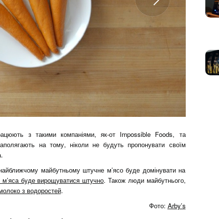
рацюють з такими компаніями, як-от Impossible Foods, та
аполягають на тому, ніколи не будуть пропонувати своїм
.
у найближчому майбутньому штучне м’ясо буде домінувати на
 м’яса буде вирощуватися штучно
. Також люди майбутнього,
 молоко з водоростей
.
Фото:
Arby’s