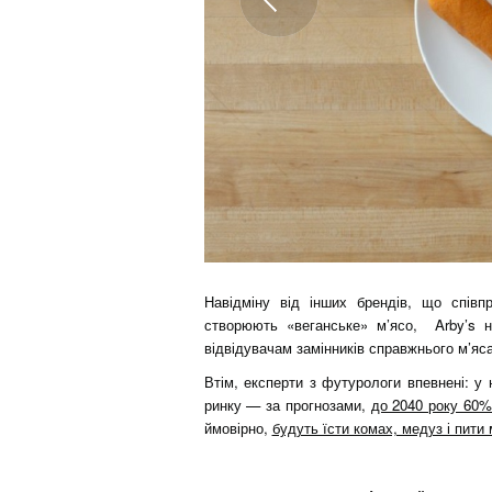
Навідміну від інших брендів, що співп
створюють «веганське» м’ясо, Arby’s н
відвідувачам замінників справжнього м’яса
Втім, експерти з футурологи впевнені: 
ринку — за прогнозами,
до 2040 року 60%
ймовірно,
будуть їсти комах, медуз і пити