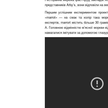
представників Arby’s, вони відповіли на 
Першим успішним експериментом проекту
«marrot» — на смак та колір така морк
експертів, marrort містить більше 30 грам
А. Головною відмінністю м’ясної моркви в
намагалися імітувати за допомогою глазур