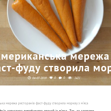
мериканська мережа 
ст-фуду створила мор
0
0
04-07-2019
1421
ка мережа ресторанів фаст-фуду створила моркву з м‘яса
y’s запустила виробництво овочей із м’яса. Так, за словами