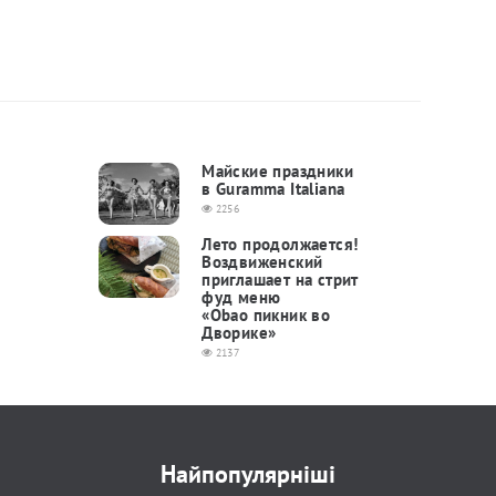
Майские праздники
в Guramma Italiana
2256
Лето продолжается!
Воздвиженский
приглашает на стрит
фуд меню
«Obao пикник во
Дворике»
2137
Найпопулярніші