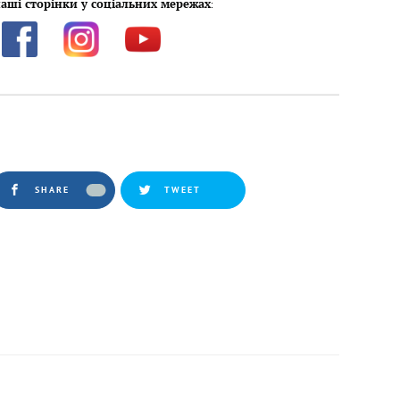
аші сторінки у соціальних мережах
:
SHARE
TWEET