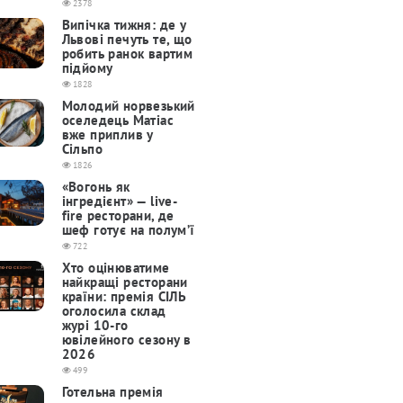
2378
Випічка тижня: де у
Львові печуть те, що
робить ранок вартим
підйому
1828
Молодий норвезький
оселедець Матіас
вже приплив у
Сільпо
1826
«Вогонь як
інгредієнт» — live-
fire ресторани, де
шеф готує на полум’ї
722
Хто оцінюватиме
найкращі ресторани
країни: премія СІЛЬ
оголосила склад
журі 10-го
ювілейного сезону в
2026
499
Готельна премія