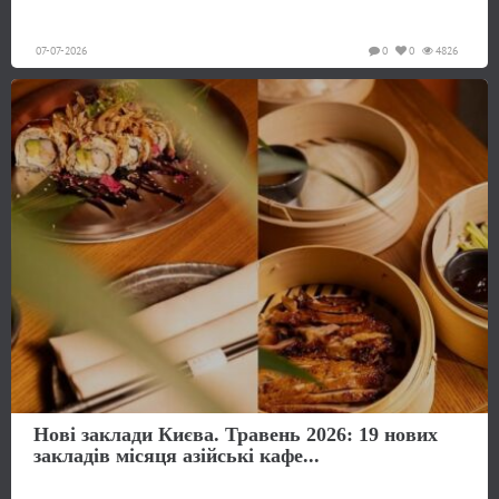
07-07-2026
0
0
4826
Нові заклади Києва. Травень 2026: 19 нових
закладів місяця азійські кафе...