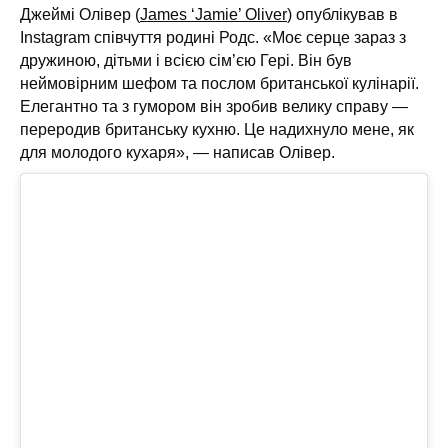
Джеймі Олівер (
James ‘Jamie’ Oliver
) опублікував в
Instagram співчуття родині Родс. «Моє серце зараз з
дружиною, дітьми і всією сім’єю Гері. Він був
неймовірним шефом та послом британської кулінарії.
Елегантно та з гумором він зробив велику справу —
переродив британську кухню. Це надихнуло мене, як
для молодого кухаря», — написав Олівер.