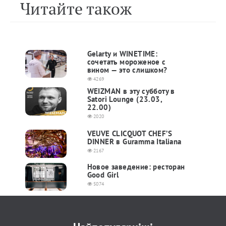
Читайте також
Gelarty и WINETIME:
сочетать мороженое с
вином — это слишком?
4269
WEIZMAN в эту субботу в
Satori Lounge (23.03,
22.00)
2020
VEUVE CLICQUOT CHEF’S
DINNER в Guramma Italiana
2167
Новое заведение: ресторан
Good Girl
5074