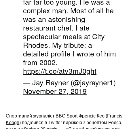
far far too young. He was a
complex man. Most of all he
was an astonishing
restaurant chef. I ate
spectacular meals at City
Rhodes. My tribute: a
detailed profile I wrote of him
from 2002.
https://t.co/atv3mJ0ght
— Jay Rayner (@jayrayner1)
November 27, 2019
Спортивний журналіст BBC Sport Френсіс Кео (
Francis
Keogh
) поділився в Twitter вирізкою з рецептом Родса,