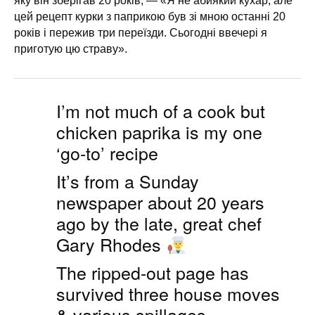
яку він зберігав 20 років, — «Я не абиякий кухар, але
цей рецепт курки з паприкою був зі мною останні 20
років і пережив три переїзди. Сьогодні ввечері я
приготую цю страву».
I’m not much of a cook but
chicken paprika is my one
‘go-to’ recipe
It’s from a Sunday
newspaper about 20 years
ago by the late, great chef
Gary Rhodes
The ripped-out page has
survived three house moves
& various spillages