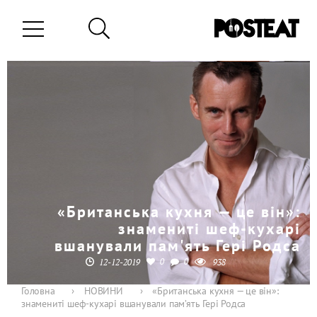
«Британська кухня — це він»:
знамениті шеф-кухарі
вшанували пам'ять Гері Родса
0
0
12-12-2019
938
Головна
›
НОВИНИ
›
«Британська кухня — це він»:
знамениті шеф-кухарі вшанували пам’ять Гері Родса