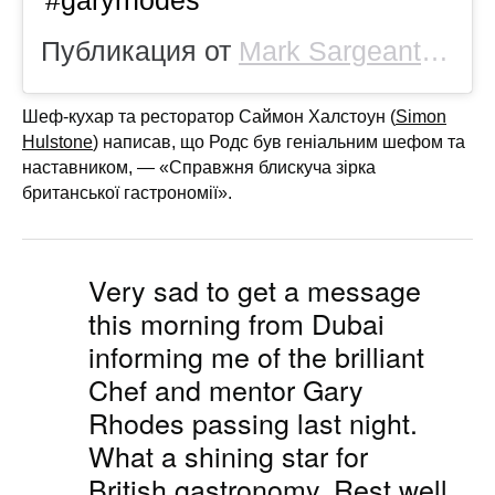
#garyrhodes
Публикация от
Mark Sargeant
(@ma
Шеф-кухар та ресторатор Саймон Халстоун (
Simon
Hulstone
) написав, що Родс був геніальним шефом та
наставником, — «Справжня блискуча зірка
британської гастрономії».
Very sad to get a message
this morning from Dubai
informing me of the brilliant
Chef and mentor Gary
Rhodes passing last night.
What a shining star for
British gastronomy. Rest well