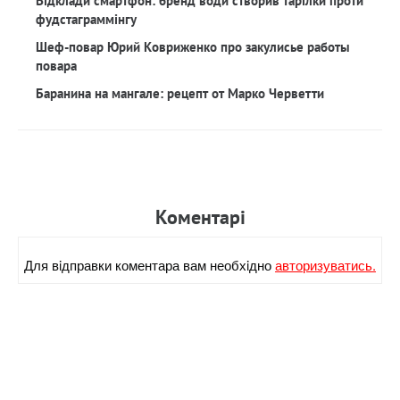
Відклади смартфон: бренд води створив тарілки проти
фудстаграммінгу
Шеф-повар Юрий Ковриженко про закулисье работы
повара
Баранина на мангале: рецепт от Марко Черветти
Коментарi
Для вiдправки коментара вам необхiдно
авторизуватись.