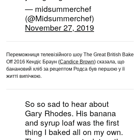
— midsummerchef
(@Midsummerchef)
November 27, 2019
Переможниця телевізійного шоу The Great British Bake
Off 2016 Кендіс Браун (
Candice Brown
) сказала, що
банановий хліб за рецептом Родса був першою у її
житті випічкою.
So so sad to hear about
Gary Rhodes. His banana
and syrup loaf was the first
thing I baked all on my own.