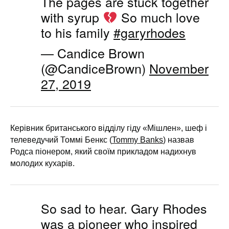
The pages are stuck together
with syrup
So much love
to his family
#garyrhodes
— Candice Brown
(@CandiceBrown)
November
27, 2019
Керівник британського відділу гіду «Мішлен», шеф і
телеведучий Томмі Бенкс (
Tommy Banks
) назвав
Родса піонером, який своїм прикладом надихнув
молодих кухарів.
So sad to hear. Gary Rhodes
was a pioneer who inspired