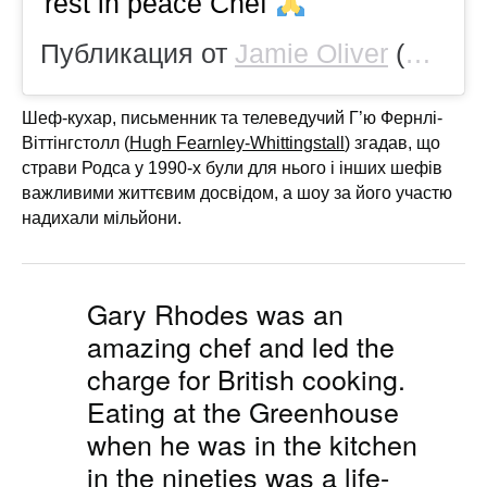
rest in peace Chef
Публикация от
Jamie Oliver
(@jamieoliver)
Шеф-кухар, письменник та телеведучий Г’ю Фернлі-
Віттінгстолл (
Hugh Fearnley-Whittingstall
) згадав, що
страви Родса у 1990-х були для нього і інших шефів
важливими життєвим досвідом, а шоу за його участю
надихали мільйони.
Gary Rhodes was an
amazing chef and led the
charge for British cooking.
Eating at the Greenhouse
when he was in the kitchen
in the nineties was a life-