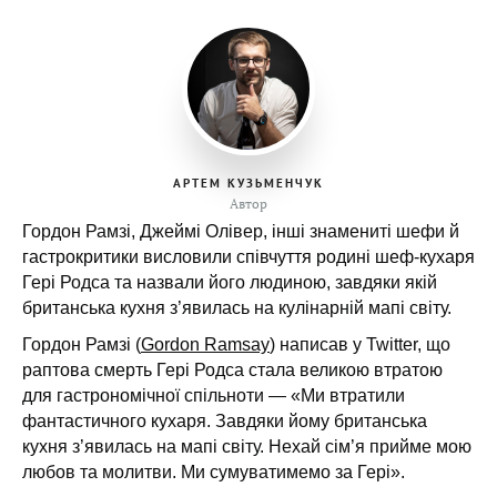
АРТЕМ КУЗЬМЕНЧУК
Автор
Гордон Рамзі, Джеймі Олівер, інші знамениті шефи й
гастрокритики висловили співчуття родині шеф-кухаря
Гері Родса та назвали його людиною, завдяки якій
британська кухня з’явилась на кулінарній мапі світу.
Гордон Рамзі (
Gordon Ramsay
) написав у Twitter, що
раптова смерть Гері Родса стала великою втратою
для гастрономічної спільноти — «Ми втратили
фантастичного кухаря. Завдяки йому британська
кухня з’явилась на мапі світу. Нехай сім’я прийме мою
любов та молитви. Ми сумуватимемо за Гері».