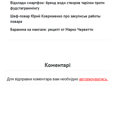
Відклади смартфон: бренд води створив тарілки проти
фудстаграммінгу
Шеф-повар Юрий Ковриженко про закулисье работы
повара
Баранина на мангале: рецепт от Марко Черветти
Коментарi
Для вiдправки коментара вам необхiдно
авторизуватись.