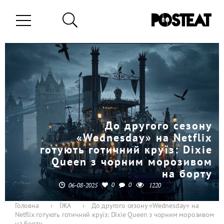
До другого сезону
«Wednesday» на Netflix
готують готичний круїз: Dixie
Queen з чорним морозивом
на борту
0
0
06-08-2025
1220
Головна
›
ЇЖА
›
До другого сезону «Wednesday» на
Netflix готують готичний круїз: Dixie Queen з чорним морозивом
на борту