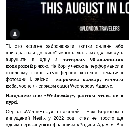
Ті, хто встигне забронювати квитки онлайн або
приєднається до живої черги в день заходу, зможуть
чотирьох 90-хвилинних
вирушити в одну з
подорожей
річкою. На борту чекають перформанси в
готичному стилі, атмосферний косплей, тематичні
морозиво кольору нічного
фотозони і, звісно,
неба
, чорне як сарказм самої Wednesday Аддамс.
Нагадаємо про «Wednesday», раптом хтось не в
курсі
Серіал «Wednesday», створений Тімом Бертоном і
випущений Netflix у 2022 році, став не просто ще
одним перезапуском франшизи «Родина Адамс». Він