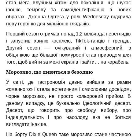
став мега влучним хітом для покоління, що шукає
іронію, темряву та самоідентифікацію в нових
образах. Дженна Ортега у ролі Wednesday відкрила
нову героїню для мільйонів глядачів.
Перший сезон отримав понад 1,2 мільярда переглядів
і запустив хвилю косплею, TikTok-танців і трендів.
Другий сезон — очікуваний і атмосферний, з
обіцянкою ще більшої похмурості став приводом для
того, щоб вийти за межі екранів і зайти… на корабель.
Морозиво, що дивиться в безодню
У світі, де гастрономія давно вийшла за рамки
«смачного» і стала естетичним і смисловим досвідом,
чорне морозиво, не просто кольоровий прийом. В
даному випадку, це буквально ідеологічний десерт.
Десерт, що говорить про свободу вибору, про
індивідуальність і про насолоду, яка не боїться
виглядати інакше.
На борту Dixie Queen таке морозиво стане частиною