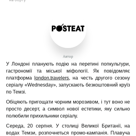
Автор
У Лондоні планують подію на перетині попкультури,
гастрономії та міської міфології. Як повідомляє
платформа
london.travelers
, н
а честь другого сезону
серіалу «Wednesday», запускають безкоштовний круїз
по Темзі.
Обіцяють пригощати чорним морозивом, і тут воно не
просто десерт, а символ нової естетики, яку сильно
полюбили прихильники серіалу.
Середа, 20 серпня. У столиці Великої Британії, на
водах Темзи, розпочнеться промо-кампанія. Плавуча