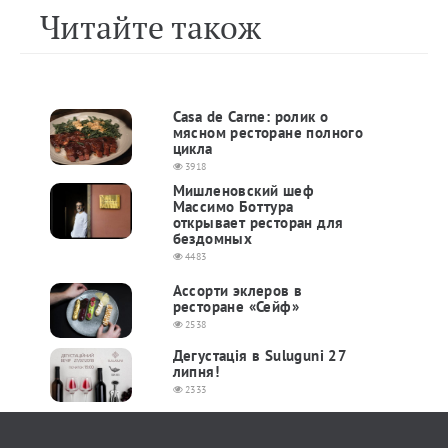
Читайте також
Casa de Carne: ролик о
мясном ресторане полного
цикла
3918
Мишленовский шеф
Массимо Боттура
открывает ресторан для
бездомных
4483
Ассорти эклеров в
ресторане «Сейф»
2538
Дегустація в Suluguni 27
липня!
2333