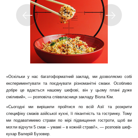
«Оскільки у нас багатоформатний заклад, ми дозволяємо собі
експериментувати та поєднувати різноманітні смаки. Особливо
добре це вдається нашому шефові, він у цьому плані дуже
сміливий», — розповіла співвласниця закладу Віола Кім.
«Сьогодні ми вирішили пройтися по всій Азії та розкрити
специфіку смаків азійської кухні, її пікантність та гостринку. Тому
ми подаватимемо страви по мірі підвищення гостроти, щоб ви
могли відчути 5 смак – умамі – в кожній страві!», — розповів шеф-
кухар Валерій Бузовер.