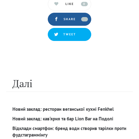
LIKE
0
SHARE
TWEET
Далi
Новий заклад: ресторан веганської кухні Fenkhel
Новий заклад: кав‘ярня та бар Lion Bar на Подолі
Відклади смартфон: бренд води створив тарілки проти
фудстаграммінгу