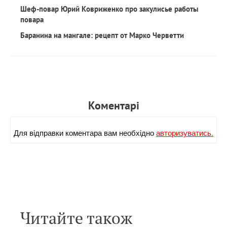
Шеф-повар Юрий Ковриженко про закулисье работы
повара
Баранина на мангале: рецепт от Марко Черветти
Коментарi
Для вiдправки коментара вам необхiдно
авторизуватись.
Читайте також