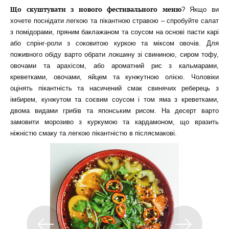
Що скуштувати з нового фестивального меню
? Якщо ви
хочете поснідати легкою та пікантною стравою – спробуйте салат
з помідорами, пряним баклажаном та соусом на основі пасти карі
або спрінг-роли з соковитою куркою та міксом овочів. Для
поживного обіду варто обрати локшину зі свининою, сиром тофу,
овочами та арахісом, або ароматний рис з кальмарами,
креветками, овочами, яйцем та кунжутною олією. Чоловіки
оцінять пікантність та насичений смак свинячих реберець з
імбирем, кунжутом та соєвим соусом і том яма з креветками,
двома видами грибів та японським рисом. На десерт варто
замовити морозиво з куркумою та кардамоном, що вразить
ніжністю смаку та легкою пікантністю в післясмакові.