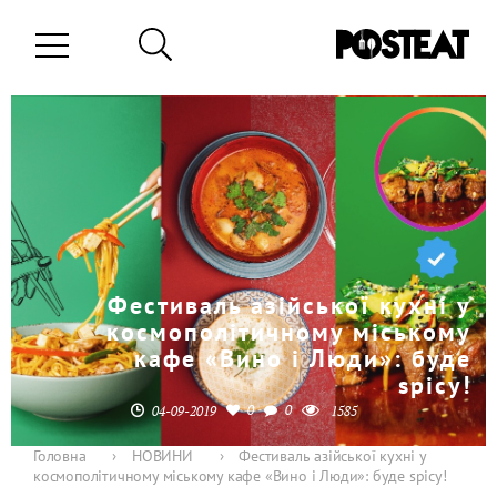
Фестиваль азійської кухні у
космополітичному міському
кафе «Вино і Люди»: буде
spicy!
0
0
04-09-2019
1585
Головна
›
НОВИНИ
›
Фестиваль азійської кухні у
космополітичному міському кафе «Вино і Люди»: буде spicy!