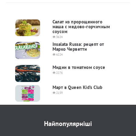
Салат из пророщенного
маша с медово-горчичным
соусом
3624
Insalata Russa: рецепт от
Марко Черветти
6224
Мидии в томатном соусе
2276
Март в Queen Kid’s Club
2159
Найпопулярніші