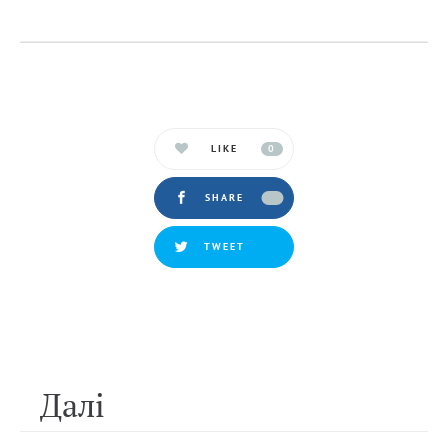
LIKE
0
SHARE
TWEET
Далi