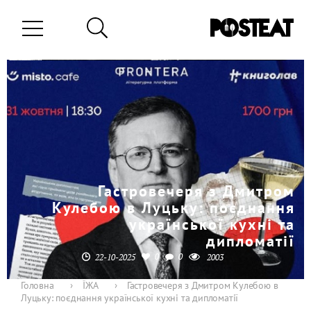
Гастровечеря з Дмитром
Кулебою в Луцьку: поєднання
української кухні та
дипломатії
0
0
22-10-2025
2003
Головна
›
ЇЖА
›
Гастровечеря з Дмитром Кулебою в
Луцьку: поєднання української кухні та дипломатії