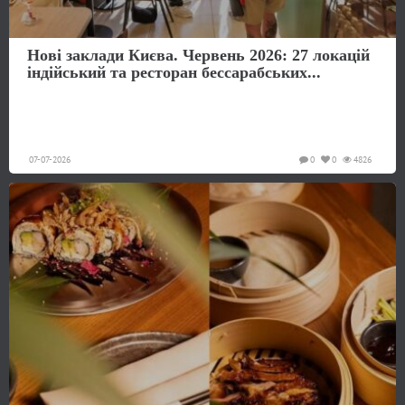
Нові заклади Києва. Червень 2026: 27 локацій
індійський та ресторан бессарабських...
07-07-2026
0
0
4826