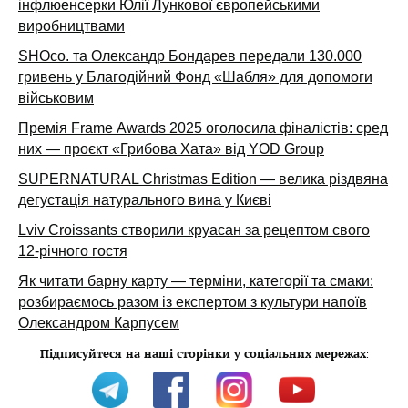
інфлюенсерки Юлії Лункової європейськими
виробництвами
SHOco. та Олександр Бондарев передали 130.000
гривень у Благодійний Фонд «Шабля» для допомоги
військовим
Премія Frame Awards 2025 оголосила фіналістів: сред
них — проєкт «Грибова Хата» від YOD Group
SUPERNATURAL Christmas Edition — велика різдвяна
дегустація натурального вина у Києві
Lviv Croissants створили круасан за рецептом свого
12-річного гостя
Як читати барну карту — терміни, категорії та смаки:
розбираємось разом із експертом з культури напоїв
Олександром Карпусем
Підписуйтеся на наші сторінки у соціальних мережах
: