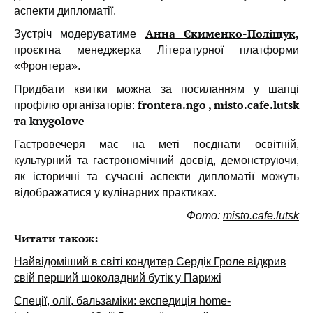
аспекти дипломатії.
Анна Єкименко-Поліщук,
Зустріч модеруватиме
проєктна менеджерка Літературної платформи
«Фронтера».
Придбати квитки можна за посиланням у шапці
frontera.ngo
,
misto.cafe.lutsk
профілю організаторів:
та
knygolove
Гастровечеря має на меті поєднати освітній,
культурний та гастрономічний досвід, демонструючи,
як історичні та сучасні аспекти дипломатії можуть
відображатися у кулінарних практиках.
Фото:
misto.cafe.lutsk
Читати також:
Найвідоміший в світі кондитер Сердік Гроле відкрив
свій перший шоколадний бутік у Парижі
Спеції, олії, бальзаміки: експедиція home-