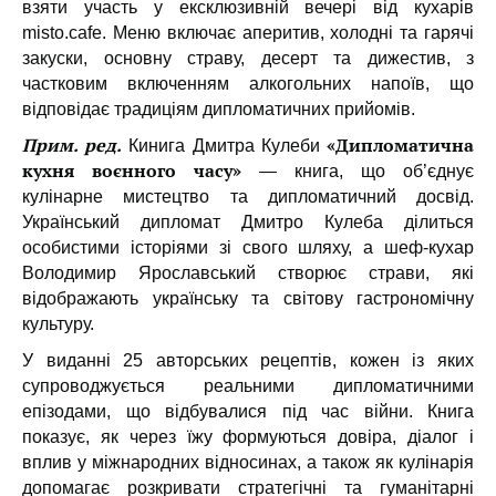
взяти участь у ексклюзивній вечері від кухарів
misto.cafe. Меню включає аперитив, холодні та гарячі
закуски, основну страву, десерт та дижестив, з
частковим включенням алкогольних напоїв, що
відповідає традиціям дипломатичних прийомів.
Прим. ред.
«Дипломатична
Кинига Дмитра Кулеби
кухня воєнного часу»
— книга, що об’єднує
кулінарне мистецтво та дипломатичний досвід.
Український дипломат Дмитро Кулеба ділиться
особистими історіями зі свого шляху, а шеф-кухар
Володимир Ярославський створює страви, які
відображають українську та світову гастрономічну
культуру.
У виданні 25 авторських рецептів, кожен із яких
супроводжується реальними дипломатичними
епізодами, що відбувалися під час війни. Книга
показує, як через їжу формуються довіра, діалог і
вплив у міжнародних відносинах, а також як кулінарія
допомагає розкривати стратегічні та гуманітарні