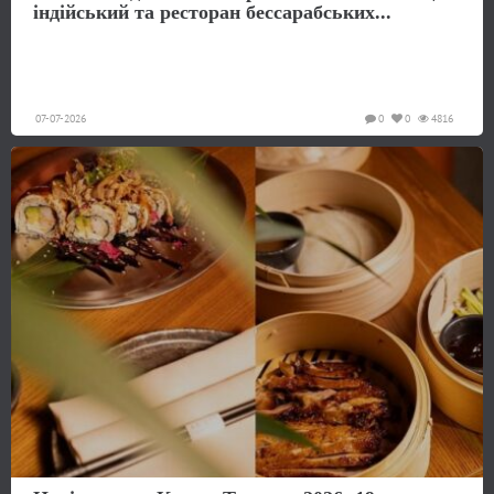
індійський та ресторан бессарабських...
07-07-2026
0
0
4816