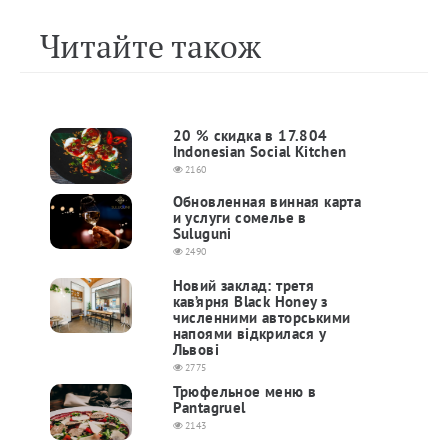
Читайте також
20 % скидка в 17.804
Indonesian Social Kitchen
2160
Обновленная винная карта
и услуги сомелье в
Suluguni
2490
Новий заклад: третя
кав’ярня Black Honey з
численними авторськими
напоями відкрилася у
Львові
2775
Трюфельное меню в
Pantagruel
2143