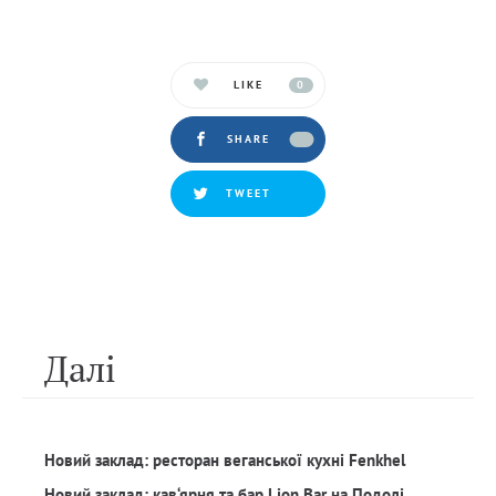
LIKE
0
SHARE
TWEET
Далi
Новий заклад: ресторан веганської кухні Fenkhel
Новий заклад: кав‘ярня та бар Lion Bar на Подолі