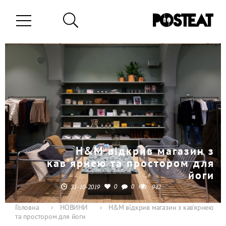
H&M відкрив магазин з
кав'ярнею та простором для
йоги
0
0
31-10-2019
942
Головна
›
НОВИНИ
›
H&M відкрив магазин з кав’ярнею
та простором для йоги