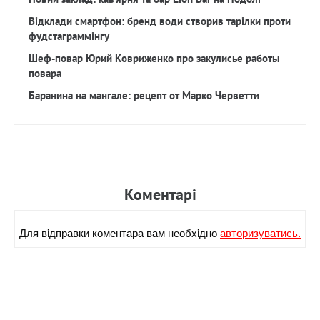
Відклади смартфон: бренд води створив тарілки проти
фудстаграммінгу
Шеф-повар Юрий Ковриженко про закулисье работы
повара
Баранина на мангале: рецепт от Марко Черветти
Коментарi
Для вiдправки коментара вам необхiдно
авторизуватись.