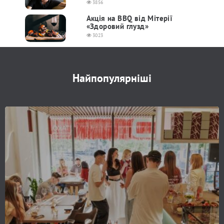
3856
Акція на BBQ від Мітерії
«Здоровий глузд»
3023
Найпопулярніші