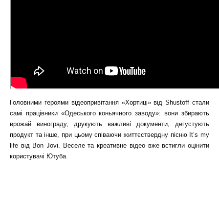
Головними героями відеопривітання «Хортиці» від Shustoff стали
самі працівники «Одеського коньячного заводу»: вони збирають
врожай винограду, друкують важливі документи, дегустують
продукт та інше, при цьому співаючи життєствердну пісню It’s my
life від Bon Jovi. Веселе та креативне відео вже встигли оцінити
користувачі Ютуба.