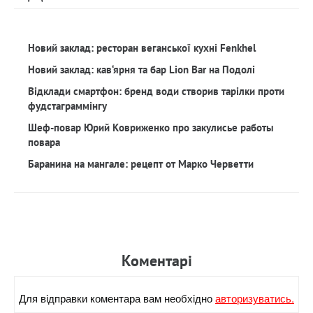
Новий заклад: ресторан веганської кухні Fenkhel
Новий заклад: кав‘ярня та бар Lion Bar на Подолі
Відклади смартфон: бренд води створив тарілки проти
фудстаграммінгу
Шеф-повар Юрий Ковриженко про закулисье работы
повара
Баранина на мангале: рецепт от Марко Черветти
Коментарi
Для вiдправки коментара вам необхiдно
авторизуватись.