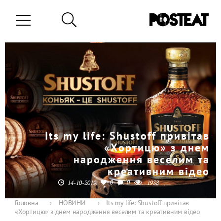
Its my life: Shustoff привітав
«Хортицю» з днем
народження веселим та
креативним відео
0
0
14-10-2019
1938
Головна
›
НОВИНИ
›
Its my life: Shustoff привітав
«Хортицю» з днем народження веселим та креативним відео