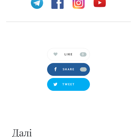
LIKE
0
SHARE
TWEET
Далi