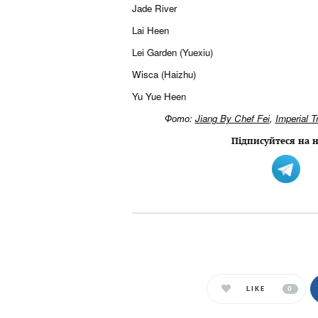
Jade River
Lai Heen
Lei Garden (Yuexiu)
Wisca (Haizhu)
Yu Yue Heen
Фото:
Jiang By Chef Fei
,
Imperial T
Підписуйтеся на н
LIKE
0