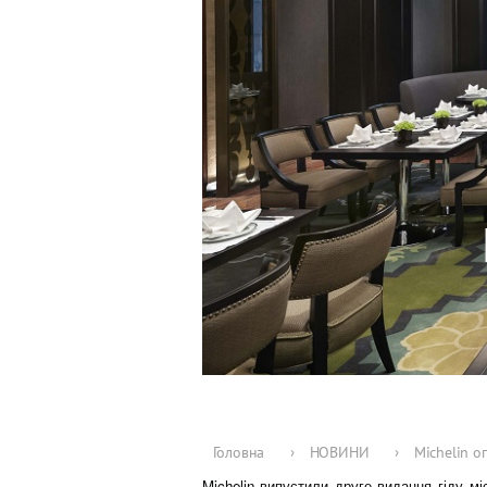
Головна
›
НОВИНИ
›
Michelin о
Michelin випустили друге видання гіду м