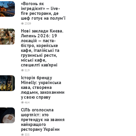
«Вогонь як
інгредієнт» — live-
fire ресторани, де
шеф готує на полум’ї
2309
Нові заклади Києва.
Липень 2026: 19
локацій — паста-
бістро, корейське
кафе, італійські та
грузинські рести,
міські кафе,
спешелті кав’ярні
519
Історія бренду
Minelly: українська
кава, створена
людьми, закоханими
у свою справу
464
СІЛЬ оголосила
шортліст: хто
претендує на звання
найкращого
ресторану України
335