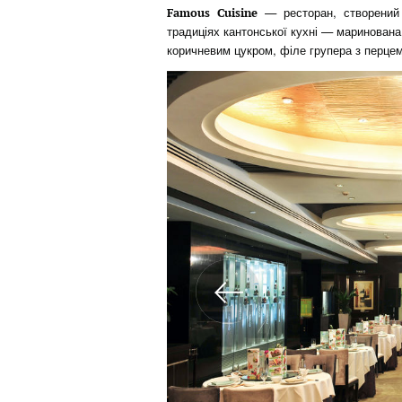
— ресторан, створений
Famous Cuisine
традиціях кантонської кухні — маринована
коричневим цукром, філе групера з перце