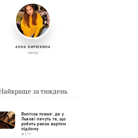
АННА КИРЮХИНА
Автор
Найкраще за тиждень
Випічка тижня: де у
Львові печуть те, що
робить ранок вартим
підйому
3737