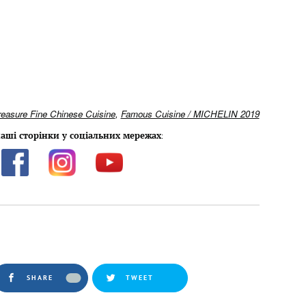
reasure Fine Chinese Cuisine
,
Famous Cuisine / MICHELIN 2019
аші сторінки у соціальних мережах
:
SHARE
TWEET