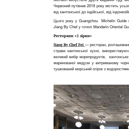
Червоний путівник 2019 року містить усьог
від кантонської до індійської, від індонезій
Цього року у Guangzhou Michelin Guide 
Jiang By Chef у готелі Mandarin Oriental G
Ресторани «2 зірки»
— ресторан, розташовани
Jiang By Chef Fei
страви кантонської кухні, використовуючи
великий вибір морепродуктів, кантонське
маринованої медузи у витриманому чорно
тушкований морський огірок з водоростями 