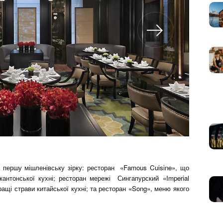
 першу мішленівську зірку: ресторан «Famous Cuisine», що
антонської кухні; ресторан мережі Сингапурский «Imperial
ращі страви китайської кухні; та ресторан «Song», меню якого