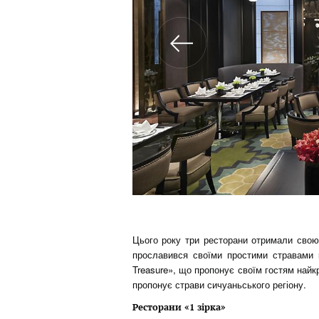
Цього року три ресторани отримали свою
прославився своїми простими стравами к
Treasure», що пропонує своїм гостям найк
пропонує страви сичуаньського регіону.
Ресторани «1 зірка»