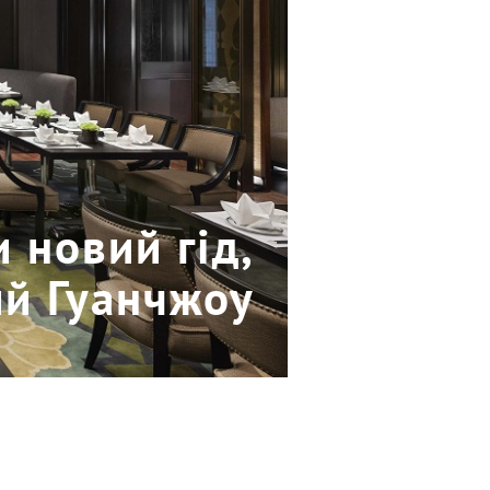
 новий гід,
й Гуанчжоу