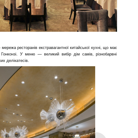
 мережа ресторанів екстравагантної китайської кухні, що має
 Гонконзі. У меню — великий вибір дім самів, різнобарвні
их делікатесів.