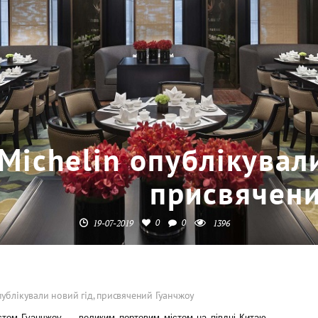
Michelin опублікували
присвячени
0
0
19-07-2019
1396
публікували новий гід, присвячений Гуанчжоу
істом Гуанчжоу — великим портовим містом на півдні Китаю.