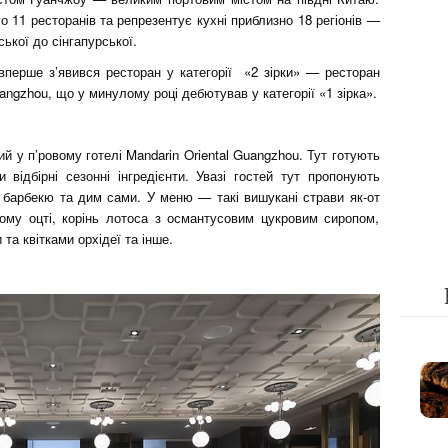
о 11 ресторанів та репрезентує кухні приблизно 18 регіонів —
ської до сінгапурської.
вперше з’явився ресторан у категорії «2 зірки» — ресторан
uangzhou, що у минулому році дебютував у категорії «1 зірка».
й у п’ровому готелі Mandarin Oriental Guangzhou. Тут готують
 відбірні сезонні інгредієнти. Увазі гостей тут пропонують
 барбекю та дим сами. У меню — такі вишукані страви як-от
му оцті, корінь лотоса з османтусовим цукровим сиропом,
та квітками орхідеї та інше.