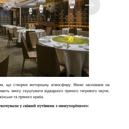
ром, що створює моторошну атмосферу. Меню засноване на
 мають змогу скуштувати відварного пряного тигрового окуня,
інськи та пряного краба.
екочували у свіжий путівник з минулорічного: