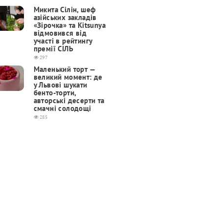
Микита Сілін, шеф
азійських закладів
«Зірочка» та Kitsunya
відмовився від
участі в рейтингу
премії СІЛЬ
297
Маленький торт —
великий момент: де
у Львові шукати
бенто-торти,
авторські десерти та
смачні солодощі
285