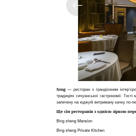
— ресторан з грандіозним інтер’є
Song
традиціях сичуанської гастрономії. Гості
запечену на юджубі витриману качку по-пек
Ще сім ресторанів з однією зіркою пер
Bing sheng Mansion
Bing sheng Private Kitchen