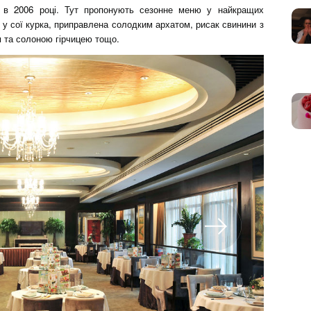
 в 2006 році. Тут пропонують сезонне меню у найкращих
 у сої курка, приправлена солодким архатом, рисак свинини з
м та солоною гірчицею тощо.