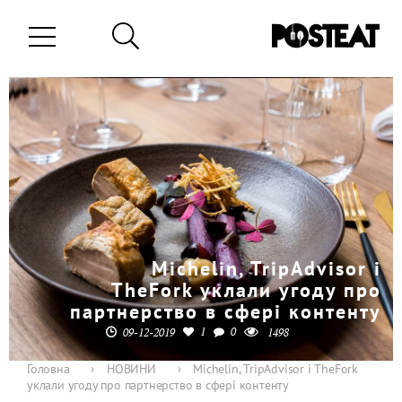
Michelin, TripAdvisor і
TheFork уклали угоду про
партнерство в сфері контенту
1
0
09-12-2019
1498
Головна
›
НОВИНИ
›
Michelin, TripAdvisor і TheFork
уклали угоду про партнерство в сфері контенту