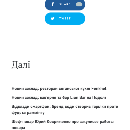
SHARE
TWEET
Далi
Новий заклад: ресторан веганської кухні Fenkhel
Новий заклад: кав‘ярня та бар Lion Bar на Подолі
Відклади смартфон: бренд води створив тарілки проти
фудстаграммінгу
Шеф-повар Юрий Ковриженко про закулисье работы
повара