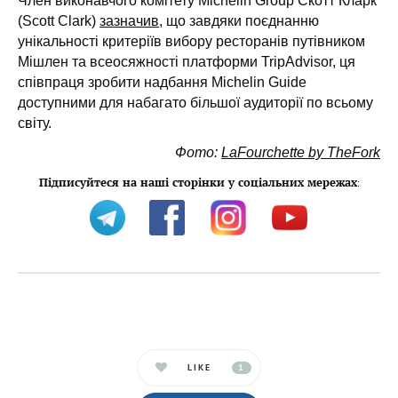
Член виконавчого комітету Michelin Group Скотт Кларк
(Scott Clark)
зазначив
, що завдяки поєднанню
унікальності критеріїв вибору ресторанів путівником
Мішлен та всеосяжності платформи TripAdvisor, ця
співпраця зробити надбання Michelin Guide
доступними для набагато більшої аудиторії по всьому
світу.
Фото:
LaFourchette by TheFork
Підписуйтеся на наші сторінки у соціальних мережах
:
LIKE
1