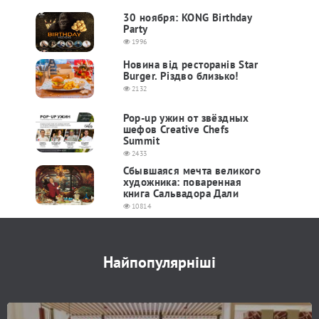
30 ноября: KONG Birthday
Party
1996
Новина від ресторанів Star
Burger. Різдво близько!
2132
Pop-up ужин от звёздных
шефов Creative Chefs
Summit
2433
Сбывшаяся мечта великого
художника: поваренная
книга Сальвадора Дали
10814
Найпопулярніші