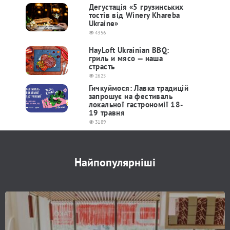
Дегустація «5 грузинських
тостів від Winery Khareba
Ukraine»
4356
HayLoft Ukrainian BBQ:
гриль и мясо — наша
страсть
2625
Гичкуймося: Лавка традицій
запрошує на фестиваль
локальної гастрономії 18-
19 травня
3189
Найпопулярніші