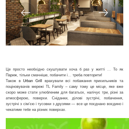
Це просто необхідно скуштувати хоча б раз у житті … То як
Париж, тільки смачніше, побачити і… треба повторити!
Також в
Urban Grill
врахували всі побажання прихильників та
поціновувачів мережі TL Family – саму тому це місце, яке вже
скоро може стати улюбленим для багатьох, налічує три, різні за
атмосферою, поверхи. Сніданки, ділові зустрічі, побачення,
зустрічі з сім’єю і тусовки з друзями — все це поєднано воєдино і
чекатиме тебе на різних поверхах.