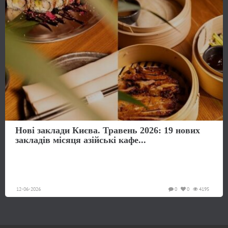
Нові заклади Києва. Травень 2026: 19 нових
закладів місяця азійські кафе...
12-06-2026
0
0
4195