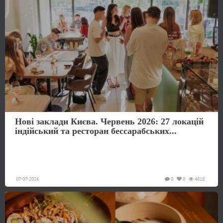
Нові заклади Києва. Червень 2026: 27 локацій
індійський та ресторан бессарабських...
07-07-2026
0
0
4818