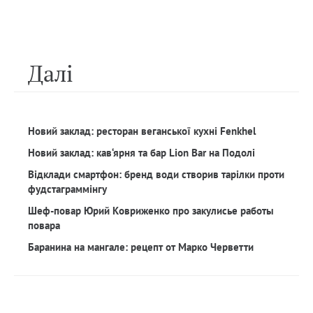
Далi
Новий заклад: ресторан веганської кухні Fenkhel
Новий заклад: кав‘ярня та бар Lion Bar на Подолі
Відклади смартфон: бренд води створив тарілки проти
фудстаграммінгу
Шеф-повар Юрий Ковриженко про закулисье работы
повара
Баранина на мангале: рецепт от Марко Черветти