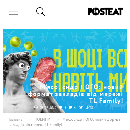
М’ясо, сидр і ОГО: новий
формат закладів від мережі
TL Family!
1
0
03-07-2019
2475
Головна
›
НОВИНИ
›
М’ясо, сидр і ОГО: новий формат
закладів від мережі TL Family!