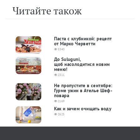
Читайте також
Паста с клубникой: рецепт
от Марко Черветти
5340
До Suluguni,
щоб насолодитися новим
меню!
2311
Не пропустите в сентябре:
Гурме ужин в Ателье Шеф-
повара
2169
Как и зачем очищать воду
2625