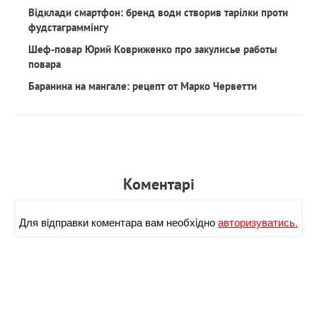
Відклади смартфон: бренд води створив тарілки проти
фудстаграммінгу
Шеф-повар Юрий Ковриженко про закулисье работы
повара
Баранина на мангале: рецепт от Марко Черветти
Коментарi
Для вiдправки коментара вам необхiдно
авторизуватись.