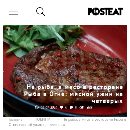
Не рыба, а мясо в ресторане
Рыба в Огне: мясной ужин на
четверых
0
0
02-07-2019
666
Головна
›
НОВИНИ
›
Не рыба, а мясо в ресторане Рыба в
Огне: мясной ужин на четверых