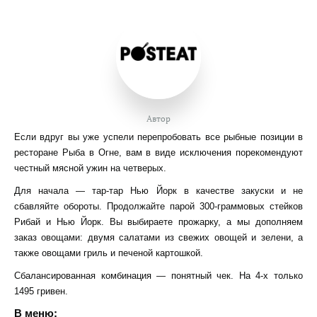
Автор
Если вдруг вы уже успели перепробовать все рыбные позиции в
ресторане Рыба в Огне, вам в виде исключения порекомендуют
честный мясной ужин на четверых.
Для начала — тар-тар Нью Йорк в качестве закуски и не
сбавляйте обороты. Продолжайте парой 300-граммовых стейков
Рибай и Нью Йорк. Вы выбираете прожарку, а мы дополняем
заказ овощами: двумя салатами из свежих овощей и зелени, а
также овощами гриль и печеной картошкой.
Сбалансированная комбинация — понятный чек. На 4-х только
1495 гривен.
В меню: