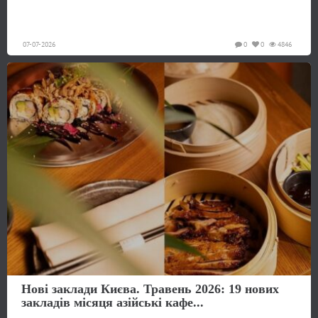
07-07-2026
0
0
4846
Нові заклади Києва. Травень 2026: 19 нових
закладів місяця азійські кафе...