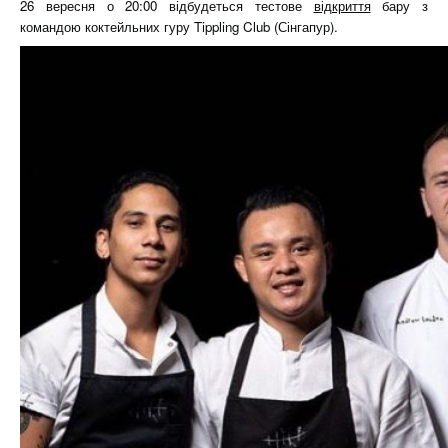
26 вересня о 20:00 відбудеться тестове
відкриття
бару з
командою коктейльних гуру Tippling Club (Сінгапур).