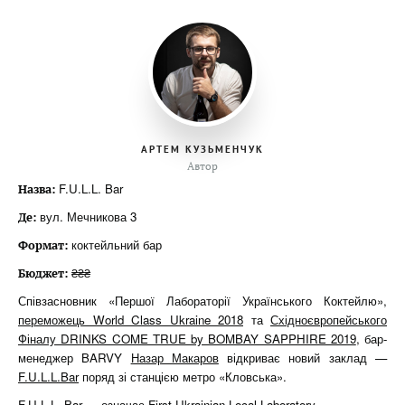
АРТЕМ КУЗЬМЕНЧУК
Автор
F.U.L.L. Bar
Назва:
вул. Мечникова 3
Де:
коктейльний бар
Формат:
₴₴₴
Бюджет:
Співзасновник «Першої Лабораторії Українського Коктейлю»,
переможець World Class Ukraine 2018
та
Східноєвропейського
Фіналу DRINKS COME TRUE by BOMBAY SAPPHIRE 2019
, бар-
менеджер BARVY
Назар Макаров
відкриває новий заклад —
F.U.L.L.Bar
поряд зі станцією метро «Кловська».
F.U.L.L. Bar — означає First Ukrainian Local Laboratory.