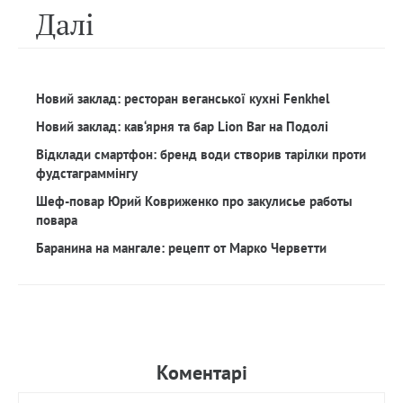
Далi
Новий заклад: ресторан веганської кухні Fenkhel
Новий заклад: кав‘ярня та бар Lion Bar на Подолі
Відклади смартфон: бренд води створив тарілки проти
фудстаграммінгу
Шеф-повар Юрий Ковриженко про закулисье работы
повара
Баранина на мангале: рецепт от Марко Черветти
Коментарi