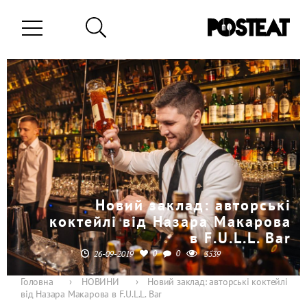
Новий заклад: авторські
коктейлі від Назара Макарова
в F.U.L.L. Bar
0
0
26-09-2019
3539
Головна
›
НОВИНИ
›
Новий заклад: авторські коктейлі
від Назара Макарова в F.U.L.L. Bar