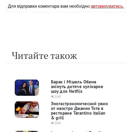
Для вiдправки коментара вам необхiдно
авторизуватись.
Читайте також
Барак і Мішель Обама
знімуть дитяче кулінарне
шоу для Netflix
2163
Эногастрономический ужин
от маэстро Джанни Тота в
ресторане Tarantino italian
& grill
2505