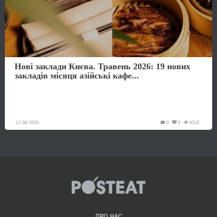
Нові заклади Києва. Травень 2026: 19 нових
закладів місяця азійські кафе...
12-06-2026
0
0
4218
ПРО НАС