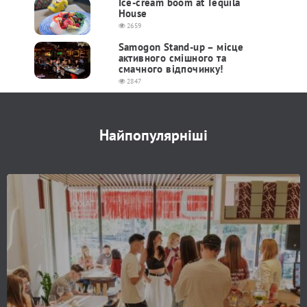
Ice-cream boom at Tequila
House
2659
Samogon Stand-up – місце
активного смішного та
смачного відпочинку!
2847
Найпопулярніші