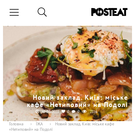
Новий заклад. Київ: міське
кафе «Нетиповий» на Подолі
0
0
10-03-2023
2316
Головна
›
ЇЖА
›
Новий заклад. Київ: міське кафе
«Нетиповий» на Подолі