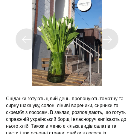
Сніданки готують цілий день: пропонують томатну та
сирну шакшуку, солоні ліниві вареники, сирники та
скрембл з лососем. В закладі розповідають, що готуть
справжній український борщ і власноруч випікають до
нього хліб. Також в меню є кілька видів салатів та
пасти і три основні страви: стейки з лосося із