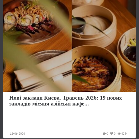
Нові заклади Києва. Травень 2026: 19 нових
закладів місяця азійські кафе...
12-06-2026
0
0
4234