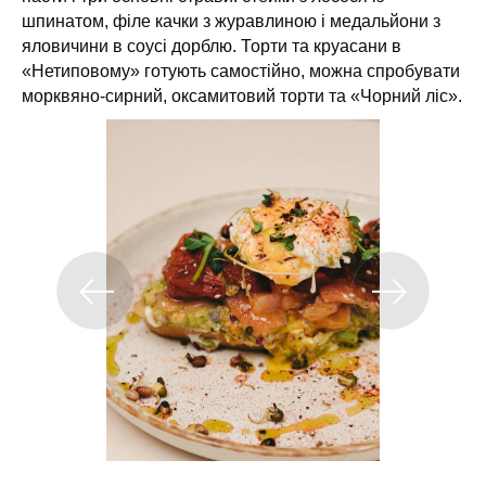
шпинатом, філе качки з журавлиною і медальйони з
яловичини в соусі дорблю. Торти та круасани в
«Нетиповому» готують самостійно, можна спробувати
морквяно-сирний, оксамитовий торти та «Чорний ліс».