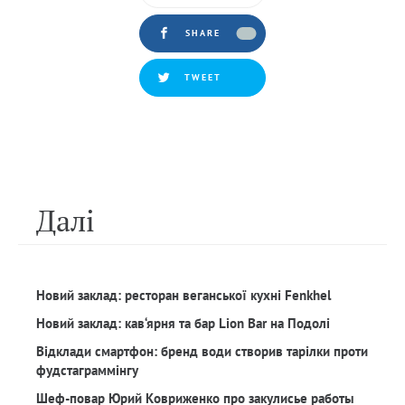
SHARE
TWEET
Далi
Новий заклад: ресторан веганської кухні Fenkhel
Новий заклад: кав‘ярня та бар Lion Bar на Подолі
Відклади смартфон: бренд води створив тарілки проти
фудстаграммінгу
Шеф-повар Юрий Ковриженко про закулисье работы