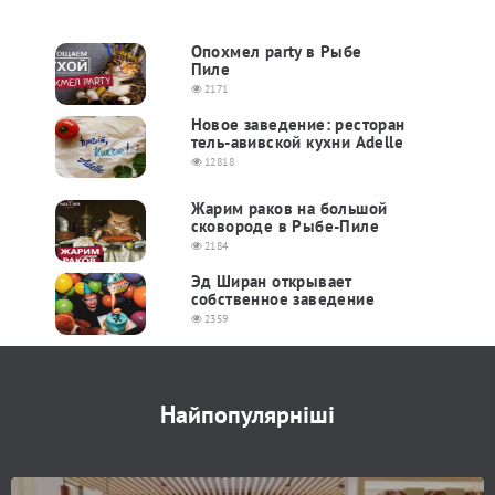
Опохмел party в Рыбе
Пиле
2171
Новое заведение: ресторан
тель-авивской кухни Adelle
12818
Жарим раков на большой
сковороде в Рыбе-Пиле
2184
Эд Ширан открывает
собственное заведение
2359
Найпопулярніші