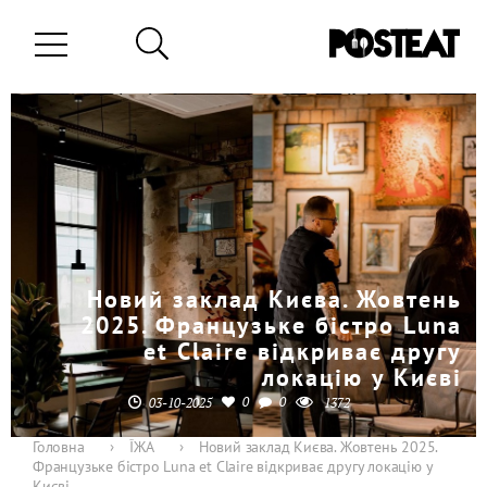
Новий заклад Києва. Жовтень
2025. Французьке бістро Luna
et Claire відкриває другу
локацію у Києві
0
0
03-10-2025
1372
Головна
›
ЇЖА
›
Новий заклад Києва. Жовтень 2025.
Французьке бістро Luna et Claire відкриває другу локацію у
Києві