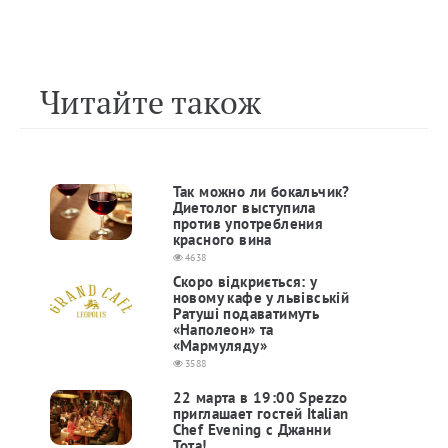
Читайте також
Так можно ли бокальчик?
Диетолог выступила
против употребления
красного вина
4638
Скоро відкриється: у
новому кафе у львівській
Ратуші подаватимуть
«Наполеон» та
«Мармуляду»
3588
22 марта в 19:00 Spezzo
приглашает гостей Italian
Chef Evening с Джанни
Тота!