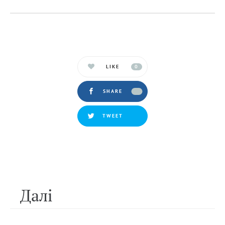
LIKE
0
SHARE
TWEET
Далi