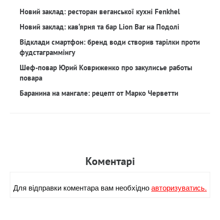
Новий заклад: ресторан веганської кухні Fenkhel
Новий заклад: кав‘ярня та бар Lion Bar на Подолі
Відклади смартфон: бренд води створив тарілки проти
фудстаграммінгу
Шеф-повар Юрий Ковриженко про закулисье работы
повара
Баранина на мангале: рецепт от Марко Черветти
Коментарi
Для вiдправки коментара вам необхiдно
авторизуватись.