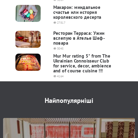
Макарон: миндальное
счастье или история
королевского десерта
27817
Ресторан Терраса: Ужин
вслепую в Ателье Шеф-
повара
3045
Mur Mur rating 5* from The
Ukrainian Connoisseur Club
for service, decor, ambience
and of course cuisine !!!
4164
Найпопулярніші