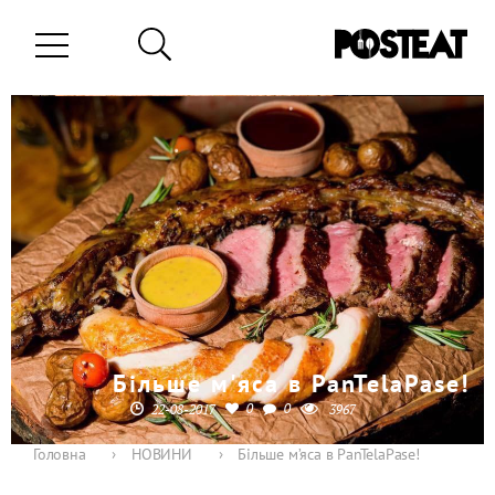
Більше м'яса в PanTelaPasе!
0
0
22-08-2017
3967
Головна
›
НОВИНИ
›
Більше м’яса в PanTelaPasе!