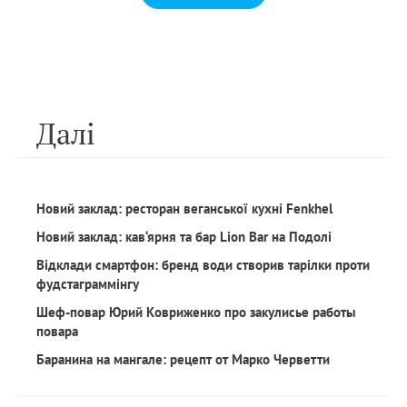
Далi
Новий заклад: ресторан веганської кухні Fenkhel
Новий заклад: кав‘ярня та бар Lion Bar на Подолі
Відклади смартфон: бренд води створив тарілки проти
фудстаграммінгу
Шеф-повар Юрий Ковриженко про закулисье работы
повара
Баранина на мангале: рецепт от Марко Черветти