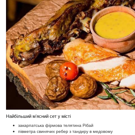
Найбільший м’ясний сет у місті
закарпатська фірмова телятина Рібай
півметра свинячих ребер з тандиру в медовому