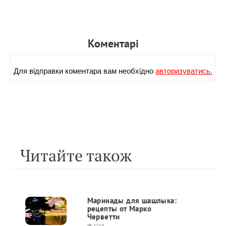
Коментарi
Для вiдправки коментара вам необхiдно
авторизуватись.
Читайте також
Маринады для шашлыка:
рецепты от Марко
Черветти
3269