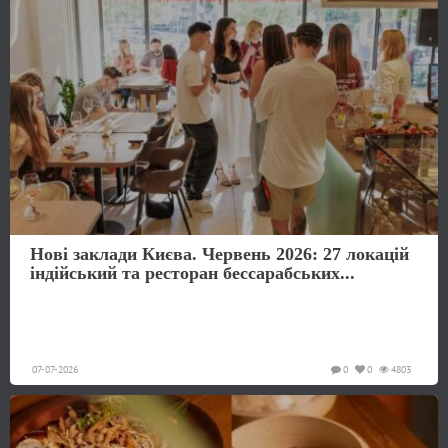
Нові заклади Києва. Червень 2026: 27 локацій
індійський та ресторан бессарабських...
07-07-2026
0
0
4803