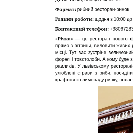
Формат:
рибний ресторан-ринок
Години роботи:
щодня з 10:00 до
Контактний телефон:
+3806728
«Річка»
— це ресторан нового фо
прямо з вітрини, виловити живих 
місці. Т
ут вас зустріне величезний
форелі і товстолоби. А кому буде 
равликів.
У львівському ресторан
улюблені страви з риби, посидіт
крафтового лимонаду ринку, полас