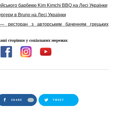
ейського барбекю Kim Kimchi BBQ на Лесі Українки
ургери в Bruno на Лесі Українки
 — ресторан з авторським баченням грецьких
аші сторінки у соціальних мережах
:
SHARE
TWEET