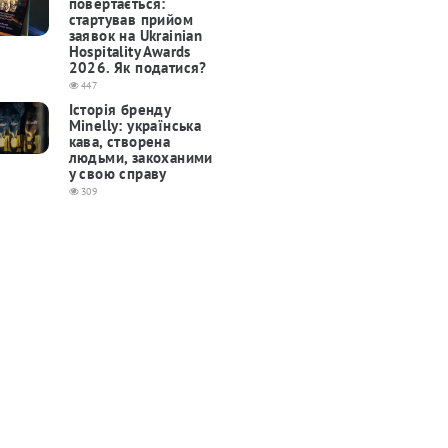
повертається:
cтартував прийом
заявок на Ukrainian
Hospitality Awards
2026. Як податися?
447
Історія бренду
Minelly: українська
кава, створена
людьми, закоханими
у свою справу
309