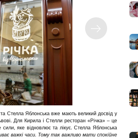
 та Стелла Яблонська вже мають великий досвід у
ьвові. Для Кирила і Стелли ресторан «Річка» – це
е сили, яке відновлює та лікує.
Стелла Яблонська
иває важкі часи. Тому так важливо мати спокійне