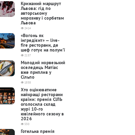
Крижаний маршрут
Львова: гід по
авторському
морозиву і сорбетам
Львова
2414
«Вогонь як
інгредієнт» — live-
fire ресторани, де
шеф готує на полум’ї
2157
Молодий норвезький
оселедець Матіас
вже приплив у
Сільпо
1858
Хто оцінюватиме
найкращі ресторани
країни: премія СІЛЬ
оголосила склад
журі 10-го
ювілейного сезону в
2026
530
Готельна премія