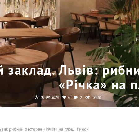
 заклад. Львів: рибн
«Річка» на 
0
0
04-08-2023
3710
ьвів: рибний ресторан «Річка» на площі Ринок