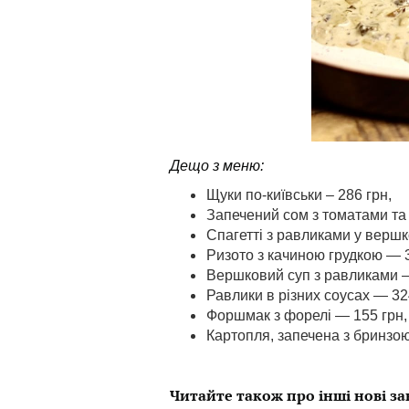
Дещо з меню:
Щуки по-київськи – 286 грн,
Запечений сом з томатами та 
Спагетті з равликами у вершк
Ризото з качиною грудкою — 3
Вершковий суп з равликами —
Равлики в різних соусах — 32
Форшмак з форелі — 155 грн,
Картопля, запечена з бринзою
Читайте також про інші нові за