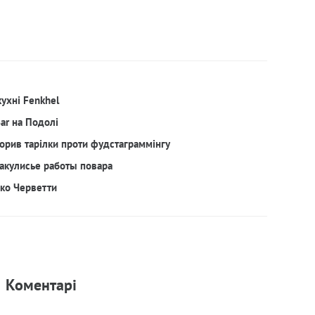
кухні Fenkhel
Bar на Подолі
орив тарілки проти фудстаграммінгу
акулисье работы повара
рко Черветти
Коментарi