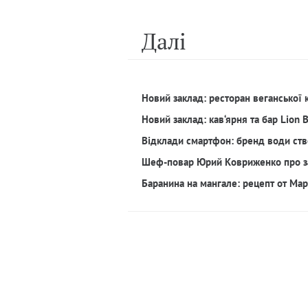
Далi
Новий заклад: ресторан веганської 
Новий заклад: кав‘ярня та бар Lion 
Відклади смартфон: бренд води ств
Шеф-повар Юрий Ковриженко про з
Баранина на мангале: рецепт от Ма