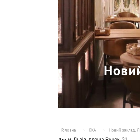
Новий
Головна
›
ЇЖА
›
Новий заклад. Л
Де:
м. Львів, площа Ринок, 31