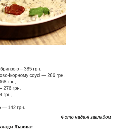
бринзою – 385 грн,
ово-ікорному соусі — 286 грн,
68 грн,
 276 грн,
4 грн,
 — 142 грн.
Фото надані закладом
клади Львова: