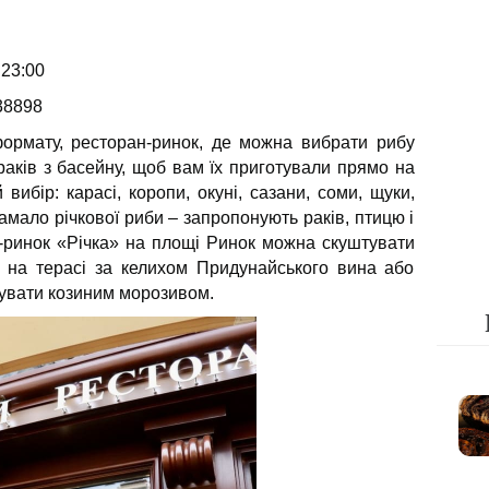
 23:00
38898
рмату, ресторан-ринок, де можна вибрати рибу
раків з басейну, щоб вам їх приготували прямо на
 вибір: карасі, коропи, окуні, сазани, соми, щуки,
замало річкової риби – запропонують раків, птицю і
і-ринок «Річка» на площі Ринок можна скуштувати
и на терасі за келихом Придунайського вина або
увати козиним морозивом.