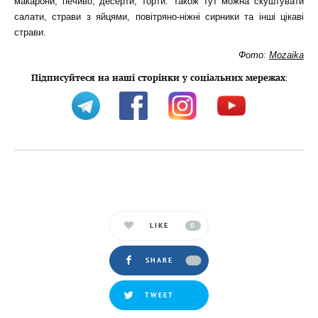
макарони, печиво, десерти, торти. Також тут можна скуштувати
салати, страви з яйцями, повітряно-ніжні сирники та інші цікаві
страви.
Фото:
Mozaika
Підписуйтеся на наші сторінки у соціальних мережах
:
LIKE
0
SHARE
TWEET