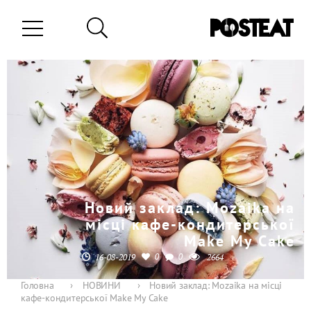
Новий заклад: Mozaika на
місці кафе-кондитерської
Make My Cake
0
0
16-08-2019
2664
Головна
›
НОВИНИ
›
Новий заклад: Mozaika на місці
кафе-кондитерської Make My Cake