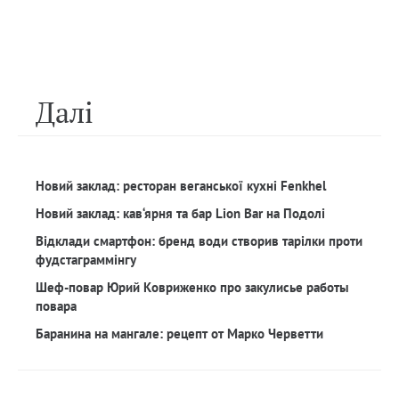
Далi
Новий заклад: ресторан веганської кухні Fenkhel
Новий заклад: кав‘ярня та бар Lion Bar на Подолі
Відклади смартфон: бренд води створив тарілки проти
фудстаграммінгу
Шеф-повар Юрий Ковриженко про закулисье работы
повара
Баранина на мангале: рецепт от Марко Черветти