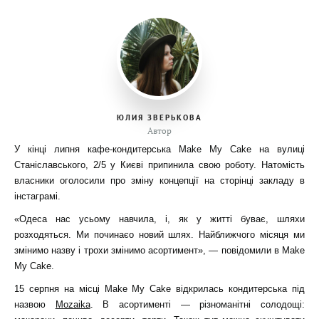
ЮЛИЯ ЗВЕРЬКОВА
Автор
У кінці липня кафе-кондитерська Make My Cake на вулиці
Станіславського, 2/5 у Києві припинила свою роботу. Натомість
власники оголосили про зміну концепції на сторінці закладу в
інстаграмі.
«Одеса нас усьому навчила, і, як у житті буває, шляхи
розходяться. Ми починаєо новий шлях. Найближчого місяця ми
змінимо назву і трохи змінимо асортимент», — повідомили в Make
My Cake.
15 серпня на місці Make My Cake відкрилась кондитерська під
назвою
Mozaika
. В асортименті — різноманітні солодощі: