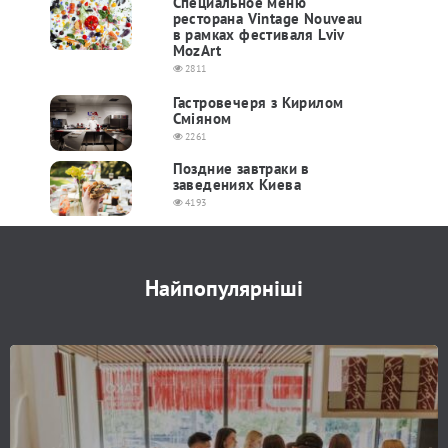
Cпециальное меню
ресторана Vintage Nouveau
в рамках фестиваля Lviv
MozArt
2811
Гастровечеря з Кирилом
Сміяном
2261
Поздние завтраки в
заведениях Киева
4193
Найпопулярніші