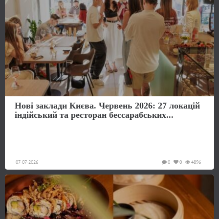
Нові заклади Києва. Червень 2026: 27 локацій
індійський та ресторан бессарабських...
07-07-2026
0
0
4896