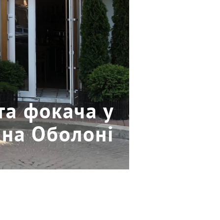
та фокача у
 на Оболоні