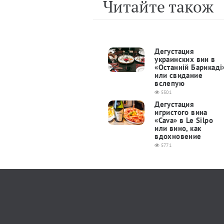
Читайте також
Дегустация
украинских вин в
«Останнiй Барикадi
или свидание
вслепую
5501
Дегустация
игристого вина
«Cava» в Le Silpo
или вино, как
вдохновение
5771