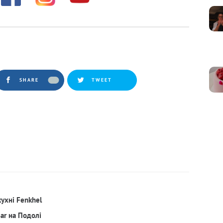
SHARE
TWEET
кухні Fenkhel
Bar на Подолі