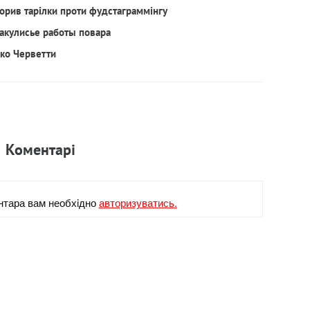
орив тарілки проти фудстаграммінгу
акулисье работы повара
рко Черветти
Коментарi
нтара вам необхiдно
авторизуватись.