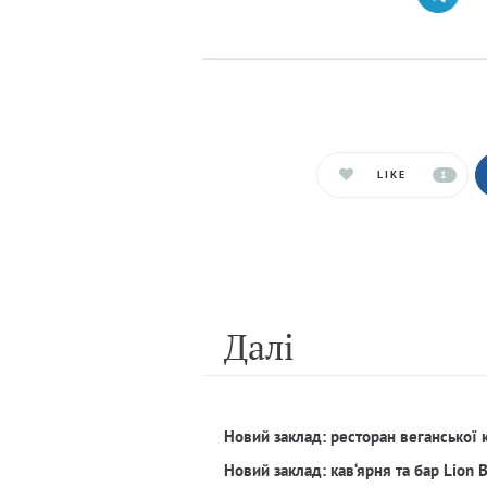
LIKE
1
Далi
Новий заклад: ресторан веганської 
Новий заклад: кав‘ярня та бар Lion 