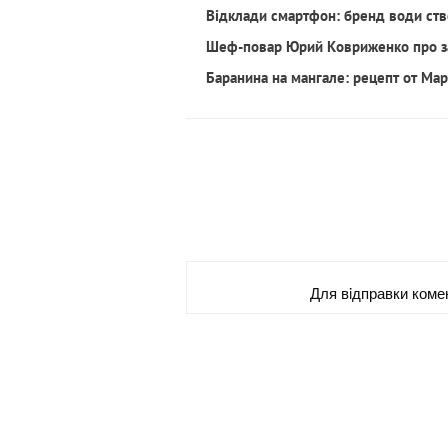
Відклади смартфон: бренд води ств
Шеф-повар Юрий Ковриженко про з
Баранина на мангале: рецепт от Ма
Для вiдправки коме