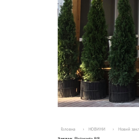
Головна
›
НОВИНИ
›
Новий закл
Заклад
: Ristorante 8/8