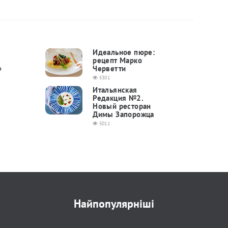
Идеальное пюре:
рецепт Марко
»
Черветти
5301
Итальянская
Редакция №2.
Новый ресторан
Димы Запорожца
5011
Найпопулярніші