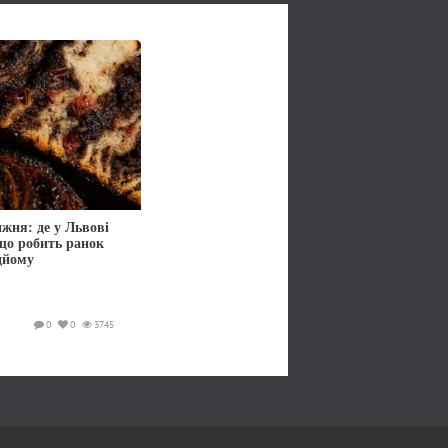
жня: де у Львові
 що робить ранок
дйому
0
0
3745