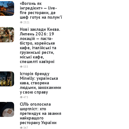
«Вогонь як
інгредієнт» — live-
fire ресторани, де
шеф готує на полум’ї
2321
Нові заклади Києва.
Липень 2026: 19
локацій — паста-
бістро, корейське
кафе, італійські та
грузинські рести,
міські кафе,
спешелті кав’ярні
533
Історія бренду
Minelly: українська
кава, створена
людьми, закоханими
у свою справу
473
СІЛЬ оголосила
шортліст: хто
претендує на звання
найкращого
ресторану України
347