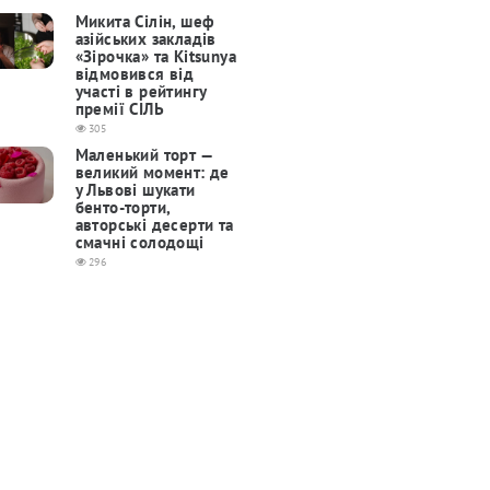
Микита Сілін, шеф
азійських закладів
«Зірочка» та Kitsunya
відмовився від
участі в рейтингу
премії СІЛЬ
305
Маленький торт —
великий момент: де
у Львові шукати
бенто-торти,
авторські десерти та
смачні солодощі
296