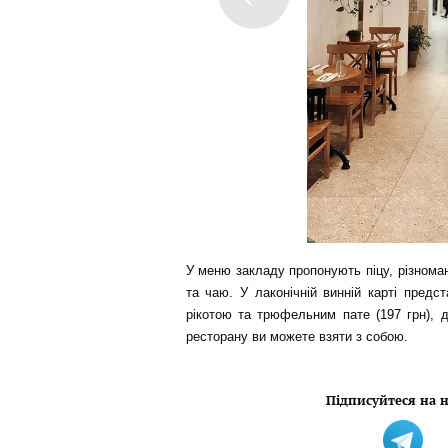
У меню закладу пропонують піцу, різноман
та чаю. У лаконічній винній карті предст
рікотою та трюфельним пате (197 грн), д
ресторану ви можете взяти з собою.
Підписуйтеся на н