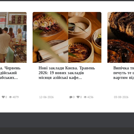
а. Червень
Нові заклади Києва. Травень
Випічка ти
ндійський
2026: 19 нових закладів
печуть те
абських...
місяця азійські кафе...
вартим пі
0
4879
12-06-2026
0
0
4236
03-08-2026