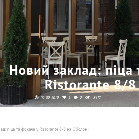
Новий заклад: піца 
Ristorante 8/8
1
0
09-09-2019
3417
ад: піца та фокача у Ristorante 8/8 на Оболоні