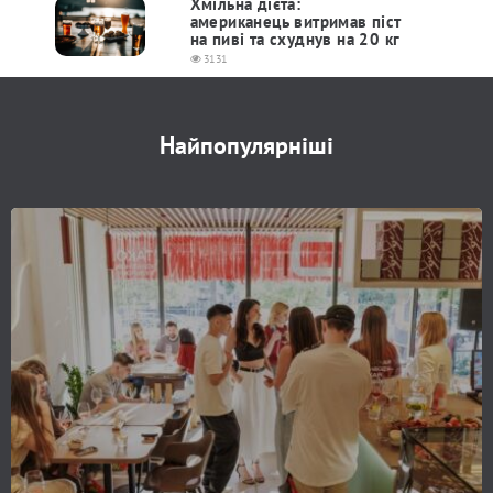
Хмільна дієта:
американець витримав піст
на пиві та схуднув на 20 кг
3131
Найпопулярніші