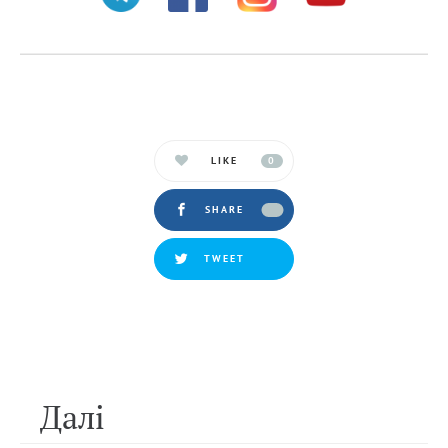
LIKE
0
SHARE
TWEET
Далi