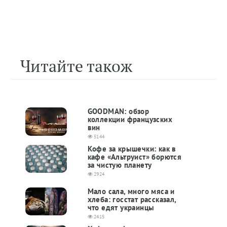
Читайте також
GOODMAN: обзор
коллекции французских
вин
5144
Кофе за крышечки: как в
кафе «Альтруист» борются
за чистую планету
2924
Мало сала, много мяса и
хлеба: госстат рассказал,
что едят украинцы
2415