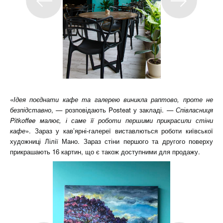
«
Ідея поєднати кафе та галерею виникла раптово, проте не
безпідставно
, — розповідають Posteat у закладі. —
Співласниця
Pitkoffee малює, і саме її роботи першими прикрасили стіни
кафе
». Зараз у кав’ярні-галереї виставлються роботи київської
художниці Лілії Мано. Зараз стіни першого та другого поверху
прикрашають 16 картин, що є також доступними для продажу.