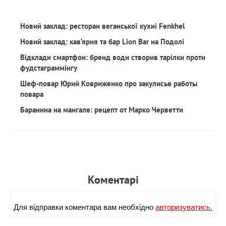
Новий заклад: ресторан веганської кухні Fenkhel
Новий заклад: кав‘ярня та бар Lion Bar на Подолі
Відклади смартфон: бренд води створив тарілки проти
фудстаграммінгу
Шеф-повар Юрий Ковриженко про закулисье работы
повара
Баранина на мангале: рецепт от Марко Черветти
Коментарi
Для вiдправки коментара вам необхiдно
авторизуватись.