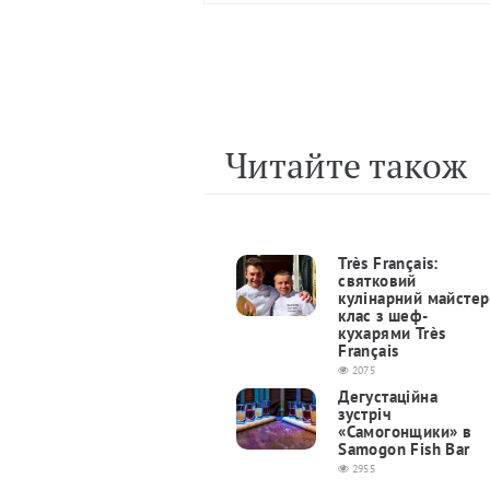
Читайте також
Très Français:
святковий
кулінарний майстер
клас з шеф-
кухарями Très
Français
2075
Дегустаційна
зустріч
«Самогонщики» в
Samogon Fish Bar
2955