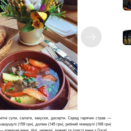
нітні супи, салати, закуски, десерти. Серед гарячих страв —
 чашушулі (159 грн), долма (145 грн), рибний чкмерулі (169 грн)
 домашні вина, білі, червоні, рожеві та ігристі вина з Грузії.