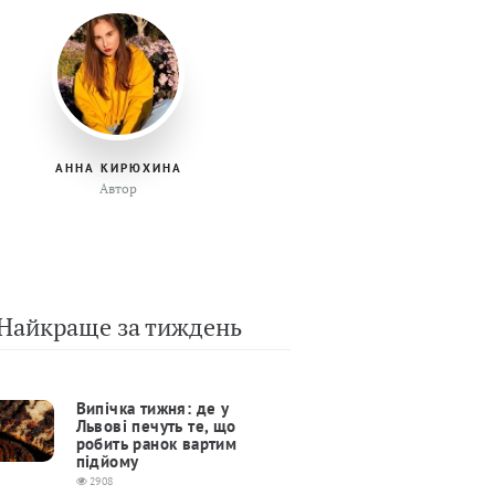
АННА КИРЮХИНА
Автор
Найкраще за тиждень
Випічка тижня: де у
Львові печуть те, що
робить ранок вартим
підйому
2908