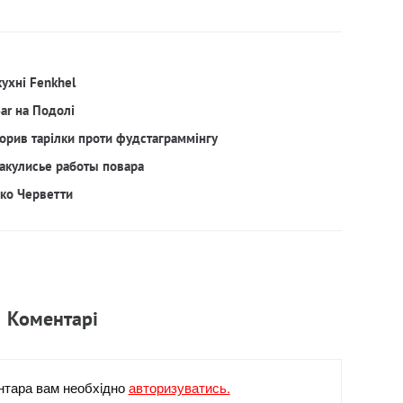
кухні Fenkhel
Bar на Подолі
орив тарілки проти фудстаграммінгу
акулисье работы повара
рко Черветти
Коментарi
нтара вам необхiдно
авторизуватись.