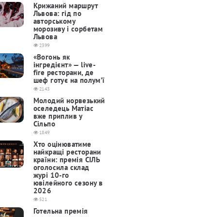
Крижаний маршрут
Львова: гід по
авторському
морозиву і сорбетам
Львова
2399
«Вогонь як
інгредієнт» — live-
fire ресторани, де
шеф готує на полум’ї
2143
Молодий норвезький
оселедець Матіас
вже приплив у
Сільпо
1849
Хто оцінюватиме
найкращі ресторани
країни: премія СІЛЬ
оголосила склад
журі 10-го
ювілейного сезону в
2026
521
Готельна премія