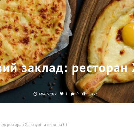
ий заклад: ресторан 
1
0
09-07-2019
3191
ад: ресторан Хачапурі та вино на ЛТ