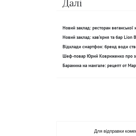
Далi
Новий заклад: ресторан веганської 
Новий заклад: кав‘ярня та бар Lion 
Відклади смартфон: бренд води ств
Шеф-повар Юрий Ковриженко про з
Баранина на мангале: рецепт от Ма
Для вiдправки коме