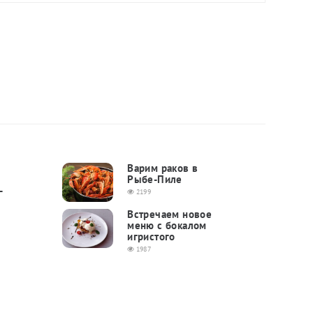
Варим раков в
Рыбе-Пиле
-
2199
Встречаем новое
меню с бокалом
игристого
1987