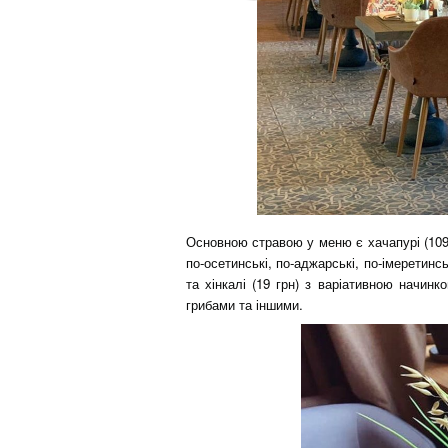
Основною стравою у меню є хачапурі (109 
по-осетинські, по-аджарські, по-імеретин
та хінкалі (19 грн) з варіативною начинк
грибами та іншими.