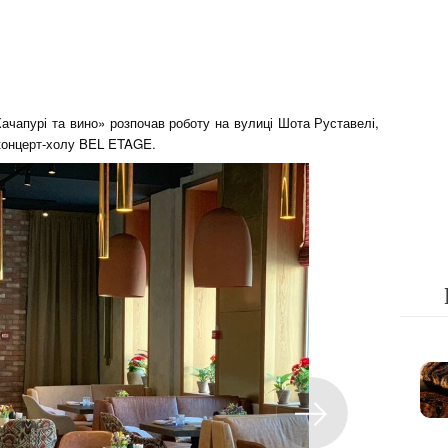
ачапурі та вино» розпочав роботу на вулиці Шота Руставелі,
 концерт-холу BEL ETAGE.