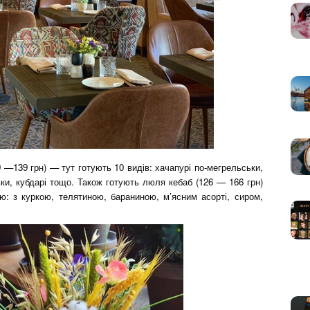
—139 грн) — тут готують 10 видів: хачапурі по-мегрельськи,
ськи, кубдарі тощо. Також готують люля кебаб (126 — 166 грн)
ою: з куркою, телятиною, бараниною, м’ясним асорті, сиром,