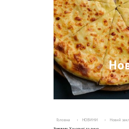
Нов
Головна
›
НОВИНИ
›
Новий закл
Хачапурі та вино
Заклад: