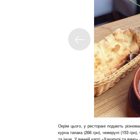
Окрім цього, у ресторані подають різнома
курча тапака (266 грн), чкмерулі (153 грн),
та інше. У винній карті «Хачапурі та вино» —