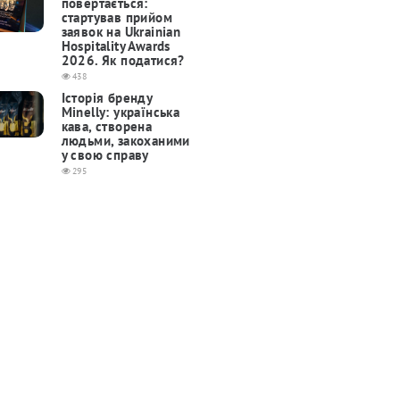
повертається:
cтартував прийом
заявок на Ukrainian
Hospitality Awards
2026. Як податися?
438
Історія бренду
Minelly: українська
кава, створена
людьми, закоханими
у свою справу
295