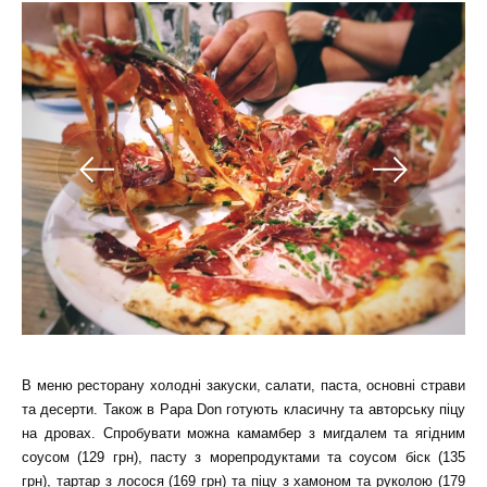
В меню ресторану холодні закуски, салати, паста, основні страви
та десерти. Також в Papa Don готують класичну та авторську піцу
на дровах. Спробувати можна камамбер з мигдалем та ягідним
соусом (129 грн), пасту з морепродуктами та соусом біск (135
грн), тартар з лосося (169 грн) та піцу з хамоном та руколою (179