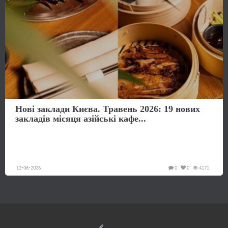
Нові заклади Києва. Травень 2026: 19 нових
закладів місяця азійські кафе...
12-06-2026
0
0
4171