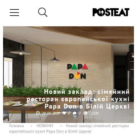
Новий заклад: сімейний
ресторан європейської кухні
Papa Don в Білій Церкві
0
0
29-08-2019
3239
Головна
›
НОВИНИ
›
Новий заклад: сімейний ресторан
європейської кухні Papa Don в Білій Церкві