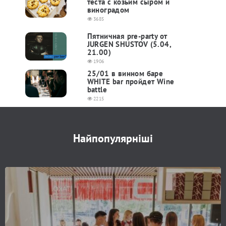
теста с козьим сыром и
виноградом
3685
Пятничная pre-party от
JURGEN SHUSTOV (5.04,
21.00)
1906
25/01 в винном баре
WHITE bar пройдет Wine
battle
2215
Найпопулярніші