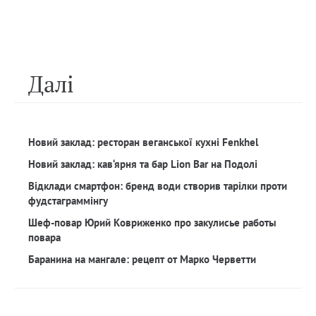
Далi
Новий заклад: ресторан веганської кухні Fenkhel
Новий заклад: кав‘ярня та бар Lion Bar на Подолі
Відклади смартфон: бренд води створив тарілки проти
фудстаграммінгу
Шеф-повар Юрий Ковриженко про закулисье работы
повара
Баранина на мангале: рецепт от Марко Черветти