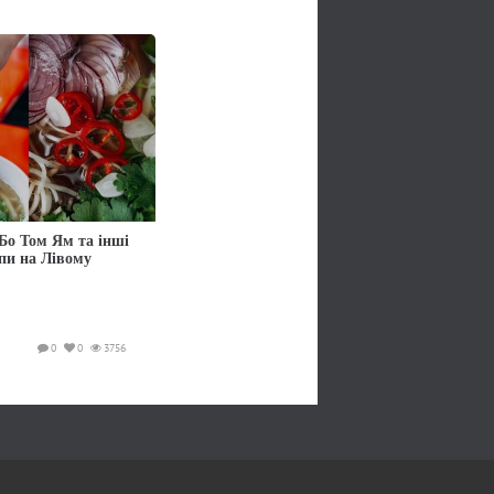
Бо Том Ям та інші
упи на Лівому
0
0
3756