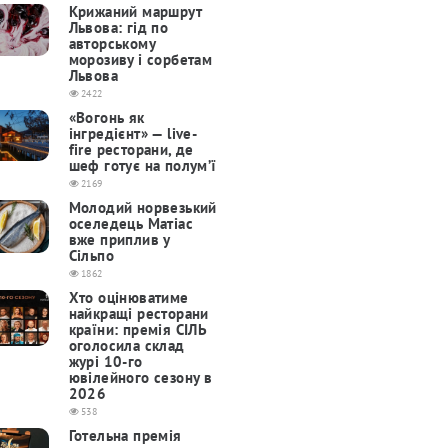
Крижаний маршрут
Львова: гід по
авторському
морозиву і сорбетам
Львова
2422
«Вогонь як
інгредієнт» — live-
fire ресторани, де
шеф готує на полум’ї
2169
Молодий норвезький
оселедець Матіас
вже приплив у
Сільпо
1862
Хто оцінюватиме
найкращі ресторани
країни: премія СІЛЬ
оголосила склад
журі 10-го
ювілейного сезону в
2026
538
Готельна премія