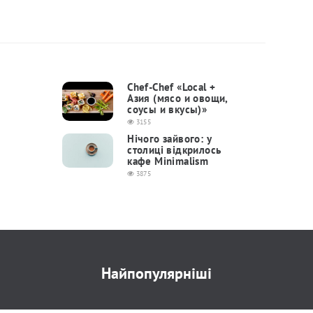
Chef-Chef «Local +
Азия (мясо и овощи,
соусы и вкусы)»
3155
Нічого зайвого: у
столиці відкрилось
кафе Minimalism
3875
Найпопулярніші