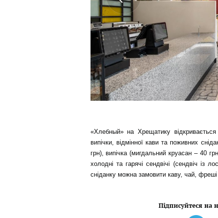
«Хлебный» на Хрещатику відкривається 
випічки, відмінної кави та поживних сніда
грн), випічка (мигдальний круасан – 40 гр
холодні та гарячі сендвічі (сендвіч із л
сніданку можна замовити каву, чай, фреші 
Підписуйтеся на н