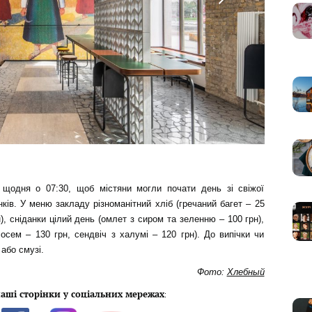
щодня о 07:30, щоб містяни могли почати день зі свіжої
нків. У меню закладу різноманітний хліб (гречаний багет – 25
н), сніданки цілий день (омлет з сиром та зеленню – 100 грн),
ососем – 130 грн, сендвіч з халумі – 120 грн). До випічки чи
або смузі.
Фото:
Хлебный
аші сторінки у соціальних мережах
: