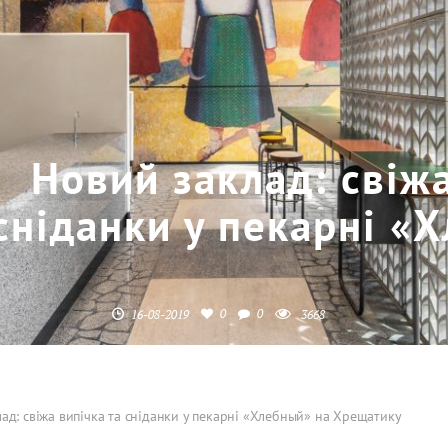
Новий заклад: свіжа
сніданки у пекарні «
0
0
16-08-2019
3668
ад: свіжа випічка та сніданки у пекарні «Хлебный» на Хрещатику