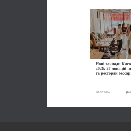
Нові заклади Києв
2026: 27 локацій і
та ресторан бессар
07-07-2026
0