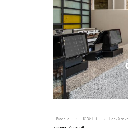
Головна
›
НОВИНИ
›
Новий закл
Заклад:
Хлебный