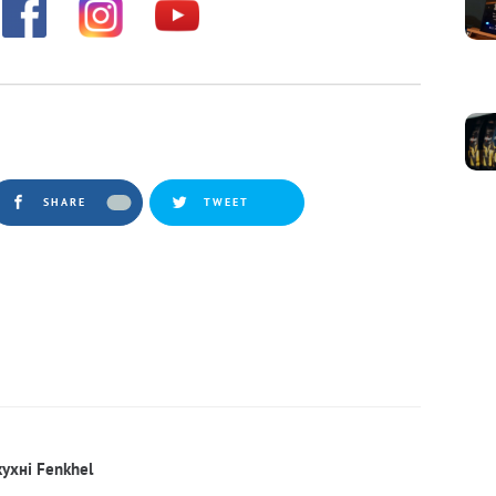
SHARE
TWEET
кухні Fenkhel