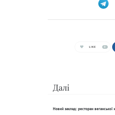
LIKE
0
Далi
Новий заклад: ресторан веганської 