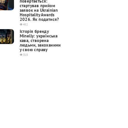
повертається:
cтартував прийом
заявок на Ukrainian
Hospitality Awards
2026. Як податися?
452
Історія бренду
Minelly: українська
кава, створена
людьми, закоханими
у свою справу
318