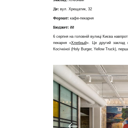
Де:
вул. Хрещатик, 32
Формат:
кафе-пекарня
Бюджет: ₴₴
6 серпня на головній вулиці Києва навпро
пекарня «
Хлебный
». Це другий заклад 
Косічкіної (Holy Burger, Yellow Truck), пе