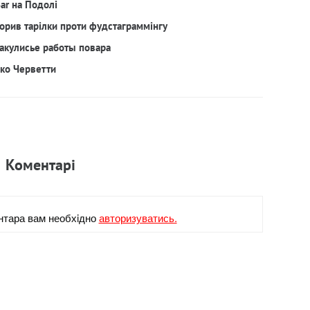
Bar на Подолі
орив тарілки проти фудстаграммінгу
акулисье работы повара
рко Черветти
Коментарi
нтара вам необхiдно
авторизуватись.