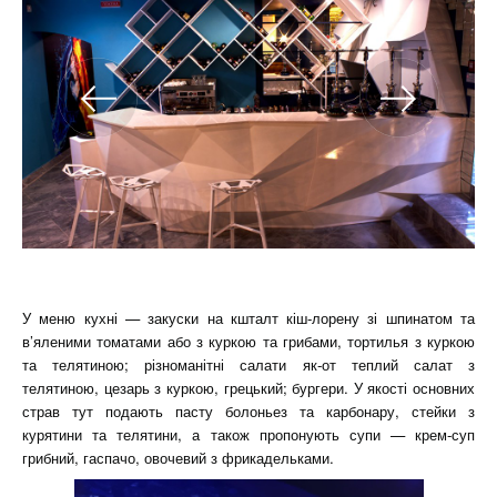
У меню кухні — закуски на кшталт кіш-лорену зі шпинатом та
в’яленими томатами або з куркою та грибами, тортилья з куркою
та телятиною; різноманітні салати як-от теплий салат з
телятиною, цезарь з куркою, грецький; бургери. У якості основних
страв тут подають пасту болоньез та карбонару, стейки з
курятини та телятини, а також пропонують супи — крем-суп
грибний, гаспачо, овочевий з фрикадельками.