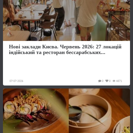
Нові заклади Києва. Червень 2026: 27 локацій
індійський та ресторан бессарабських...
07-07-2026
0
0
4871