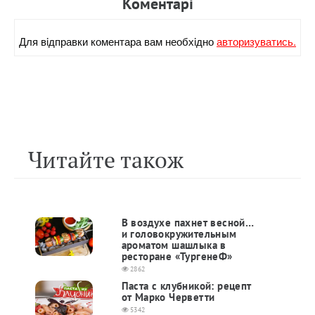
Коментарi
Для вiдправки коментара вам необхiдно
авторизуватись.
Читайте також
В воздухе пахнет весной…
и головокружительным
ароматом шашлыка в
ресторане «ТургенеФ»
2862
Паста с клубникой: рецепт
от Марко Черветти
5342