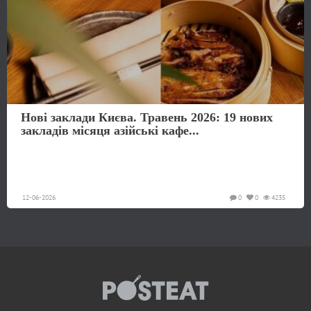
Нові заклади Києва. Травень 2026: 19 нових
закладів місяця азійські кафе...
12-06-2026
0
0
4235