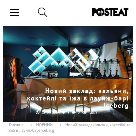
Новий заклад: кальяни,
коктейлі та їжа в лаунж-барі
Iceberg
1
0
23-07-2019
2073
Головна
›
НОВИНИ
›
Новий заклад: кальяни, коктейлі та
їжа в лаунж-барі Iceberg