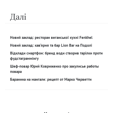
Далi
Новий заклад: ресторан веганської кухні Fenkhel
Новий заклад: кав‘ярня та бар Lion Bar на Подолі
Відклади смартфон: бренд води створив тарілки проти
фудстаграммінгу
Шеф-повар Юрий Ковриженко про закулисье работы
повара
Баранина на мангале: рецепт от Марко Черветти