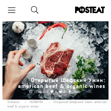
Открытый Шефский Ужин:
american beef & organic wines
0
0
15-08-2019
1005
Головна
›
НОВИНИ
›
Открытый Шефский Ужин: american
beef & organic wines