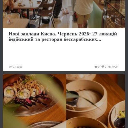
Нові заклади Києва. Червень 2026: 27 локацій
індійський та ресторан бессарабських...
07-07-2026
0
0
4909