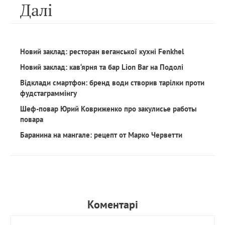
Далi
Новий заклад: ресторан веганської кухні Fenkhel
Новий заклад: кав‘ярня та бар Lion Bar на Подолі
Відклади смартфон: бренд води створив тарілки проти
фудстаграммінгу
Шеф-повар Юрий Ковриженко про закулисье работы
повара
Баранина на мангале: рецепт от Марко Черветти
Коментарi