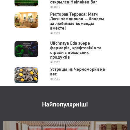
открылся Heineken Bar
4825
Ресторан Терраса: Матч
Лиги чемпионов — болеем
за любимые команды
вместе!
2309
Ulichnaya Eda збере
фермерів, крафтовіків та
страви з локальних
продуктів
2572
Устрицы из Черноморки на
вес
5545
Найпопулярніші