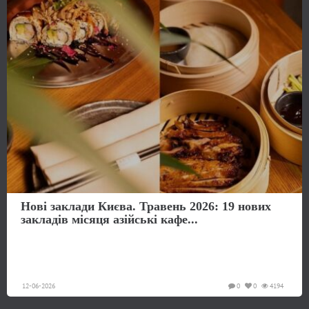
Нові заклади Києва. Травень 2026: 19 нових
закладів місяця азійські кафе...
12-06-2026
0
0
4194