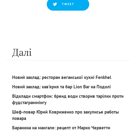
TWEET
Далi
Новий заклад: ресторан веганської кухні Fenkhel
Новий заклад: кав‘ярня та бар Lion Bar на Подолі
Відклади смартфон: бренд води створив тарілки проти
фудстаграммінгу
Шеф-повар Юрий Ковриженко про закулисье работы
повара
Баранина на мангале: рецепт от Марко Черветти