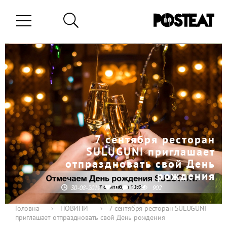
7 сентября ресторан
SULUGUNI приглашает
отпраздновать свой День
рождения
0
0
30-08-2019
902
Головна
›
НОВИНИ
›
7 сентября ресторан SULUGUNI
приглашает отпраздновать свой День рождения