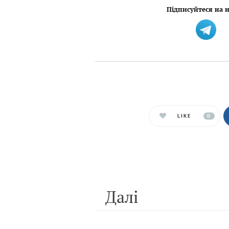
Підписуйтеся на н
LIKE
0
Далi