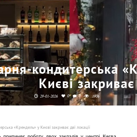
арня-кондитерська «
Києві закриває 
0
0
29-01-2026
1906
рська «Крендель» у Києві закриває дві локації
 припиняє роботу двох закладів у центрі Києва