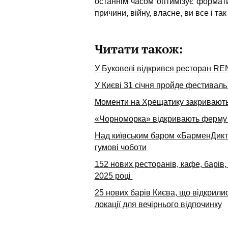
останнім часом оптимізує формати
причини, війну, власне, ви все і та
Читати також:
У Буковелі відкрився ресторан REN
У Києві 31 січня пройде фестиваль
Моменти на Хрещатику закривають 
«Чорноморка» відкривають ферму з
Над київським баром «БарменДикта
гумові чоботи
152 нових ресторанів, кафе, барів, 
2025 році
25 нових барів Києва, що відкрилися
локації для вечірнього відпочинку