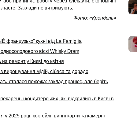
 або припиняє роботу через блекаути, економічні
к знаєте. Заклади не витримують.
Фото: «Крендель»
É французької кухні від La Famiglia
 односолодового віскі Whisky Dram
на ремонт у Києві до квітня
 вирощування мідій, сібаса та дорадо
т» сталася пожежа: заклад працює, але беріть
пекарень і кондитерських, які відкрились в Києві в
 у 2025 році: коктейлі, винні карти та камерні