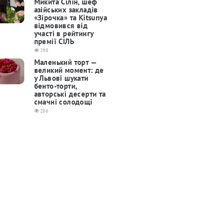
Микита Сілін, шеф
азійських закладів
«Зірочка» та Kitsunya
відмовився від
участі в рейтингу
премії СІЛЬ
298
Маленький торт —
великий момент: де
у Львові шукати
бенто-торти,
авторські десерти та
смачні солодощі
286