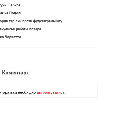
кухні Fenkhel
Bar на Подолі
орив тарілки проти фудстаграммінгу
акулисье работы повара
рко Черветти
Коментарi
нтара вам необхiдно
авторизуватись.