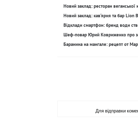
Новий заклад: ресторан веганської 
Новий заклад: кав‘ярня та бар Lion 
Відклади смартфон: бренд води ств
Шеф-повар Юрий Ковриженко про з
Баранина на мангале: рецепт от Ма
Для вiдправки коме