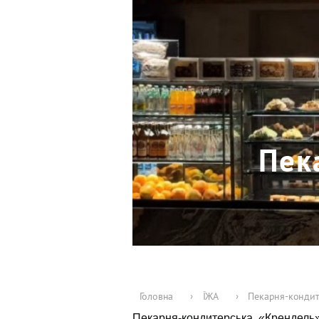
Пек
Головна
›
ЇЖА
›
Пекарня-кондите
Пекарня-кондитерська «Крендель»