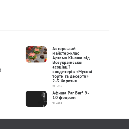
Авторський
майстер-клас
Артема Кінаша від
Всеукраїнської
асоціації
!
кондитерів «Мусові
торти та десерти»
2-3 березня
3749
Афиша Par Bar² 9-
10 февраля
2863