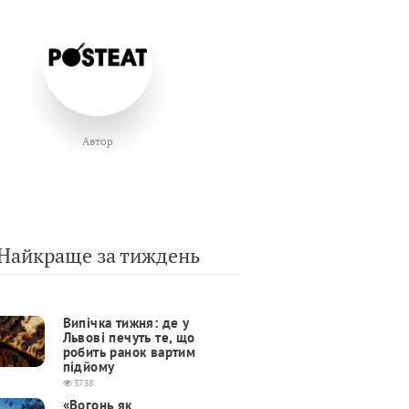
Автор
Найкраще за тиждень
Випічка тижня: де у
Львові печуть те, що
робить ранок вартим
підйому
3738
«Вогонь як