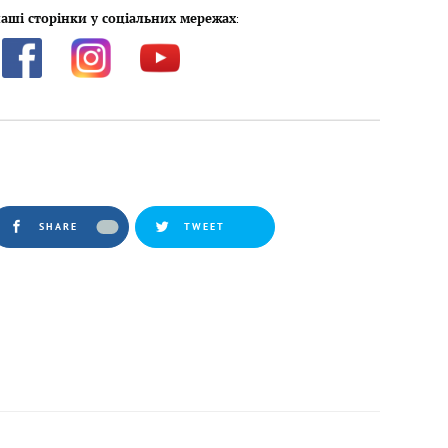
аші сторінки у соціальних мережах
:
SHARE
TWEET