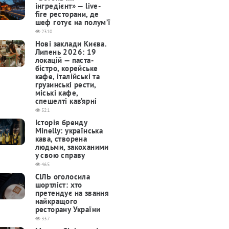
інгредієнт» — live-
fire ресторани, де
шеф готує на полум’ї
2310
Нові заклади Києва.
Липень 2026: 19
локацій — паста-
бістро, корейське
кафе, італійські та
грузинські рести,
міські кафе,
спешелті кав’ярні
521
Історія бренду
Minelly: українська
кава, створена
людьми, закоханими
у свою справу
465
СІЛЬ оголосила
шортліст: хто
претендує на звання
найкращого
ресторану України
337