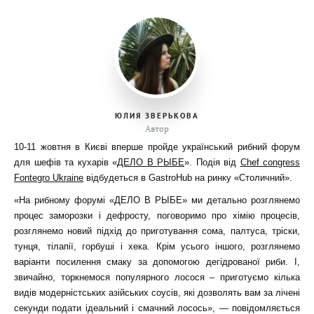
ЮЛИЯ ЗВЕРЬКОВА
Автор
10-11 жовтня в Києві вперше пройде український рибний форум
для шефів та кухарів «
ДЕЛО В РЫБЕ
». Подія від
Chef congress
Fontegro Ukraine
відбудеться в GastroHub на ринку «Столичний».
«На рибному форумі «ДЕЛО В РЫБЕ» ми детально розглянемо
процес заморозки і дефросту, поговоримо про хімію процесів,
розглянемо новий підхід до приготування сома, палтуса, тріски,
тунця, тілапії, горбуші і хека. Крім усього іншого, розглянемо
варіанти посилення смаку за допомогою дегідрованої риби. І,
звичайно, торкнемося популярного лосося – приготуємо кілька
видів модерністських азійських соусів, які дозволять вам за лічені
секунди подати ідеальний і смачний лосось», — повідомляється