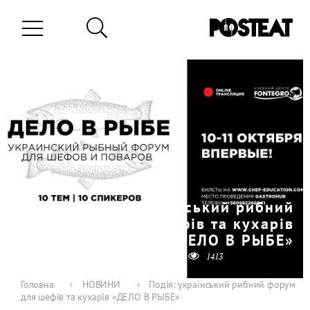
Подія: український рибний
форум для шефів та кухарів
«ДЕЛО В РЫБЕ»
0
0
03-09-2019
1413
Головна
›
НОВИНИ
›
Подія: український рибний форум
для шефів та кухарів «ДЕЛО В РЫБЕ»