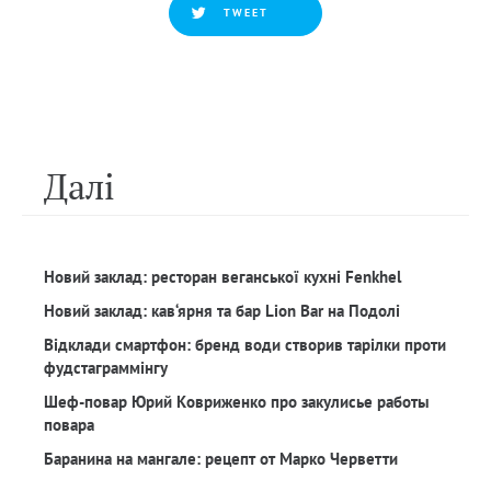
TWEET
Далi
Новий заклад: ресторан веганської кухні Fenkhel
Новий заклад: кав‘ярня та бар Lion Bar на Подолі
Відклади смартфон: бренд води створив тарілки проти
фудстаграммінгу
Шеф-повар Юрий Ковриженко про закулисье работы
повара
Баранина на мангале: рецепт от Марко Черветти