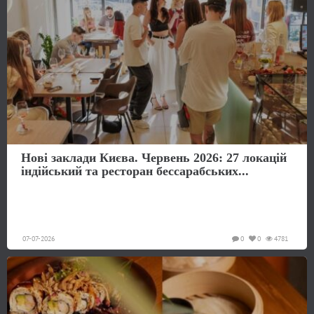
Нові заклади Києва. Червень 2026: 27 локацій
індійський та ресторан бессарабських...
07-07-2026
0
0
4781