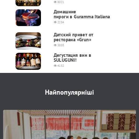
8021
Домашние
пироги в Guramma Italiana
2284
Датский привет от
ресторана «Grun»
3803
Дегустация вин в
SULUGUNI!
4152
Найпопулярніші