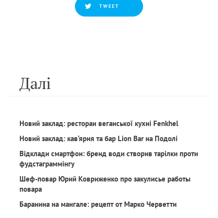
TWEET
Далi
Новий заклад: ресторан веганської кухні Fenkhel
Новий заклад: кав‘ярня та бар Lion Bar на Подолі
Відклади смартфон: бренд води створив тарілки проти
фудстаграммінгу
Шеф-повар Юрий Ковриженко про закулисье работы
повара
Баранина на мангале: рецепт от Марко Черветти