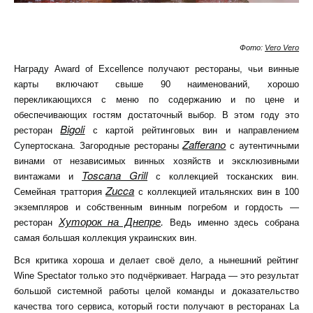
Фото:
Vero Vero
Награду Award of Excellence получают рестораны, чьи винные
карты включают свыше 90 наименований, хорошо
перекликающихся с меню по содержанию и по цене и
обеспечивающих гостям достаточный выбор. В этом году это
Bigoli
ресторан
с картой рейтинговых вин и направлением
Zafferano
Супертоскана
. Загородные рестораны
с аутентичными
винами от независимых винных хозяйств и эксклюзивными
Toscana Grill
винтажами
и
с коллекцией тосканских вин.
Zucca
Семейная траттория
с коллекцией итальянских вин в 100
экземпляров и собственным винным погребом и гордость —
Хуторок на Днепре
.
ресторан
Ведь именно здесь собрана
самая большая коллекция украинских вин.
Вся критика хороша и делает своё дело, а нынешний рейтинг
Wine Spectator только это подчёркивает. Награда — это результат
большой системной работы целой команды и доказательство
качества того сервиса, который
гости получают в ресторанах La