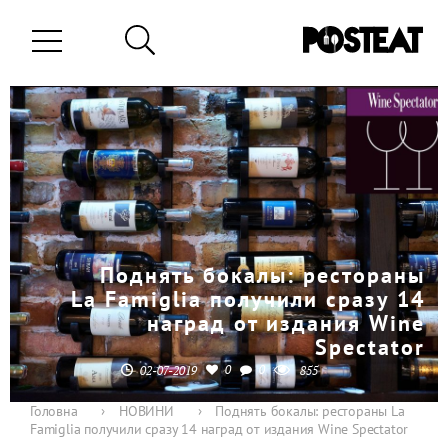
Поднять бокалы: рестораны
La Famiglia получили сразу 14
наград от издания Wine
Spectator
0
0
02-07-2019
855
Головна
›
НОВИНИ
›
Поднять бокалы: рестораны La
Famiglia получили сразу 14 наград от издания Wine Spectator