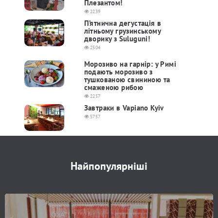
Плезантом!
2239
П’ятнична дегустація в
літньому грузинському
дворику з Suluguni!
2504
Морозиво на гарнір: у Римі
подають морозиво з
тушкованою свининою та
смаженою рибою
2257
Завтраки в Vapiano Kyiv
5757
Найпопулярніші