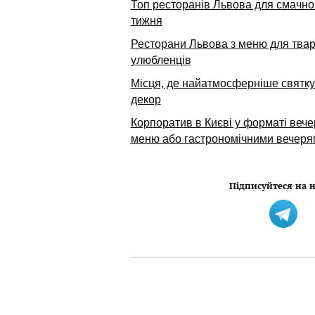
Топ ресторанів Львова для смачног
тижня
Ресторани Львова з меню для твар
улюбленців
Місця, де найатмосферніше святкув
декор
Корпоратив в Києві у форматі вечер
меню або гастрономічними вечеря
Підписуйтеся на н