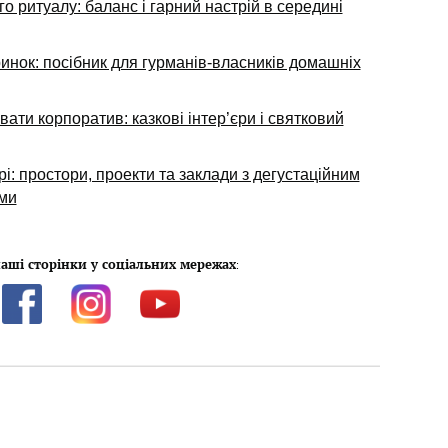
о ритуалу: баланс і гарний настрій в середині
инок: посібник для гурманів-власників домашніх
ати корпоратив: казкові інтер’єри і святковий
і: простори, проекти та заклади з дегустаційним
ми
аші сторінки у соціальних мережах
: