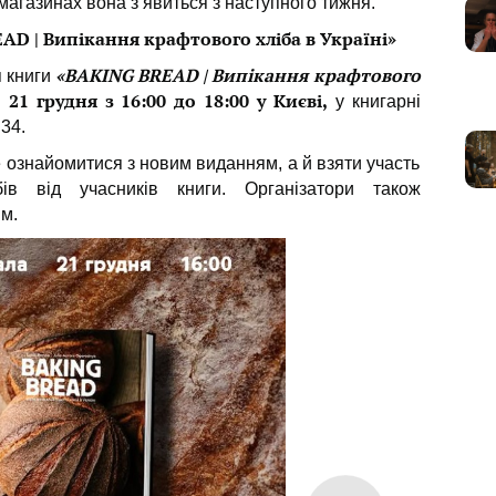
 магазинах вона з’явиться з наступного тижня.
D | Випікання крафтового хліба в Україні»
«BAKING BREAD | Випікання крафтового
я книги
21 грудня з 16:00 до 18:00 у Києві,
я
у книгарні
34.
ше ознайомитися з новим виданням, а й взяти участь
ібів від учасників книги. Організатори також
м.