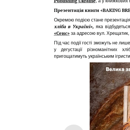
Publishing Ukraine
, а у книжкових
Презентація книги «BAKING BREA
Окремою подією стане презентаці
хліба в Україні»,
яка відбудетьс
«Сенс»
за адресою вул. Хрещатик, 
Під час події гості зможуть не ли
у дегустації різноманітних хл
пригощатимуть українським ігристи