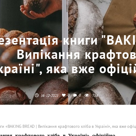
езентація книги "BAK
Випікання крафтов
країні", яка вже офіц
0
0
16-12-2025
754
ги «BAKING BREAD | Випікання крафтового хліба в Україні», яка вже оф
ання крафтового хліба в Україні» офіційно