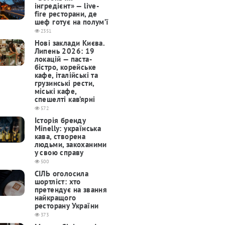
інгредієнт» — live-
fire ресторани, де
шеф готує на полум’ї
2351
Нові заклади Києва.
Липень 2026: 19
локацій — паста-
бістро, корейське
кафе, італійські та
грузинські рести,
міські кафе,
спешелті кав’ярні
572
Історія бренду
Minelly: українська
кава, створена
людьми, закоханими
у свою справу
500
СІЛЬ оголосила
шортліст: хто
претендує на звання
найкращого
ресторану України
373