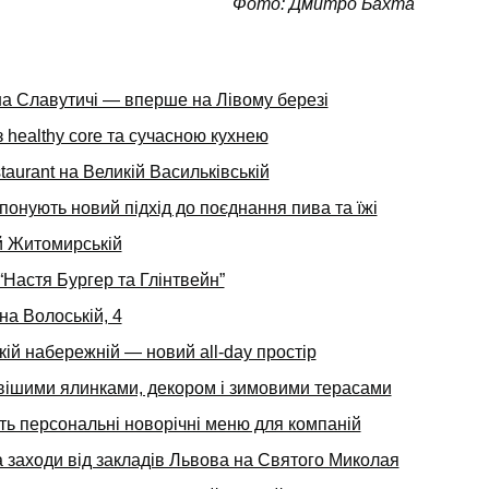
Фото: Дмитро Бахта
на Славутичі — вперше на Лівому березі
 healthy core та сучасною кухнею
aurant на Великій Васильківській
ропонують новий підхід до поєднання пива та їжі
й Житомирській
Настя Бургер та Глінтвейн”
а Волоській, 4
ій набережній — новий all-day простір
вішими ялинками, декором і зимовими терасами
ють персональні новорічні меню для компаній
 заходи від закладів Львова на Святого Миколая