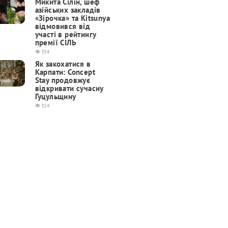
Микита Сілін, шеф
азійських закладів
«Зірочка» та Kitsunya
відмовився від
участі в рейтингу
премії СІЛЬ
334
Як закохатися в
Карпати: Concept
Stay продовжує
відкривати сучасну
Гуцульщину
324