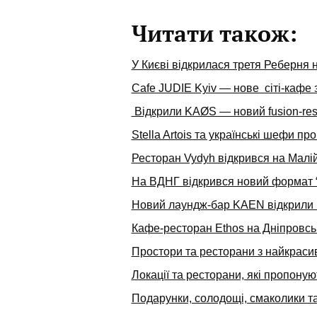
Читати також:
У Києві відкрилася третя Реберня 
Cafe JUDIE Kyiv — нове сіті-кафе з
Відкрили KAØS — новий fusion-rest
Stella Artois та українські шефи п
Ресторан Vydyh відкрився на Малі
На ВДНГ відкрився новий формат “
Новий лаундж-бар KAEN відкрили н
Кафе-ресторан Ethos на Дніпровськ
Простори та ресторани з найкраси
Локації та ресторани, які пропону
Подарунки, солодощі, смаколики та