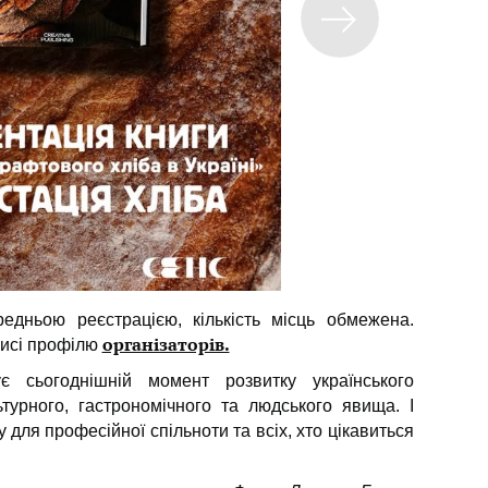
едньою реєстрацією, кількість місць обмежена.
організаторів.
писі профілю
сьогоднішній момент розвитку українського
ьтурного, гастрономічного та людського явища. І
 для професійної спільноти та всіх, хто цікавиться