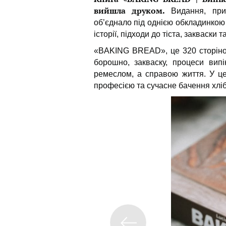
вийшла друком.
Видання, прис
об’єднало під однією обкладинкою 
історії, підходи до тіста, закваски 
«BAKING BREAD», це 320 сторінок 
борошно, закваску, процеси вип
ремеслом, а справою життя. У це
професією та сучасне бачення хлі