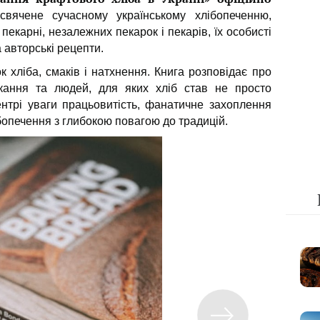
вячене сучасному українському хлібопеченню,
пекарні, незалежних пекарок і пекарів, їх особисті
та авторські рецепти.
хліба, смаків і натхнення. Книга розповідає про
ікання та людей, для яких хліб став не просто
нтрі уваги працьовитість, фанатичне захоплення
бопечення з глибокою повагою до традицій.