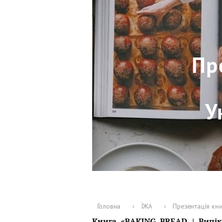
Пр
У
Головна
›
ЇЖА
›
Презентація кни
Книга «BAKING BREAD | Випік