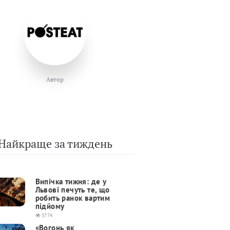
Автор
Найкраще за тиждень
Випічка тижня: де у
Львові печуть те, що
робить ранок вартим
підйому
3774
«Вогонь як