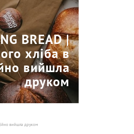
ING BREAD |
ого хліба в
ійно вийшла
друком
іційно вийшла друком