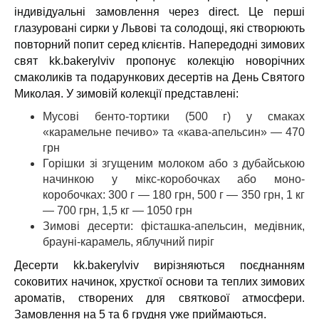
індивідуальні замовлення через direct. Це перші
глазуровані сирки у Львові та солодощі, які створюють
повторний попит серед клієнтів. Напередодні зимових
свят kk.bakerylviv пропонує колекцію новорічних
смаколиків та подарункових десертів на День Святого
Миколая. У зимовій колекції представлені:
Мусові бенто-тортики (500 г) у смаках
«карамельне печиво» та «кава-апельсин» — 470
грн
Горішки зі згущеним молоком або з дубайською
начинкою у мікс-коробочках або моно-
коробочках: 300 г — 180 грн, 500 г — 350 грн, 1 кг
— 700 грн, 1,5 кг — 1050 грн
Зимові десерти: фісташка-апельсин, медівник,
брауні-карамель, яблучний пиріг
Десерти kk.bakerylviv вирізняються поєднанням
соковитих начинок, хрусткої основи та теплих зимових
ароматів, створених для святкової атмосфери.
Замовлення на 5 та 6 грудня уже приймаються.