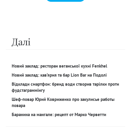
Далi
Новий заклад: ресторан веганської кухні Fenkhel
Новий заклад: кав‘ярня та бар Lion Bar на Подолі
Відклади смартфон: бренд води створив тарілки проти
фудстаграммінгу
Шеф-повар Юрий Ковриженко про закулисье работы
повара
Баранина на мангале: рецепт от Марко Черветти