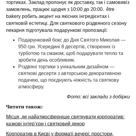
тортиках. Заклад пропонує як доставку, так і самовивіз
замовлень, працює щодня з 10:00 до 20:00. être
bakery робить акцент на якісних інгредієнтах і
святковій естетиці. Для святкового різдвяного сезону
пекарня підготувала подарункові пропозиції:
Подарунковий бокс до Дня Святого Миколая —
950 грн. Усередині 8 десертів, створених із
турботою та смаком, щоб подарувати тепло та
зробити день особливим.
Різдвяні тортики з унікальним дизайном —
святкові десерти з авторською декоративною
подачею, що поєднують ніжність та святкову
атмосферу.
Фото: всі заклади з добірки
Читати також:
Місця, де найатмосферніше святкувати корпоратив:
казкові інтер’єри і святковий декор
Корпоратив в Києві у форматі вечері: простори,