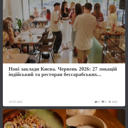
Нові заклади Києва. Червень 2026: 27 локацій
індійський та ресторан бессарабських...
07-07-2026
0
0
4830