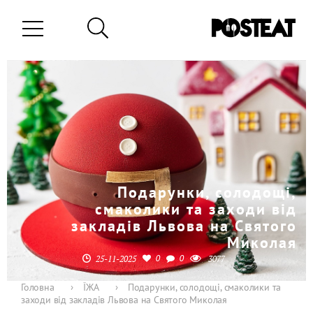
Подарунки, солодощі,
смаколики та заходи від
закладів Львова на Святого
Миколая
0
0
25-11-2025
3077
Головна
›
ЇЖА
›
Подарунки, солодощі, смаколики та
заходи від закладів Львова на Святого Миколая