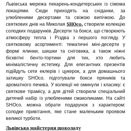
Львівська мережа пекарень-кондитерських із сімома
локаціями. Сюди приходять на сніданки, за
улюбленими десертами та свіжою випічкою. До
SHOco.
святкових днів на Миколая
створили колекцію
солодких подарунків. Десерти та бокси, що створюють
атмосферу тепла і Різдва з першого погляду. У
святковому асортименті: тематичні міні-десерти у
формі ялинки, шишки та сніговика, а також ніжні
бісквітні бенто-тортики для тих, хто любить
мінімалістичну естетику. Для елегантних презентів
підійдуть сети еклерів і цукерок, а для домашнього
затишку SHOco. підготували бокси пряників та
ароматного печива. У колекції не оминули і класику: є
святкове тірамісу, а для дітей створили спеціальний
дитячий набір із улюбленими смаколиками. На сайті
SHOco. можна обрати подарунок з характером:
солодке привітання, яке стане маленьким проявом
великої турботи.
Львівська майстерня шоколаду