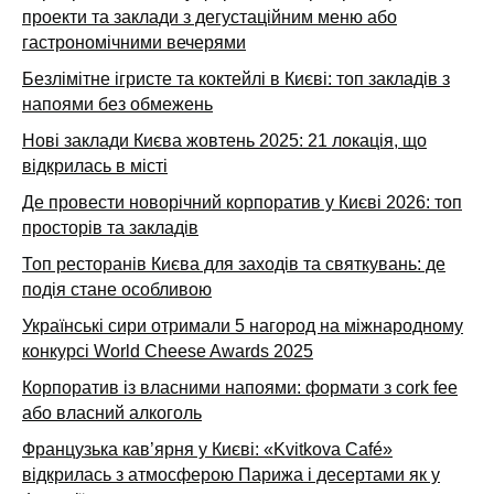
проекти та заклади з дегустаційним меню або
гастрономічними вечерями
Безлімітне ігристе та коктейлі в Києві: топ закладів з
напоями без обмежень
Нові заклади Києва жовтень 2025: 21 локація, що
відкрилась в місті
Де провести новорічний корпоратив у Києві 2026: топ
просторів та закладів
Топ ресторанів Києва для заходів та святкувань: де
подія стане особливою
Українські сири отримали 5 нагород на міжнародному
конкурсі World Cheese Awards 2025
Корпоратив із власними напоями: формати з cork fee
або власний алкоголь
Французька кав’ярня у Києві: «Kvitkova Café»
відкрилась з атмосферою Парижа і десертами як у