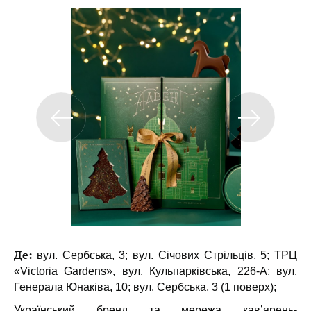
Де:
вул. Сербська, 3; вул. Січових Стрільців, 5; ТРЦ
«Victoria Gardens», вул. Кульпарківська, 226-А; вул.
Генерала Юнаківа, 10; вул. Сербська, 3 (1 поверх);
Український бренд та мережа кав’ярень-