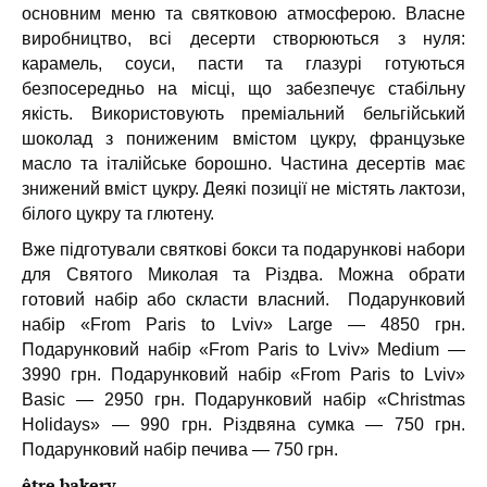
основним меню та святковою атмосферою. Власне
виробництво, всі десерти створюються з нуля:
карамель, соуси, пасти та глазурі готуються
безпосередньо на місці, що забезпечує стабільну
якість. Використовують преміальний бельгійський
шоколад з пониженим вмістом цукру, французьке
масло та італійське борошно. Частина десертів має
знижений вміст цукру. Деякі позиції не містять лактози,
білого цукру та глютену.
Вже підготували святкові бокси та подарункові набори
для Святого Миколая та Різдва. Можна обрати
готовий набір або скласти власний. Подарунковий
набір «From Paris to Lviv» Large — 4850 грн.
Подарунковий набір «From Paris to Lviv» Medium —
3990 грн. Подарунковий набір «From Paris to Lviv»
Basic — 2950 грн. Подарунковий набір «Christmas
Holidays» — 990 грн. Різдвяна сумка — 750 грн.
Подарунковий набір печива — 750 грн.
être bakery