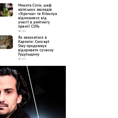
Микита Сілін, шеф
азійських закладів
«Зірочка» та Kitsunya
відмовився від
участі в рейтингу
премії СІЛЬ
180
Як закохатися в
Карпати: Concept
Stay продовжує
відкривати сучасну
Гуцульщину
154