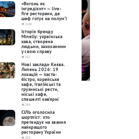
«Вогонь як
інгредієнт» — live-
fire ресторани, де
шеф готує на полум’ї
2188
Історія бренду
Minelly: українська
кава, створена
людьми, закоханими
у свою справу
332
Нові заклади Києва.
Липень 2026: 19
локацій — паста-
бістро, корейське
кафе, італійські та
грузинські рести,
міські кафе,
спешелті кав’ярні
284
СІЛЬ оголосила
шортліст: хто
претендує на звання
найкращого
ресторану України
209