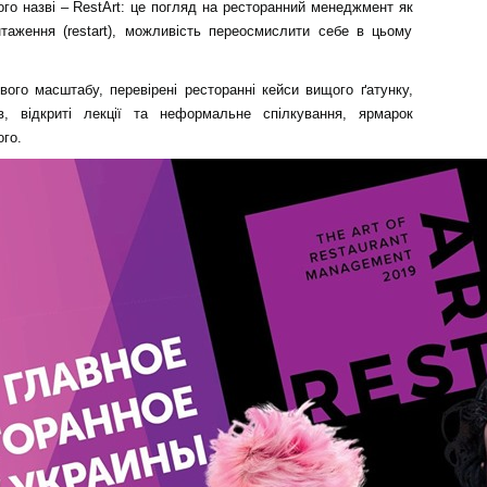
го назві – RestArt: це погляд на ресторанний менеджмент як
нтаження (restart), можливість переосмислити себе в цьому
вого масштабу, перевірені ресторанні кейси вищого ґатунку,
в, відкриті лекції та неформальне спілкування, ярмарок
ого.