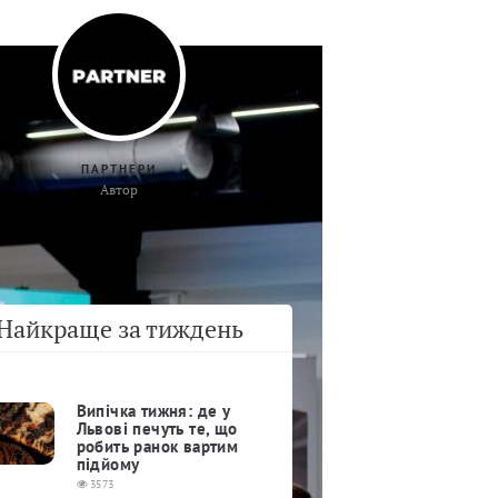
ПАРТНЕРИ
Автор
Найкраще за тиждень
Випічка тижня: де у
Львові печуть те, що
робить ранок вартим
підйому
3573