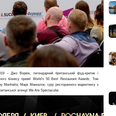
019 – Джо Ворвік, легендарний британський фуд-критик і
ого бізнесу премії World’s 50 Best Restaurant Awards; Том
у Manhatta; Марк Маккалок, гуру ресторанного маркетингу з
итанської агенції We Are Spectacular.