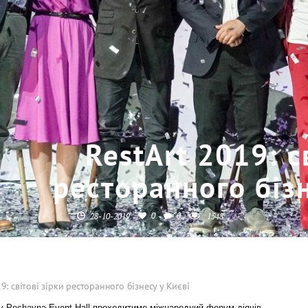
RestArt 2019: с
ресторанного бізн
0
0
28-10-2019
1548
19: світові зірки ресторанного бізнесу у Києві
у Pochayna Event Hall проходитиме міжнародний форум діячів