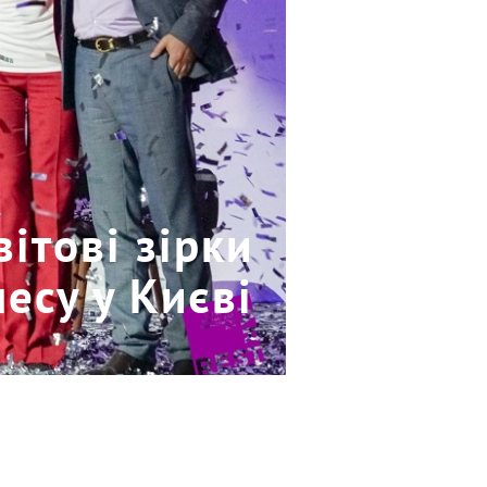
вітові зірки
есу у Києві