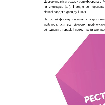
Цьогорічна місія заходу зашифрована в йо
на мистецтво (art), і водночас перезава
бізнесі завдяки досвіду інших.
На гостей форуму чекають: спікери світо
майстер-класи від зіркових шеф-кухарі
обладнання, товарів і послуг та багато інш