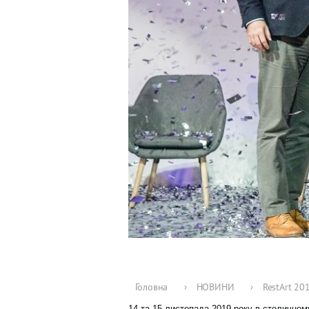
Головна
›
НОВИНИ
›
RestArt 20
14 та 15 листопада 2019 року в столичном