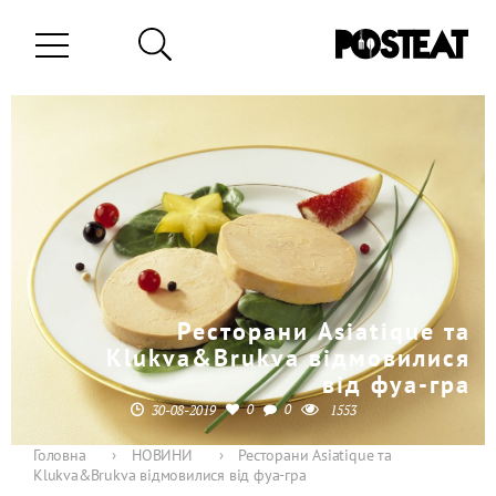
Ресторани Asiatique та
Klukva&Brukva відмовилися
від фуа-гра
0
0
30-08-2019
1553
Головна
›
НОВИНИ
›
Ресторани Asiatique та
Klukva&Brukva відмовилися від фуа-гра