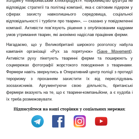
холдингу «Миронівський хлібопродукт». «Виробництво фуа-гра не
відповідає стратегії та політиці компанії, яка є світовим лідером у
сферах захисту навколишнього середовища, соціальної
відповідальності і турботи про тварин», — сказано у повідомленні
компанії. Активісти пов’язують рішення з опублікованим кадрами
умов утримання тварин, які анонімно надіслав працівник ферми.
Нагадаємо, що у Великобританії широкого розголосу набула
кампанія організації «Рух за порятунок» (
Save Movement
).
Активісти руху пікетують тваринні ферми та поширюють у
соцмережах фотографії жорстокого поводження з тваринами.
Фермери навіть звернулись в Оперативний центр поліції з протидії
тероризму з проханням захистити їх від переслідувань
зоозахисників. Аргументуючи свою діяльність, британські
фермери вказують на те, що є тварини-компаньйони, а є худоба і
їх треба розмежовувати.
Підписуйтеся на наші сторінки у соціальних мережах
: