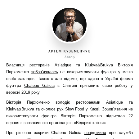
АРТЕМ КУЗЬМЕНЧУК
Автор
Власниця ресторанів Asiatique та Klukva&Brukva Вікторія
Пархоменко
зобов’язалась
не використовувати фуа-гра у меню
своїх закладів. Також стало відомо, що єдина в Україні ферма
фуа-гра
Chateau Galicia
в Снятині припинить свою роботу у
вересні 2019 року.
Вікторія Пархоменко
володіє ресторанами Asiatique та
Klukva&Brukva та очолює рух Slow Food у Києві. Зобов’язання не
використовувати фуа-гра Вікторія Пархоменко підписала 22
серпня з зоозахисною організацією «Відкриті клітки».
Про рішення закрити Chateau Galicia
повідомила
прес-служба