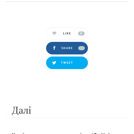
LIKE
0
SHARE
TWEET
Далi