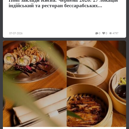
Нові заклади Києва. Червень 2026: 27 локацій
індійський та ресторан бессарабських...
07-07-2026
0
0
4797