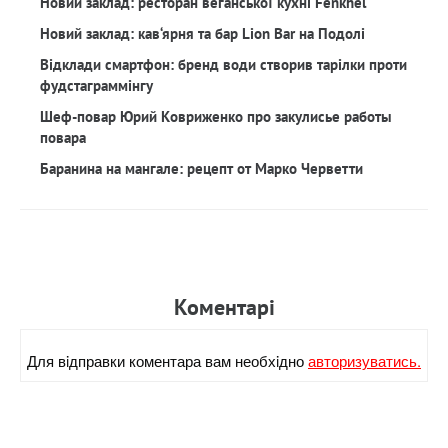
Новий заклад: ресторан веганської кухні Fenkhel
Новий заклад: кав‘ярня та бар Lion Bar на Подолі
Відклади смартфон: бренд води створив тарілки проти
фудстаграммінгу
Шеф-повар Юрий Ковриженко про закулисье работы
повара
Баранина на мангале: рецепт от Марко Черветти
Коментарi
Для вiдправки коментара вам необхiдно
авторизуватись.