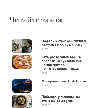
Читайте також
Недели китайской кухни у
сестричек Spicy NoSpicy!
2051
Сеть ресторанов MAFIA
провела Всеукраинский
чемпионат по
приготовлению пиццы
3135
Фоторепортаж: Fish House
3298
Побывав у Мананы, ты
станешь её другом.
3649