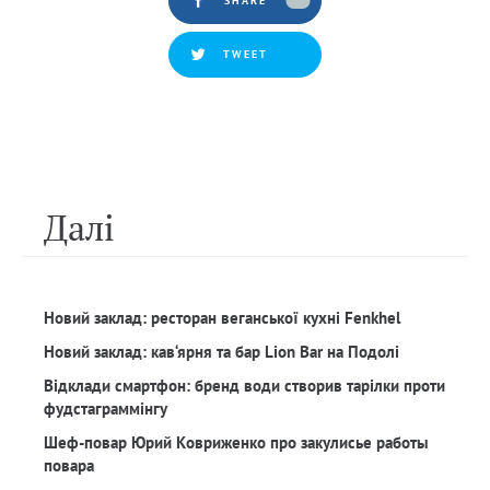
SHARE
TWEET
Далi
Новий заклад: ресторан веганської кухні Fenkhel
Новий заклад: кав‘ярня та бар Lion Bar на Подолі
Відклади смартфон: бренд води створив тарілки проти
фудстаграммінгу
Шеф-повар Юрий Ковриженко про закулисье работы
повара