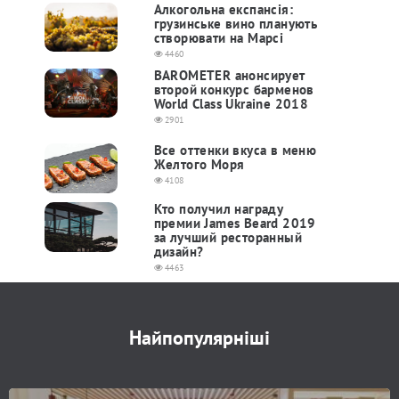
Алкогольна експансія:
грузинське вино планують
створювати на Марсі
4460
BAROMETER анонсирует
второй конкурс барменов
World Class Ukraine 2018
2901
Все оттенки вкуса в меню
Желтого Моря
4108
Кто получил награду
премии James Beard 2019
за лучший ресторанный
дизайн?
4463
Найпопулярніші