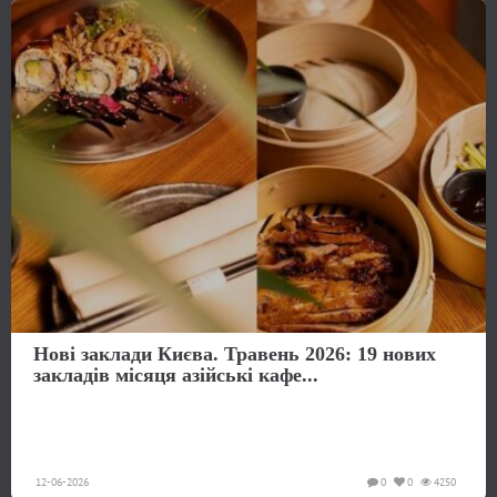
Нові заклади Києва. Травень 2026: 19 нових
закладів місяця азійські кафе...
12-06-2026
0
0
4250