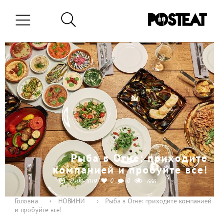
Рыба в Огне: приходите
компанией и пробуйте все!
0
0
21-08-2019
666
Головна
›
НОВИНИ
›
Рыба в Огне: приходите компанией
и пробуйте все!