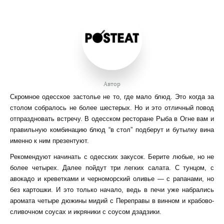
Автор
Скромное одесское застолье не то, где мало блюд. Это когда за
столом собралось не более шестерых. Но и это отличный повод
отпраздновать встречу. В одесском ресторане Рыба в Огне вам и
правильную комбинацию блюд “в стол” подберут и бутылку вина
именно к ним презентуют.
Рекомендуют начинать с одесских закусок. Берите любые, но не
более четырех. Далее пойдут три легких салата. С тунцом, с
авокадо и креветками и черноморский оливье — с рапанами, но
без картошки. И это только начало, ведь в печи уже набрались
аромата четыре дюжины мидий с Переправы в винном и крабово-
сливочном соусах и икряники с соусом дзадзики.