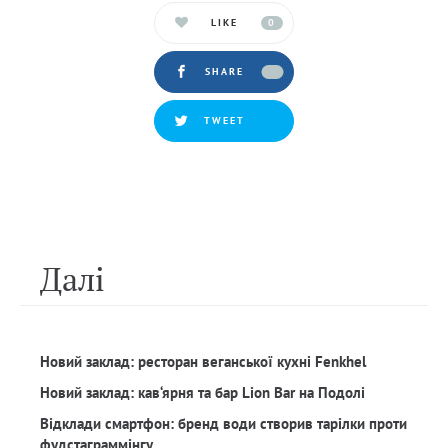
LIKE
0
SHARE
TWEET
Далi
Новий заклад: ресторан веганської кухні Fenkhel
Новий заклад: кав‘ярня та бар Lion Bar на Подолі
Відклади смартфон: бренд води створив тарілки проти
фудстаграммінгу