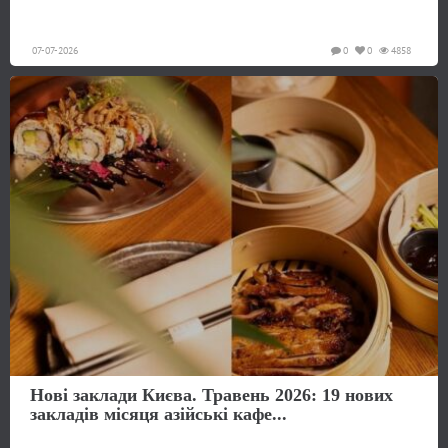
07-07-2026
0
0
4858
Нові заклади Києва. Травень 2026: 19 нових
закладів місяця азійські кафе...