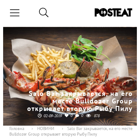
Salo Bar закрывается, на его
месте Bulldozer Group
открывает вторую Рыбу Пилу
0
0
02-09-2019
878
Головна
›
НОВИНИ
›
Salo Bar закрывается, на его месте
Bulldozer Group открывает вторую Рыбу Пилу