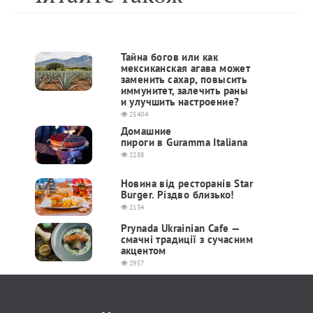
Тайна богов или как
мексиканская агава может
заменить сахар, повысить
иммунитет, залечить раны
и улучшить настроение?
25404
Домашние
пироги в Guramma Italiana
2288
Новина від ресторанів Star
Burger. Різдво близько!
2134
Prynada Ukrainian Cafe —
смачні традиції з сучасним
акцентом
2957