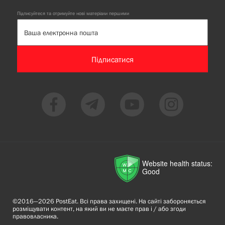
Підписуйтеся та отримуйте нові матеріали першими
Підписатися
Website health status:
Good
©2016—2026 PostEat. Всі права захищені. На сайті забороняється
розміщувати контент, на який ви не маєте прав і / або згоди
правовласника.