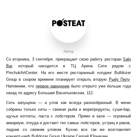
Автор
Со вторника, 3 сентября, прекращает свою работу ресторан
Salo
Bar
, который находится в ТЦ Арена Сити рядом с
PinchukArtCenter. На его месте ресторанный холдинг Bulldozer
Group в скором времени планирует открыть вторую
Рыбу Пилу
.
Напомним, что
первое заведение
было открыто уже больше года
назад по адресу Большая Васильковская, 112.
Сеть запущена — а улов как всегда разнообразный. В меню
собраны только хиты – свежая рыба и морепродукты, суши-бар,
щучьи котлеты, паста с лобстером. Прямо в зале — огромный
аквариум, откуда и достают тех самых лобстеров, устриц и раков,
ледник со свежим уловом. Кухню все так же возглавляет
концепт-шеф Bulldozer Group Ukraine Сергей Юрчишин.