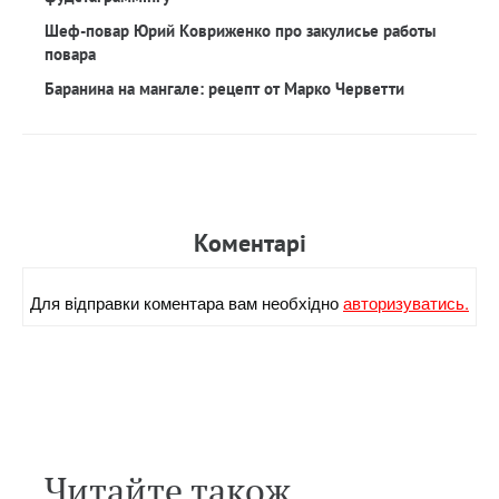
Шеф-повар Юрий Ковриженко про закулисье работы
повара
Баранина на мангале: рецепт от Марко Черветти
Коментарi
Для вiдправки коментара вам необхiдно
авторизуватись.
Читайте також