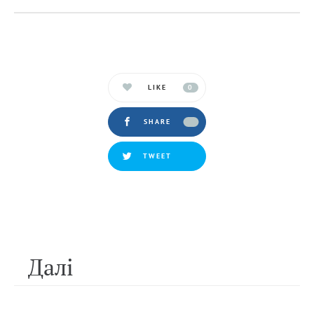
LIKE
0
SHARE
TWEET
Далi