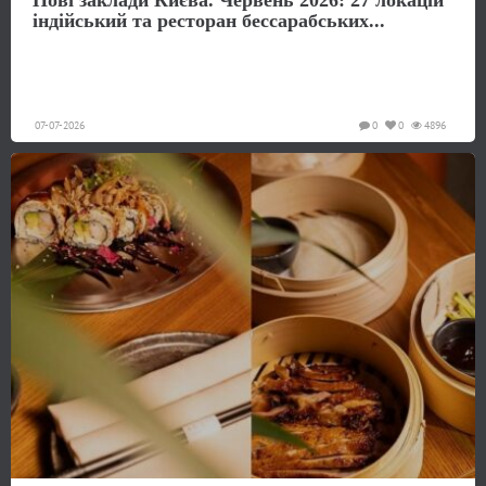
Нові заклади Києва. Червень 2026: 27 локацій
індійський та ресторан бессарабських...
07-07-2026
0
0
4896