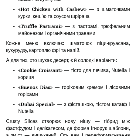
«Hot Chicken with Cashew»
— з шматочками
курки, кеш’ю та соусом шрірача
«Truffle Pastrami»
— з пастрамі, трюфельним
майонезом і органічними травами
Кожне меню включає: шматочок піци-круасана,
кукурудзу, картоплю фрі та напій.
А для тих, хто шукає десерт, є й солодкі варіанти:
«Cookie Croissant»
— тісто для печива, Nutella і
кориця
«Buenos Días»
— горіховим кремом і лісовими
горіхами
«Dubai Special»
— з фісташкою, тістом катaїф і
Nutella
Crusty Slices створює нову нішу — гібрид між
фастфудом і делікатесом, де форма ігнорує шаблони,
а зміст — вишуканий. Ось вам і переформатування