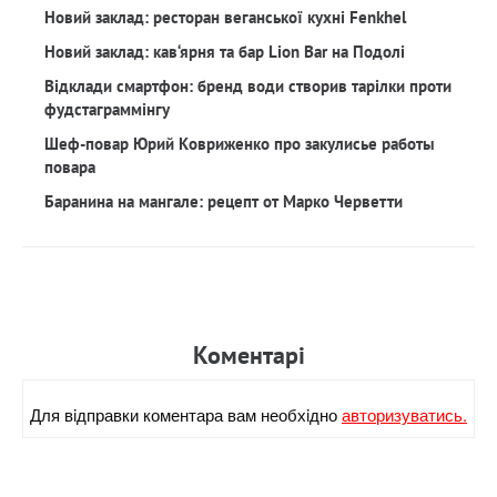
Новий заклад: ресторан веганської кухні Fenkhel
Новий заклад: кав‘ярня та бар Lion Bar на Подолі
Відклади смартфон: бренд води створив тарілки проти
фудстаграммінгу
Шеф-повар Юрий Ковриженко про закулисье работы
повара
Баранина на мангале: рецепт от Марко Черветти
Коментарi
Для вiдправки коментара вам необхiдно
авторизуватись.