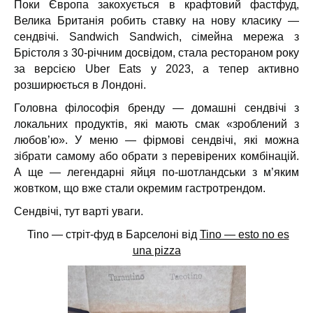
Поки Європа закохується в крафтовий фастфуд,
Велика Британія робить ставку на нову класику —
сендвічі. Sandwich Sandwich, сімейна мережа з
Брістоля з 30-річним досвідом, стала рестораном року
за версією Uber Eats у 2023, а тепер активно
розширюється в Лондоні.
Головна філософія бренду — домашні сендвічі з
локальних продуктів, які мають смак «зроблений з
любов’ю». У меню — фірмові сендвічі, які можна
зібрати самому або обрати з перевірених комбінацій.
А ще — легендарні яйця по-шотландськи з м’яким
жовтком, що вже стали окремим гастротрендом.
Сендвічі, тут варті уваги.
Tino — стріт-фуд в Барселоні від
Tino — esto no es
una pizza