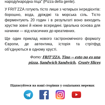
народу\народна піца” (Pizza della gente).
У FRIT’ZZA готують тісто лише з чотирьох інгредієнтів:
борошно, вода, дріжджі та морська сіль. Тісто
ферментують 20 годин і в результаті воно виходить
хрустке зовні й ніжне всередині. Ідеальна основа для
начинки — від класичних до креативних.
Ще один приклад нового гастрономічного формату
Європи, де автентика, історія та стрітфуд
об’єднуються в одному хрусті.
FRIT’ZZA
,
Tino — esto no es una
Фото:
pizza
,
Sandwich Sandwich
,
Crusty Slices
Підписуйтеся на наші сторінки у соціальних мережах
: