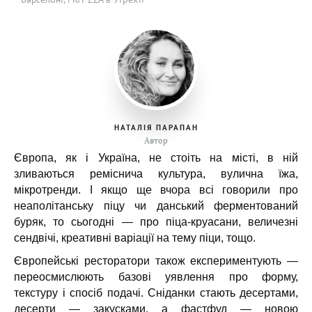
НАТАЛІЯ ПАРАПАН
Автор
Європа, як і Україна, не стоіть на місті, в ній
зливаються реміснича культура, вулична їжа,
мікротренди. І якщо ще вчора всі говорили про
неаполітанську піцу чи данський ферментований
буряк, то сьогодні — про піца-круасани, величезні
сендвічі, креативні варіації на тему піци, тощо.
Європейські ресторатори також експериментують —
переосмислюють базові уявлення про форму,
текстуру і спосіб подачі. Сніданки стають десертами,
десерти — закусками, а фастфуд — новою