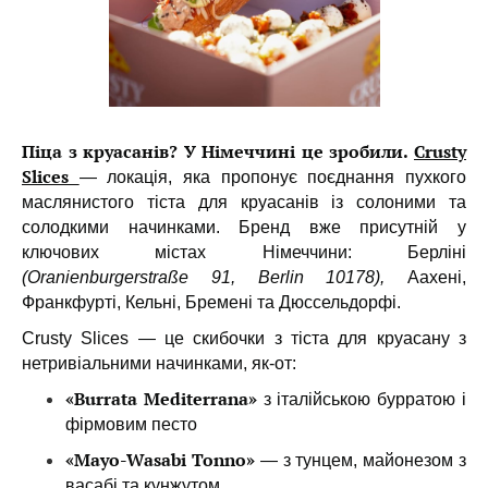
Піца з круасанів? У Німеччині це зробили.
Crusty
Slices
— локація, яка пропонує поєднання пухкого
маслянистого тіста для круасанів із солоними та
солодкими начинками.
Бренд вже присутній у
ключових містах Німеччини: Берліні
(Oranienburgerstraße 91, Berlin 10178),
Аахені,
Франкфурті, Кельні, Бремені та Дюссельдорфі.
Crusty Slices — це скибочки з тіста для круасану з
нетривіальними начинками, як-от:
«Burrata Mediterrana»
з італійською бурратою і
фірмовим песто
«Mayo-Wasabi Tonno»
— з тунцем, майонезом з
васабі та кунжутом