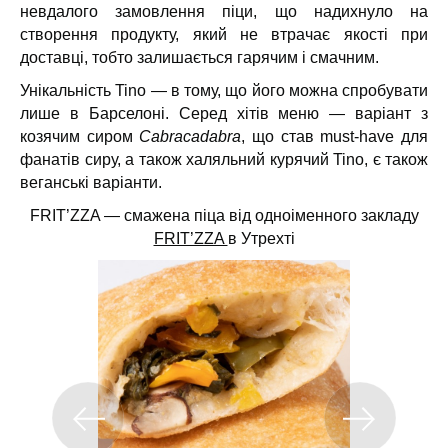
невдалого замовлення піци, що надихнуло на
створення продукту, який не втрачає якості при
доставці, тобто залишається гарячим і смачним.
Унікальність Tino — в тому, що його можна спробувати
лише в Барселоні. Серед хітів меню — варіант з
козячим сиром
Cabracadabra
, що став must-have для
фанатів сиру, а також халяльний курячий Tino, є також
веганські варіанти.
FRIT’ZZA — смажена піца від одноіменного закладу
FRIT’ZZA
в Утрехті