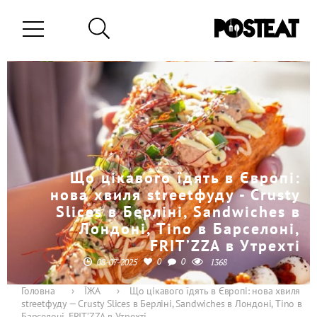
Що цікавого їдять в Європі:
нова хвиля streetфуду - Crusty
Slices в Берліні, Sandwiches в
Лондоні, Tino в Барселоні,
FRIT’ZZA в Утрехті
0
0
08-07-2025
1368
Головна
›
ЇЖА
›
Що цікавого їдять в Європі: нова хвиля
streetфуду — Crusty Slices в Берліні, Sandwiches в Лондоні, Tino в
Барселоні, FRIT’ZZA в Утрехті