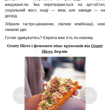
вишуканістю. Їжа перетворюється на арт-об’єкт,
соціальний жест, іноді — мем, але завжди — на
досвід.
Зібрали гастро-цікавинки, сміливі комбінації, нові
смакові ідеї.
Готові здивуватись? Європа вже їсть по-новому.
Crusty Slices і феномен піца-круасанів від
Crusty
Slices
, Берлін