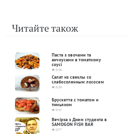
Читайте також
Паста з овочами та
анчоусами в томатному
соусі
3700
Салат из свеклы со
слабосоленным лососем
3150
Брускетта с томатом и
тимьяном
3707
Вечірка з Днем студента в
SAMOGON FISH BAR
2377