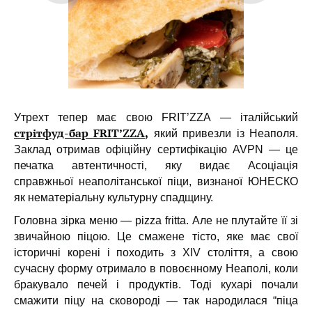
Утрехт тепер має свою FRIT’ZZA — італійський
стрітфуд-бар FRIT’ZZA
,
який привезли із Неаполя.
Заклад отримав офіційну сертифікацію AVPN — це
печатка автентичності, яку видає Асоціація
справжньої неаполітанської піци, визнаної ЮНЕСКО
як нематеріальну культурну спадщину.
Головна зірка меню — pizza fritta. Але не плутайте її зі
звичайною піцою. Це смажене тісто, яке має свої
історичні корені і походить з XIV століття, а свою
сучасну форму отримало в повоєнному Неаполі, коли
бракувало печей і продуктів. Тоді кухарі почали
смажити піцу на сковороді — так народилася “піца