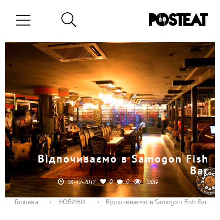
Відпочиваємо в Samogon Fish
Bar
0
0
26-12-2017
2589
Головна
›
НОВИНИ
›
Відпочиваємо в Samogon Fish Bar