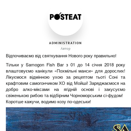
ADMINISTRATION
Автор
Відпочиваємо від святкування Нового року правильно!
Тільки у Samogon Fish Bar з 01 до 14 січня 2018 року
влаштовуємо канікули «Похмільні манси» для дорослих!
Лікуємося відмінною ухою за рецептом тьоті Соні та
крафтовим самогончиком ХО від Мойші! Заряджаємося на
добро алко-міксами на ягідній основі і закусуємо
свіженькою рибою та відбірним Чорноморським сі-фудом!
Коротше кажучи, водимо козу по-одеськи!