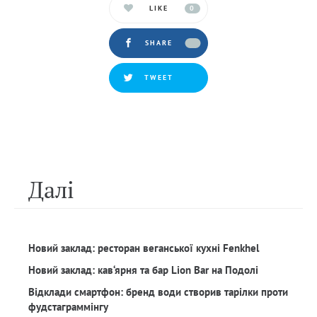
LIKE
0
SHARE
TWEET
Далi
Новий заклад: ресторан веганської кухні Fenkhel
Новий заклад: кав‘ярня та бар Lion Bar на Подолі
Відклади смартфон: бренд води створив тарілки проти
фудстаграммінгу