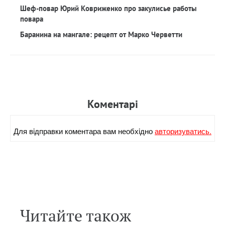
Шеф-повар Юрий Ковриженко про закулисье работы
повара
Баранина на мангале: рецепт от Марко Черветти
Коментарi
Для вiдправки коментара вам необхiдно
авторизуватись.
Читайте також