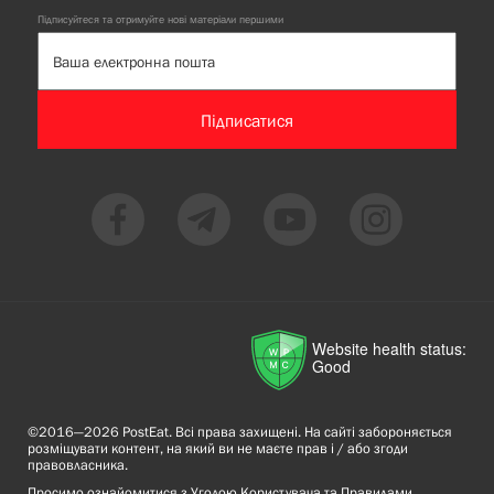
Підписуйтеся та отримуйте нові матеріали першими
Підписатися
Website health status:
Good
©2016—2026 PostEat. Всі права захищені. На сайті забороняється
розміщувати контент, на який ви не маєте прав і / або згоди
правовласника.
Просимо ознайомитися з
Угодою Користувача
та
Правилами