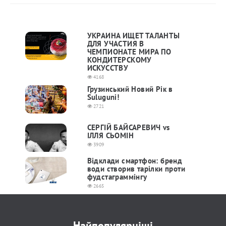
УКРАИНА ИЩЕТ ТАЛАНТЫ
ДЛЯ УЧАСТИЯ В
ЧЕМПИОНАТЕ МИРА ПО
КОНДИТЕРСКОМУ
ИСКУССТВУ
4168
Грузинський Новий Рік в
Suluguni!
2721
СЕРГІЙ БАЙСАРЕВИЧ vs
ІЛЛЯ СЬОМІН
3909
Відклади смартфон: бренд
води створив тарілки проти
фудстаграммінгу
2665
Найпопулярніші