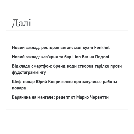
Далi
Новий заклад: ресторан веганської кухні Fenkhel
Новий заклад: кав‘ярня та бар Lion Bar на Подолі
Відклади смартфон: бренд води створив тарілки проти
фудстаграммінгу
Шеф-повар Юрий Ковриженко про закулисье работы
повара
Баранина на мангале: рецепт от Марко Черветти