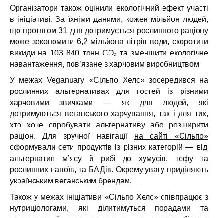
Організатори також оцінили екологічний ефект участі
в ініціативі. За їхніми даними, кожен мільйон людей,
що протягом 31 дня дотримується рослинного раціону
може зекономити 6,2 мільйона літрів води, скоротити
викиди на 103 840 тонн CO₂ та зменшити екологічне
навантаження, пов’язане з харчовим виробництвом.
У межах Veganuary «Сільпо Хелс» зосередився на
рослинних альтернативах для гостей із різними
харчовими звичками — як для людей, які
дотримуються веганського харчування, так і для тих,
хто хоче спробувати альтернативу або розширити
раціон. Для зручної навігації
на сайті «Сільпо»
сформували сети продуктів із різних категорій — від
альтернатив м’ясу й рибі до хумусів, тофу та
рослинних напоїв, та БАДів. Окрему увагу приділяють
українським веганським брендам.
Також у межах ініціативи «Сільпо Хелс» співпрацює з
нутриціологами, які ділитимуться порадами та