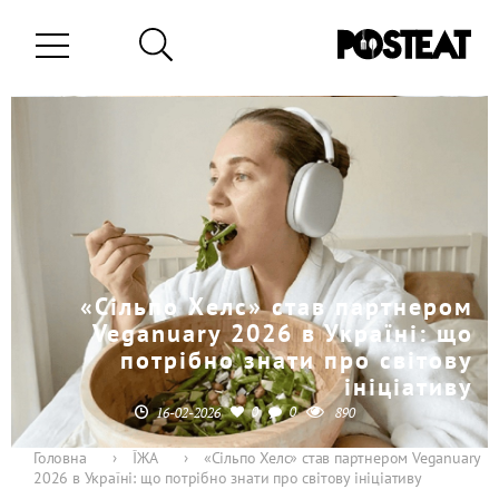
«Сільпо Хелс» став партнером
Veganuary 2026 в Україні: що
потрібно знати про світову
ініціативу
0
0
16-02-2026
890
Головна
›
ЇЖА
›
«Сільпо Хелс» став партнером Veganuary
2026 в Україні: що потрібно знати про світову ініціативу