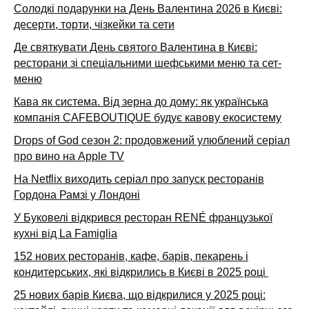
Солодкі подарунки на День Валентина 2026 в Києві:
десерти, торти, чізкейки та сети
Де святкувати День святого Валентина в Києві:
ресторани зі спеціальними шефськими меню та сет-
меню
Кава як система. Від зерна до дому: як українська
компанія CAFEBOUTIQUE будує кавову екосистему
Drops of God сезон 2: продовжений улюблений серіал
про вино на Apple TV
На Netflix виходить серіал про запуск ресторанів
Гордона Рамзі у Лондоні
У Буковелі відкрився ресторан RENÉ французької
кухні від La Famiglia
152 нових ресторанів, кафе, барів, пекарень і
кондитерських, які відкрились в Києві в 2025 році
25 нових барів Києва, що відкрилися у 2025 році: