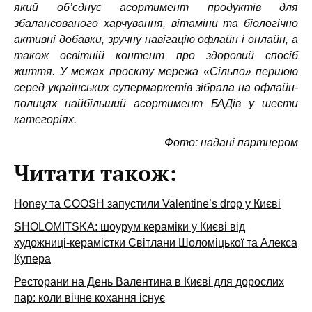
який об’єднує асортимент продуктів для
збалансованого харчування, вітаміни та біологічно
активні добавки, зручну навігацію офлайн і онлайн, а
також освітній контент про здоровий спосіб
життя. У межах проєкту мережа «Сільпо» першою
серед українських супермаркетів зібрала на офлайн-
полицях найбільший асортимент БАДів у шести
категоріях.
Фото: надані партнером
Читати також:
Honey та COOSH запустили Valentine’s drop у Києві
SHOLOMITSKA: шоурум кераміки у Києві від
художниці-керамістки Світлани Шоломіцької та Алекса
Купера
Ресторани на День Валентина в Києві для дорослих
пар: коли вічне кохання існує