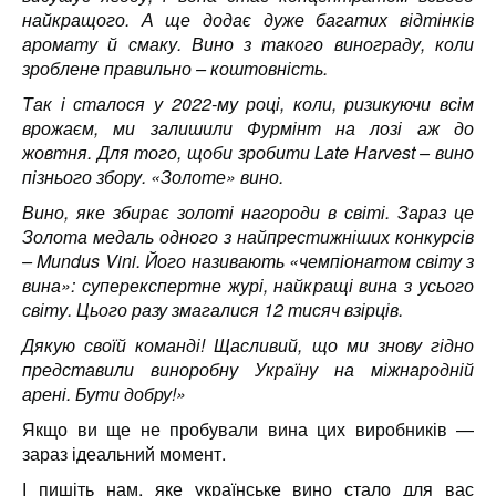
найкращого. А ще додає дуже багатих відтінків
аромату й смаку. Вино з такого винограду, коли
зроблене правильно – коштовність.
Так і сталося у 2022-му році, коли, ризикуючи всім
врожаєм, ми залишили Фурмінт на лозі аж до
жовтня. Для того, щоби зробити Late Harvest – вино
пізнього збору. «Золоте» вино.
Вино, яке збирає золоті нагороди в світі. Зараз це
Золота медаль одного з найпрестижніших конкурсів
– Mundus Vini. Його називають «чемпіонатом світу з
вина»: суперекспертне журі, найкращі вина з усього
світу. Цього разу змагалися 12 тисяч взірців.
Дякую своїй команді! Щасливий, що ми знову гідно
представили виноробну Україну на міжнародній
арені. Бути добру!»
Якщо ви ще не пробували вина цих виробників —
зараз ідеальний момент.
І пишіть нам, яке українське вино стало для вас