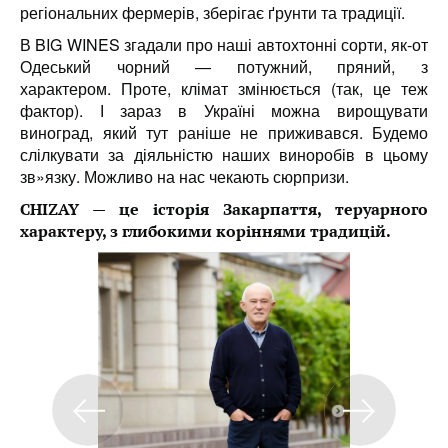
регіональних фермерів, зберігає ґрунти та традиції.
В BIG WINES згадали про наші автохтонні сорти, як-от
Одеський чорний — потужний, пряний, з
характером.
Проте, клімат змінюється (так, це теж
фактор). І зараз в Україні можна вирощувати
виноград, який тут раніше не приживався. Будемо
слілкувати за діяльністю наших виноробів в цьому
зв»язку. Можливо на нас чекають сюрпризи.
CHIZAY — це історія Закарпаття, теруарного
характеру, з глибокими коріннями традицій.