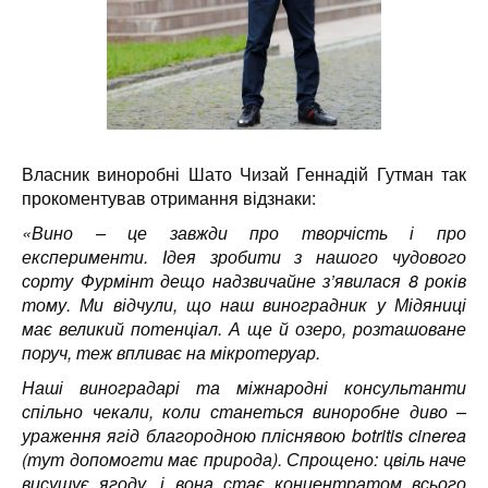
Власник виноробні Шато Чизай Геннадій Гутман так
прокоментував отримання відзнаки:
«Вино – це завжди про творчість і про
експерименти. Ідея зробити з нашого чудового
сорту Фурмінт дещо надзвичайне з’явилася 8 років
тому.
Ми відчули, що наш виноградник у Мідяниці
має великий потенціал. А ще й озеро, розташоване
поруч, теж впливає на мікротеруар.
Наші виноградарі та міжнародні консультанти
спільно чекали, коли станеться виноробне диво –
ураження ягід благородною пліснявою botritis cinerea
(тут допомогти має природа).
Спрощено: цвіль наче
висушує ягоду, і вона стає концентратом всього