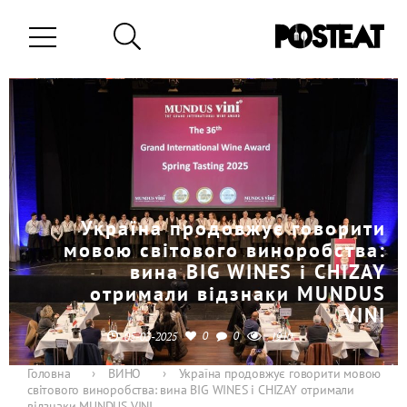
Україна продовжує говорити
мовою світового виноробства:
вина BIG WINES і CHIZAY
отримали відзнаки MUNDUS
VINI
0
0
05-03-2025
1910
Головна
›
ВИНО
›
Україна продовжує говорити мовою
світового виноробства: вина BIG WINES і CHIZAY отримали
відзнаки MUNDUS VINI