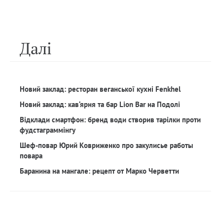
Далi
Новий заклад: ресторан веганської кухні Fenkhel
Новий заклад: кав‘ярня та бар Lion Bar на Подолі
Відклади смартфон: бренд води створив тарілки проти
фудстаграммінгу
Шеф-повар Юрий Ковриженко про закулисье работы
повара
Баранина на мангале: рецепт от Марко Черветти