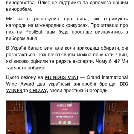
виноробства. Плюс це підтримка та допомога нашим
виноробам.
Ми часто розказуємо про вина, які отримують
нагороди на міжнародних конкурсах. Прочитавши про
них на PostEat, вам буде простіше визначитись з
вибором вина.
В Україні багато вин, але коли приходиш обирати, очі
розбігаються.
Тож початківцям можна починати з вин,
які високо оцінили та радять експерти. Чому б ні? Ми
так часто робимо!
Цього сезону на
— Grand International
MUNDUS VINI
Wine Award два українські виноробні бренди,
BIG
та
взяли престижні нагороди.
WINES
CHIZAY,