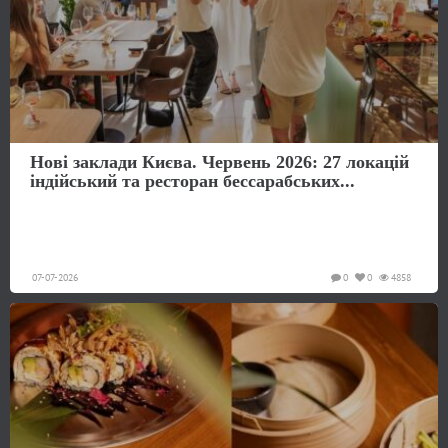
Нові заклади Києва. Червень 2026: 27 локацій
індійський та ресторан бессарабських...
07-07-2026
0
0
4858