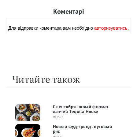
Коментарi
Для вiдправки коментара вам необхiдно
авторизуватись.
Читайте також
С сентября новый формат
ланчей Tequila House
2572
Новый фуд-тренд: нутовый
рис
2569