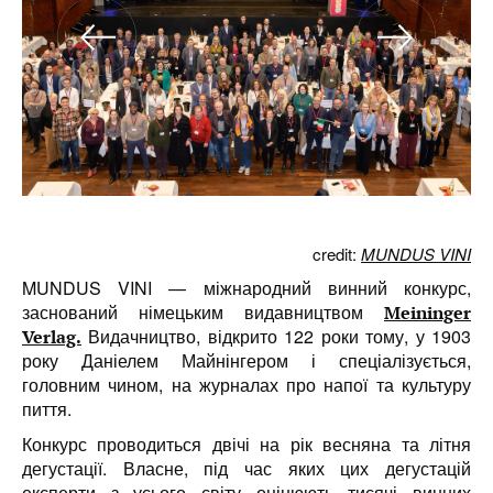
credit:
MUNDUS VINI
MUNDUS VINI — міжнародний винний конкурс,
заснований німецьким видавництвом
Meininger
Видачництво, відкрито 122 роки тому, у 1903
Verlag.
року Даніелем Майнінгером і спеціалізується,
головним чином, на журналах про напої та культуру
пиття.
Конкурс проводиться двічі на рік весняна та літня
дегустації. Власне, під час яких цих дегустацій
експерти з усього світу оцінюють тисячі винних