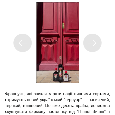
Французи, які звикли міряти нації винними сортами,
отримують новий український “терруар” — насичений,
терпкий, вишневий. Це вже десята країна, де можна
скуштувати фірмову настоянку від “П’яної Вишні”, і