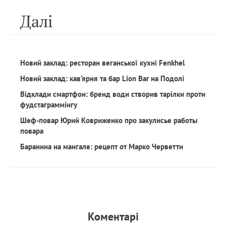
Далi
Новий заклад: ресторан веганської кухні Fenkhel
Новий заклад: кав‘ярня та бар Lion Bar на Подолі
Відклади смартфон: бренд води створив тарілки проти
фудстаграммінгу
Шеф-повар Юрий Ковриженко про закулисье работы
повара
Баранина на мангале: рецепт от Марко Черветти
Коментарi