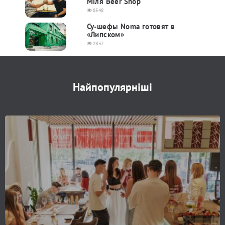
Міля Beer Shop
8548
Су-шефы Noma готовят в
«Липском»
2837
Найпопулярніші