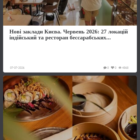
Нові заклади Києва. Червень 2026: 27 локацій
індійський та ресторан бессарабських...
07-07-2026
0
0
4868