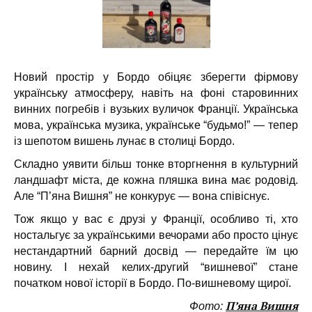
Новий простір у Бордо обіцяє зберегти фірмову
українську атмосферу, навіть на фоні старовинних
винних погребів і вузьких вуличок Франції. Українська
мова, українська музика, українське “будьмо!” — тепер
із шепотом вишень лунає в столиці Бордо.
Складно уявити більш тонке вторгнення в культурний
ландшафт міста, де кожна пляшка вина має родовід.
Але “П’яна Вишня” не конкурує — вона співіснує.
Тож якщо у вас є друзі у Франції, особливо ті, хто
ностальгує за українськими вечорами або просто цінує
нестандартний барний досвід — передайте їм цю
новину. І нехай келих-другий “вишневої” стане
початком нової історії в Бордо. По-вишневому щирої.
П’яна Вишня
Фото: