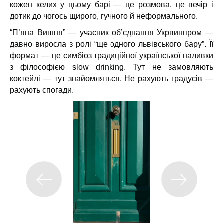
кожен келих у цьому барі — це розмова, це вечір і
дотик до чогось щирого, гучного й неформального.
“П’яна Вишня” — учасник об’єднання Укрвинпром —
давно виросла з ролі “ще одного львівського бару”. Її
формат — це симбіоз традиційної української наливки
з філософією slow drinking. Тут не замовляють
коктейлі — тут знайомляться. Не рахують градусів —
рахують спогади.