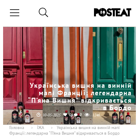
Українська вишня на винній
мапі Франції: легендарна
“П’яна Вишня” відкривається
в Бордо
0
0
10-05-2025
1246
Головна
›
ЇЖА
›
Українська вишня на винній мапі
Франції: легендарна “П’яна Вишня” відкривається в Бордо