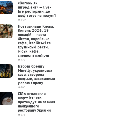
«Вогонь як
інгредієнт» — live-
fire ресторани, де
шеф готує на полум’ї
2351
Нові заклади Києва.
Липень 2026: 19
локацій — паста-
бістро, корейське
кафе, італійські та
грузинські рести,
міські кафе,
спешелті кав’ярні
572
Історія бренду
Minelly: українська
кава, створена
людьми, закоханими
у свою справу
500
СІЛЬ оголосила
шортліст: хто
претендує на звання
найкращого
ресторану України
373