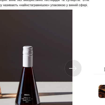
ку називають «найінстаграмнішою» упаковкою у винній сфері.