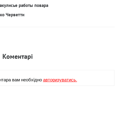
акулисье работы повара
рко Черветти
Коментарi
нтара вам необхiдно
авторизуватись.