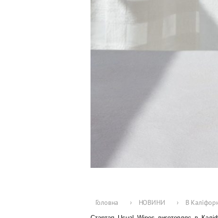
Головна
›
НОВИНИ
›
В Каліфорн
Стартап
Usual Wines
виготовляє в Каліфо