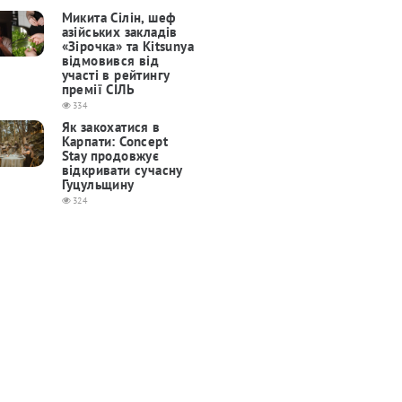
Микита Сілін, шеф
азійських закладів
«Зірочка» та Kitsunya
відмовився від
участі в рейтингу
премії СІЛЬ
334
Як закохатися в
Карпати: Concept
Stay продовжує
відкривати сучасну
Гуцульщину
324