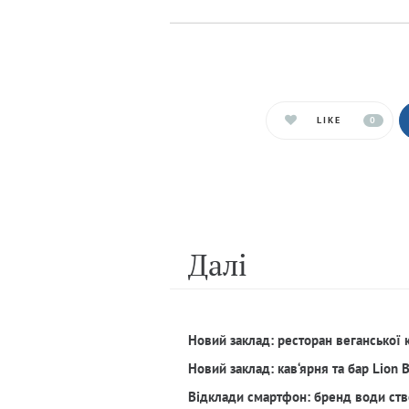
LIKE
0
Далi
Новий заклад: ресторан веганської 
Новий заклад: кав‘ярня та бар Lion 
Відклади смартфон: бренд води ств