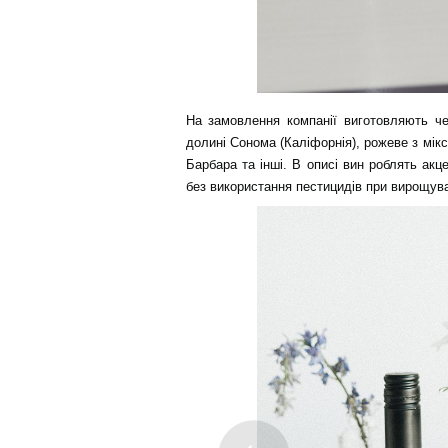
На замовлення компанії виготовляють че
долині Сонома (Каліфорнія), рожеве з мік
Барбара та інші. В описі вин роблять акц
без використання пестицидів при вирощува