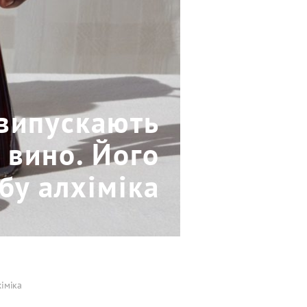
 випускають
 вино. Його
бу алхіміка
іміка