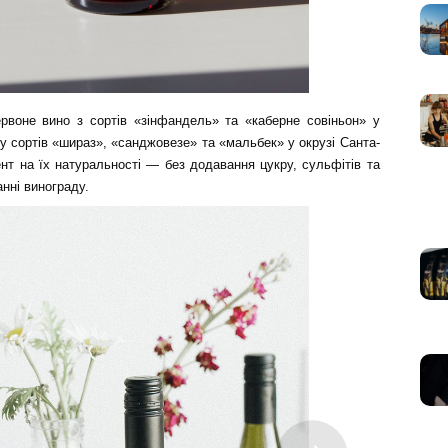
рвоне вино з сортів «зінфандель» та «каберне совіньон» у
су сортів «шираз», «санджовезе» та «мальбек» у окрузі Санта-
ент на їх натуральності — без додавання цукру, сульфітів та
нні винограду.