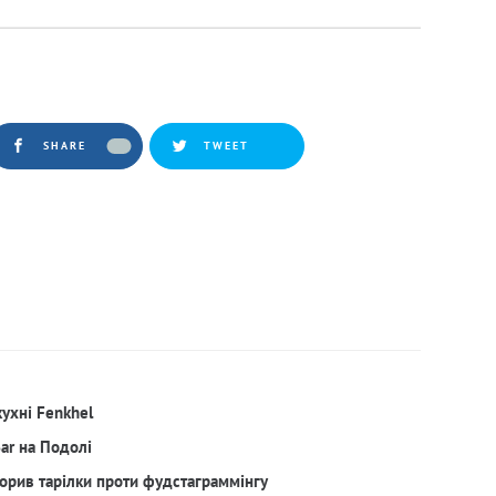
SHARE
TWEET
кухні Fenkhel
Bar на Подолі
орив тарілки проти фудстаграммінгу