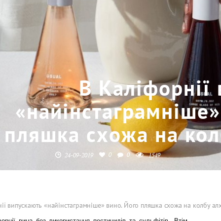
В Каліфорнії
«найінстаграмніше»
пляшка схожа на кол
0
0
24-09-2019
1549
ії випускають «найінстаграмніше» вино. Його пляшка схожа на колбу алх
рнії вина без використання пестицидів та сульфітів. Втім