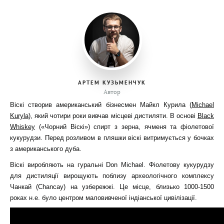
АРТЕМ КУЗЬМЕНЧУК
Автор
Віскі створив американський бізнесмен Майкл Курила (
Michael
Kuryla
), який чотири роки вивчав місцеві дистиляти. В основі
Black
Whiskey
(«Чорний Віскі») спирт з зерна, ячменя та фіолетової
кукурудзи. Перед розливом в пляшки віскі витримується у бочках
з американського дуба.
Віскі виробляють на гуральні Don Michael. Фіолетову кукурудзу
для дистиляції вирощують поблизу археологічного комплексу
Чанкай (Chancay) на узбережжі. Це місце, близько 1000-1500
роках н.е. було центром маловивченої індіанської цивілізації.