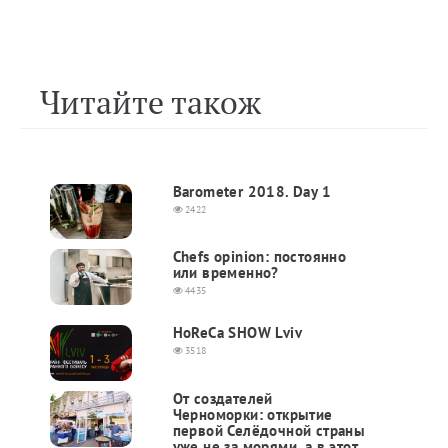
Читайте також
Barometer 2018. Day 1
2422
Chefs opinion: постоянно
или временно?
4435
HoReCa SHOW Lviv
3518
От создателей
Черноморки: открытие
первой Селёдочной страны
уже не за морями, а в этот