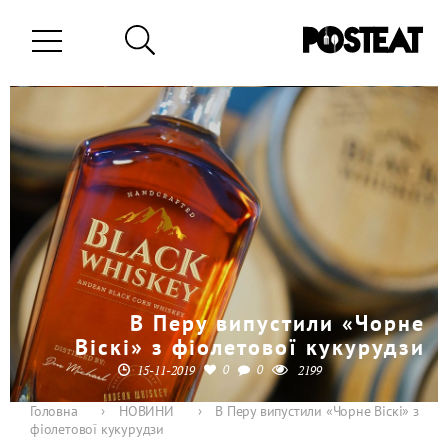
В Перу випустили «Чорне
Віскі» з фіолетової кукурудзи
0
0
15-11-2019
2199
Головна
›
НОВИНИ
›
В Перу випустили «Чорне Віскі» з
фіолетової кукурудзи