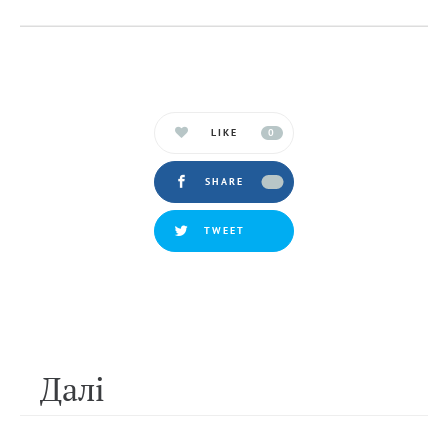
LIKE
0
SHARE
TWEET
Далi