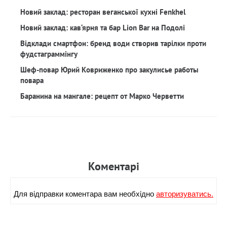
Новий заклад: ресторан веганської кухні Fenkhel
Новий заклад: кав‘ярня та бар Lion Bar на Подолі
Відклади смартфон: бренд води створив тарілки проти
фудстаграммінгу
Шеф-повар Юрий Ковриженко про закулисье работы
повара
Баранина на мангале: рецепт от Марко Черветти
Коментарi
Для вiдправки коментара вам необхiдно
авторизуватись.