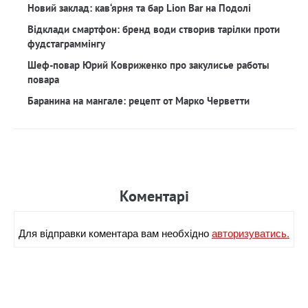
Новий заклад: кав‘ярня та бар Lion Bar на Подолі
Відклади смартфон: бренд води створив тарілки проти
фудстаграммінгу
Шеф-повар Юрий Ковриженко про закулисье работы
повара
Баранина на мангале: рецепт от Марко Черветти
Коментарi
Для вiдправки коментара вам необхiдно
авторизуватись.