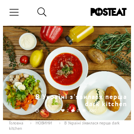
В Україні з'явилася перша
dark kitchen
2
0
26-11-2019
6292
Головна
›
НОВИНИ
›
В Україні з’явилася перша dark
kitchen