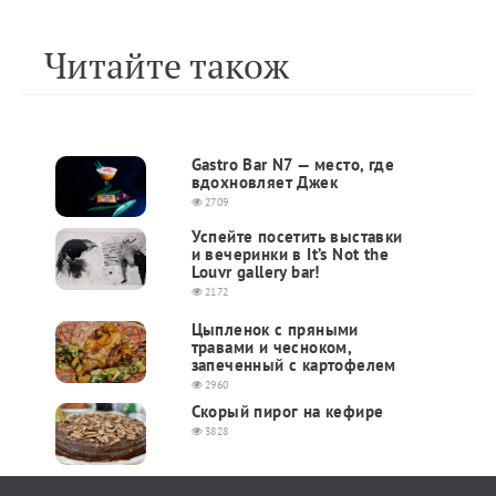
Читайте також
Gastro Bar N7 — место, где
вдохновляет Джек
2709
Успейте посетить выставки
и вечеринки в It’s Not the
Louvr gallery bar!
2172
Цыпленок с пряными
травами и чесноком,
запеченный с картофелем
2960
Скорый пирог на кефире
3828