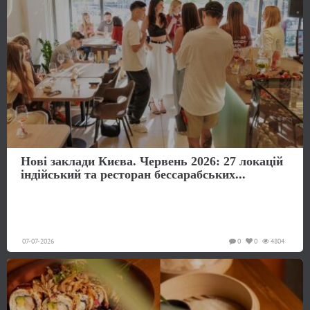
Нові заклади Києва. Червень 2026: 27 локацій
індійський та ресторан бессарабських...
07-07-2026
0
0
4804