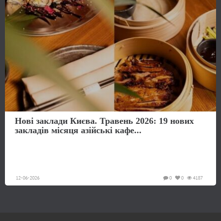
Нові заклади Києва. Травень 2026: 19 нових
закладів місяця азійські кафе...
12-06-2026
0
0
4187