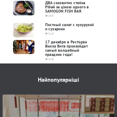
ДВА соковитих стейка
Рібай за ціною одного в
SAMOGON FISH BAR
2407
Постный салат с кукурузой
и сухарики
5118
17 декабря в Ресторан
Вилла Вита произойдет
самый волшебный
праздник года!
2520
Найпопулярніші