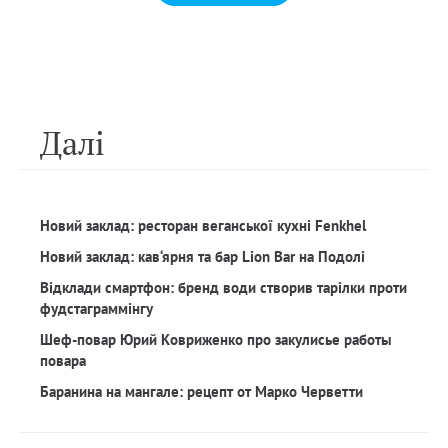
Далi
Новий заклад: ресторан веганської кухні Fenkhel
Новий заклад: кав‘ярня та бар Lion Bar на Подолі
Відклади смартфон: бренд води створив тарілки проти
фудстаграммінгу
Шеф-повар Юрий Ковриженко про закулисье работы
повара
Баранина на мангале: рецепт от Марко Черветти