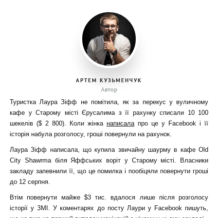
АРТЕМ КУЗЬМЕНЧУК
Автор
Туристка Лаура Зіфф не помітила, як за перекус у вуличному
кафе у Старому місті Єрусалима з її рахунку списали 10 100
шекелів ($ 2 800). Коли жінка
написала
про це у Facebook і її
історія набула розголосу, гроші повернули на рахунок.
Лаура Зіфф написала, що купила звичайну шаурму в кафе Old
City Shawrma біля Яффських воріт у Старому місті. Власники
закладу запевнили її, що це помилка і пообіцяли повернути гроші
до 12 серпня.
Втім повернути майже $3 тис. вдалося лише після розголосу
історії у ЗМІ. У коментарях до посту Лаури у Facebook пишуть,