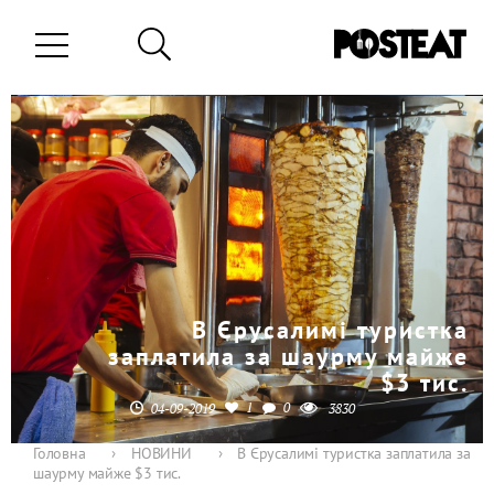
В Єрусалимі туристка
заплатила за шаурму майже
$3 тис.
1
0
04-09-2019
3830
Головна
›
НОВИНИ
›
В Єрусалимі туристка заплатила за
шаурму майже $3 тис.